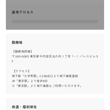
選考プロセス
勤務地
【勤務地詳細】

〒100-0005 東京都千代田区丸の内１丁目１−１ パレスビル 5
F

 【アクセス】

地下鉄「大手町駅」C13b出口より地下通路直結

JR「東京駅」より徒歩8分

※「東京駅」より地下通路もご利用いただけます。
待遇・福利厚生