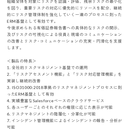
組織全体を対象にリスクを認識・評価、残余リスクの最小化
を図り、重要リスクの対応に優先的にリソースを配分、継続
的にリスク管理体制を強化していく一連のプロセスに則った
ERM基盤として有効です。

今後求められる有価証券報告書への具体的なリスクの開示、
及びリスクの可視化による役員と現場のコミュニケーション
の改善とリスク･コミュニケーションの充実・円滑化を支援
します。

＜製品の特長＞

1. 全社的リスクマネジメント基盤での運用

2. 「リスクアセスメント機能」と「リスク対応管理機能」を
実装し継続的改善

3. ISO31000:2018準拠のリスクマネジメントプロセスに則
ったERM基盤として有効

4. 実績豊富なSalesforceベースのクラウドサービス

5. 各ユーザーごとのそれぞれの権限に応じた表示が可能

6. リスクマネジメントの階層化・分掌化が可能

7. インシデント管理機能によるインシデントの報告・分析が
可能
