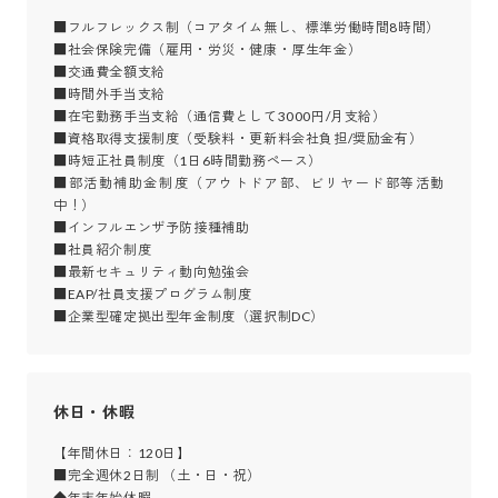
■フルフレックス制（コアタイム無し、標準労働時間8時間）

■社会保険完備（雇用・労災・健康・厚生年金）

■交通費全額支給

■時間外手当支給

■在宅勤務手当支給（通信費として3000円/月支給）

■資格取得支援制度（受験料・更新料会社負担/奨励金有）

■時短正社員制度（1日6時間勤務ペース）

■部活動補助金制度（アウトドア部、ビリヤード部等活動
中！）

■インフルエンザ予防接種補助

■社員紹介制度

■最新セキュリティ動向勉強会

■EAP/社員支援プログラム制度

■企業型確定拠出型年金制度（選択制DC）
休日・休暇
【年間休日：120日】

■完全週休2日制 （土・日・祝）

◆年末年始休暇
