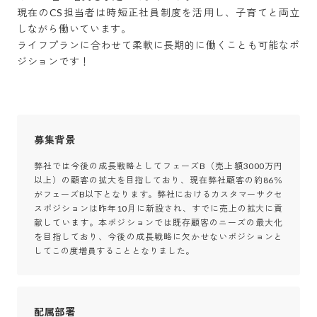
現在のCS担当者は時短正社員制度を活用し、子育てと両立
しながら働いています。

ライフプランに合わせて柔軟に長期的に働くことも可能なポ
ジションです！
募集背景
弊社では今後の成長戦略としてフェーズB（売上額3000万円
以上）の顧客の拡大を目指しており、現在弊社顧客の約86％
がフェーズB以下となります。弊社におけるカスタマーサクセ
スポジションは昨年10月に新設され、すでに売上の拡大に貢
献しています。本ポジションでは既存顧客のニーズの最大化
を目指しており、今後の成長戦略に欠かせないポジションと
してこの度増員することとなりました。
配属部署