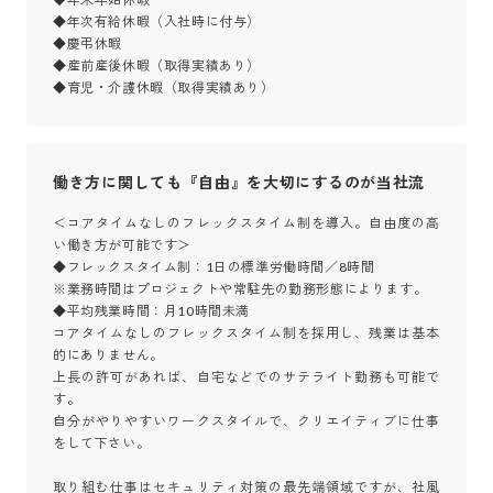
◆年次有給休暇（入社時に付与）

◆慶弔休暇

◆産前産後休暇（取得実績あり）

◆育児・介護休暇（取得実績あり）
働き方に関しても『自由』を大切にするのが当社流
＜コアタイムなしのフレックスタイム制を導入。自由度の高
い働き方が可能です＞

◆フレックスタイム制：1日の標準労働時間／8時間

※業務時間はプロジェクトや常駐先の勤務形態によります。

◆平均残業時間：月10時間未満

コアタイムなしのフレックスタイム制を採用し、残業は基本
的にありません。

上長の許可があれば、自宅などでのサテライト勤務も可能で
す。

自分がやりやすいワークスタイルで、クリエイティブに仕事
をして下さい。

取り組む仕事はセキュリティ対策の最先端領域ですが、社風