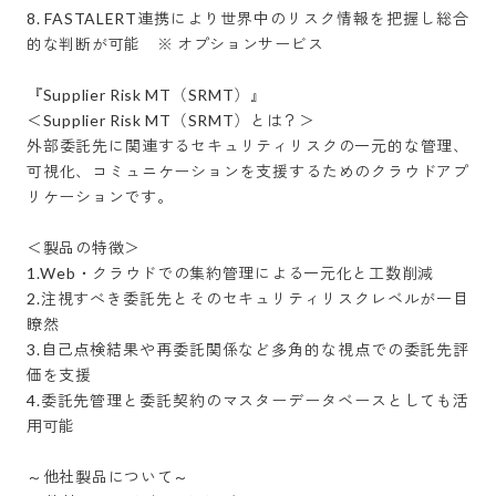
8. FASTALERT連携により世界中のリスク情報を把握し総合
的な判断が可能　※ オプションサービス

『Supplier Risk MT（SRMT）』

＜Supplier Risk MT（SRMT）とは？＞

外部委託先に関連するセキュリティリスクの一元的な管理、
可視化、コミュニケーションを支援するためのクラウドアプ
リケーションです。

＜製品の特徴＞

1.Web・クラウドでの集約管理による一元化と工数削減

2.注視すべき委託先とそのセキュリティリスクレベルが一目
瞭然

3.自己点検結果や再委託関係など多角的な視点での委託先評
価を支援

4.委託先管理と委託契約のマスターデータベースとしても活
用可能

～他社製品について～
