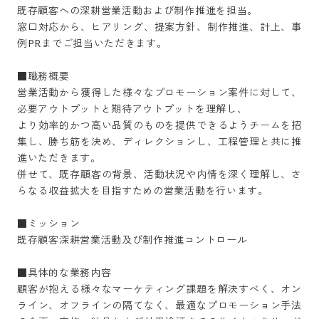
既存顧客への深耕営業活動および制作推進を担当。

窓口対応から、ヒアリング、提案方針、制作推進、計上、事
例PRまでご担当いただきます。

■職務概要

営業活動から獲得した様々なプロモーション案件に対して、
必要アウトプットと期待アウトプットを理解し、

より効率的かつ高い品質のものを提供できるようチームを招
集し、勝ち筋を決め、ディレクションし、工程管理と共に推
進いただきます。

併せて、既存顧客の背景、活動状況や内情を深く理解し、さ
らなる収益拡大を目指すための営業活動を行います。

■ミッション

既存顧客深耕営業活動及び制作推進コントロール

■具体的な業務内容

顧客が抱える様々なマーケティング課題を解決すべく、オン
ライン、オフラインの隔てなく、最適なプロモーション手法