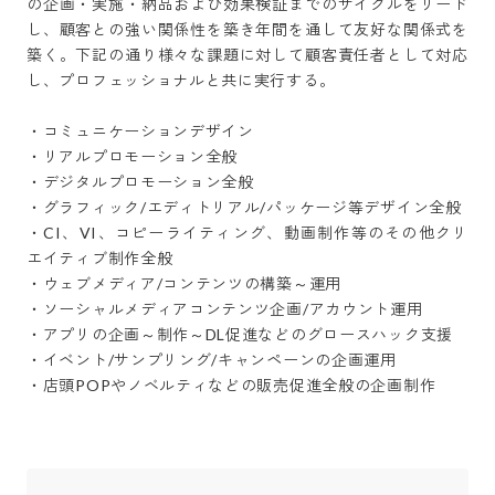
の企画・実施・納品および効果検証までのサイクルをリード
し、顧客との強い関係性を築き年間を通して友好な関係式を
築く。下記の通り様々な課題に対して顧客責任者として対応
し、プロフェッショナルと共に実行する。

・コミュニケーションデザイン

・リアルプロモーション全般

・デジタルプロモーション全般

・グラフィック/エディトリアル/パッケージ等デザイン全般

・CI、VI、コピーライティング、動画制作等のその他クリ
エイティブ制作全般

・ウェブメディア/コンテンツの構築～運用

・ソーシャルメディアコンテンツ企画/アカウント運用

・アプリの企画～制作～DL促進などのグロースハック支援

・イベント/サンプリング/キャンペーンの企画運用

・店頭POPやノベルティなどの販売促進全般の企画制作