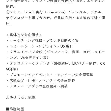
プト開発から、ブランドの価値を可視化するクリエイティブ
制作。

③プロモーション実行（Execution）：デジタル、リアル、
テクノロジーを掛け合わせ、成果に直結する施策の実装・運
用。

＜具体的な対応領域＞

・マーケティング戦略・ブランド戦略の立案

・コミュニケーションデザイン・UX設計

・クリエイティブ全般（グラフィック、動画、コピーライテ
ィング、Webデザイン等）

・デジタルマーケティング（SNS運用、LP/バナー制作、CR
M施策）

・プロモーションイベント・キャンペーンの企画運営

・店頭販促・什器・ノベルティの企画制作

・システム・アプリの企画開発〜実装

お任せしたい業務

■職務範囲
