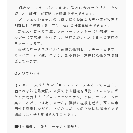
・明確なキャリアパス：自身の強みに合わせた「なりたい
姿」と「評価」が直結した環境で成長できます。

・プロフェッショナルの共創：様々な異なる専門家が役割を
明確にして連携する「三位一体」の仕事体験ができます。

・新規入社者への手厚いフォロー：メンター（他部署）やエ
ルダー（同部署）が並走し、早期の戦力化と文化への適応を
サポートします。

・柔軟なワークスタイル：裁量労働制と、リモートとリアル
のハイブリッド運用により、効率的かつ創造的な働き方を推
奨しています。

Qoilのカルチャー

Qoilは、一人ひとりがプロフェッショナルとして自立し、
個々の才能を最大限に発揮できる組織を目指しています。私
たちが定義する「プロフェッショナル」とは、単にスキルが
高いことだけではありません。職種の垣根を超え、互いの専
門性を尊重しながら、ビジネスゴールのために納得ゆくまで
議論し尽くせる集団であることです。

■行動指針：「愛とユーモアと情熱と。」
