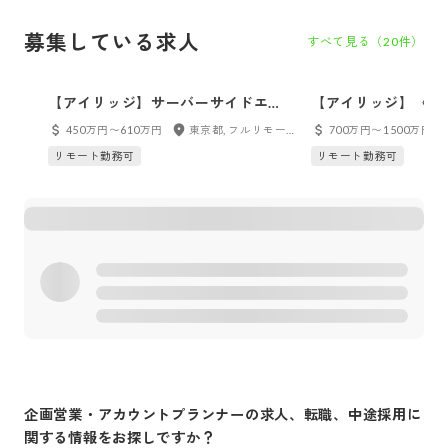
募集している求人
すべて見る（
20
件）
【アイリッジ】サーバーサイドエン
【アイリッジ】〈リ
ジニア
ェクトマネージャー
450万円〜610万円
東京都, フルリモート
700万円〜1500万円
ンアプリの受託開発
リモート勤務可
リモート勤務可
ントワークあり）
企画営業・アカウントプランナー
の求人、転職、中途採用に
関する情報をお探しですか？