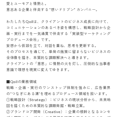
愛とユーモアと情熱と。

意志ある企業と伴走する "想いドリブン" カンパニー。

わたしたちQoilは、クライアントのビジネス成長に向けて、
コミュニケーションのあるべき姿を構想し、戦略設計から企
画・実行までを一気通貫で伴走する「実装型マーケティング
プロデュース会社」です。

妄想から仮説を立て、対話を重ね、思考を更新する。

そのプロセスを通じて、単発の施策に留まらないビジネスの
全体像を描き、本質的な課題解決へと導きます。

クライアントの「意思」に情熱の火を灯し、圧倒的な当事者
意識で理想を現実に変えてゆきます。

■Qoilの業務領域

戦略・企画・実行のワンストップ体制を強みに、広告業界
の“つなぎにある溝”を埋めるプロデュース領域を担います。

①戦略設計（Strategy）：ビジネスの現状分析から、未来地
図を描くための本質的な課題発掘・戦略立案。

②ブランドコア開発（Creative）：企業の根幹となるコンセ