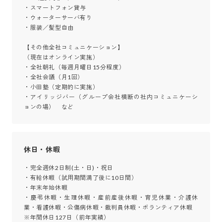
・スマートフォン貸与

・ウォーターサーバ有り

・服装／髪型自由

【その他全社コミュニケーション】

（現在はオンライン実施）

・全社朝礼（毎週月曜日15分程度）

・全社会議（月1回）

・小田塾（定期的に実施）

・アイリッジバー（グループ会社横断の社内コミュニケーシ
ョンの場）　など
休日・休暇
・完全週休2日制(土・日)・祝日

・有給休暇（試用期間満了後に10日間）

・年末年始休暇

・慶弔休暇・生理休暇・産前産後休暇・育児休業・介護休
業・看護休暇・公傷病休暇・裁判員休暇・ボランティア休暇

※年間休日127日（前年実績）
