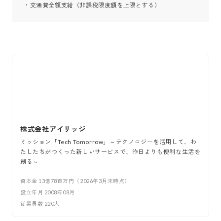
・交通費全額支給（非課税限度額を上限とする）
株式会社アイリッジ
ミッション「Tech Tomorrow」～テクノロジーを活用して、わ
たしたちがつくった新しいサービスで、昨日よりも便利な生活を
創る～
資本金
13億78百万円（2026年3月末時点）
設立年月
2008年08月
従業員数
220
人