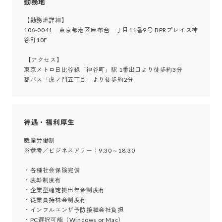
勤務地
【勤務地詳細】

106-0041　東京都港区麻布台一丁目11番9号 BPRプレイス神
谷町10F

 【アクセス】

東京メトロ日比谷線「神谷町」駅 1番出口より徒歩約3分

都バス「虎ノ門五丁目」より徒歩約2分
待遇・福利厚生
裁量労働制

※参考／ビジネスアワー：9:30～18:30

・各種社会保険完備

・表彰制度有

・企業型確定拠出年金制度有

・従業員持株会制度有

・インフルエンザ予防接種会社負担

・PC選択可能（Windows or Mac）
