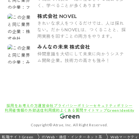
く、学べることが多くあります
株式会社 NOVEL
きれいな求人をつくるだけでは、人は採れ
ない。だからNOVELは、つくることと、採
用実務を回すことの両方をやります。
みんなの未来 株式会社
仲間意識を大切にして未来に向かうシステ
ム開発企業。技術力の高さも強み！
採用をお考えの方
運営会社
プライバシーポリシー
セキュリティポリシー
利用者情報の外部送信
利用規約
よくある質問
サイトマップ
Green Identity
Copyright© Atrae, Inc. All Right Reserved.
転職サイトGreen
IT/Web・通信・インターネット系
Webマーケテ