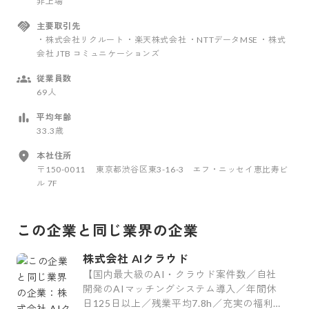
非上場
主要取引先
・株式会社リクルート ・楽天株式会社 ・NTTデータMSE ・株式
会社 JTB コミュニケーションズ
従業員数
69人
平均年齢
33.3歳
本社住所
〒150-0011 東京都渋谷区東3-16-3 エフ・ニッセイ恵比寿ビ
ル 7F
この企業と同じ業界の企業
株式会社 AIクラウド
【国内最大級のAI・クラウド案件数／自社
開発のAIマッチングシステム導入／年間休
日125日以上／残業平均7.8h／充実の福利