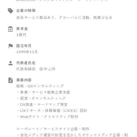
企業の特徴
自社サービス製品あり
、グローバルに活動
、残業少なめ
資本金
1億円
設立年月
1999年11月
代表者氏名
代表取締役 田中 心作
事業内容
戦略・DXコンサルティング
・事業・サービス戦略立案支援
・経営・ITコンサルティング
・DX推進・ロードマップ策定
・UXリサーチ・体験価値（CX/EX）設計
・Webサイト・クリエイティブ制作
コーポレート／サービスサイト企画・制作
・自社メディア運営の知見を活かしたオウンドメディア企画・制