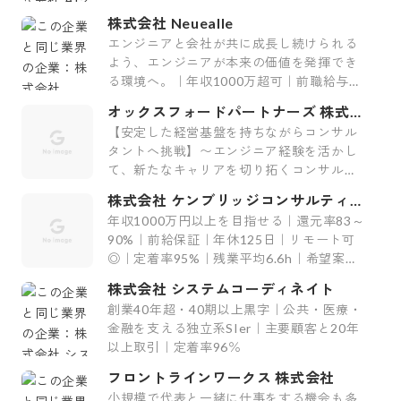
厚生29制度／平均案件紹介数61件】
株式会社 Neuealle
エンジニアと会社が共に成長し続けられる
よう、エンジニアが本来の価値を発揮でき
る環境へ。｜年収1000万超可｜前職給与保
証｜最上流案件｜裁量大
オックスフォードパートナーズ 株式会
社
【安定した経営基盤を持ちながらコンサル
タントへ挑戦】〜エンジニア経験を活かし
て、新たなキャリアを切り拓くコンサルテ
ィング会社〜
株式会社 ケンブリッジコンサルティン
グ
年収1000万円以上を目指せる｜還元率83～
90%｜前給保証｜年休125日｜リモート可
◎｜定着率95%｜残業平均6.6h｜希望案件
率100%
株式会社 システムコーディネイト
創業40年超・40期以上黒字｜公共・医療・
金融を支える独立系SIer｜主要顧客と20年
以上取引｜定着率96％
フロントラインワークス 株式会社
小規模で代表と一緒に仕事をする機会も多