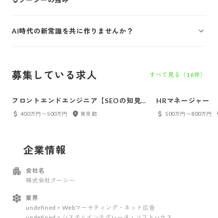
AI時代の新常識を共に作りませんか？
募集している求人
すべて見る（
16
件）
フロントエンドエンジニア【SEOの知見、
HRマネージャー
Wordpressの経験がある方歓迎！】
400万円〜500万円
東京都
500万円〜800万円
企業情報
会社名
株式会社クーシー
業界
undefined > Webマーケティング・ネット広告
undefined > システムインテグレータ・ソフトハウス