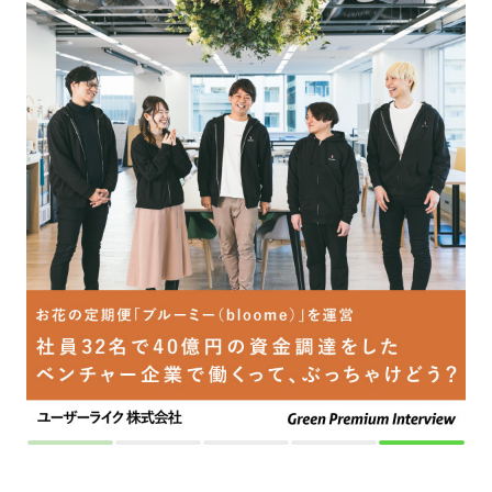
採用をお考えの方
運営会社
プライバシーポリシー
セキュリティポリシー
利用者情報の外部送信
利用規約
よくある質問
サイトマップ
Green Identity
Copyright© Atrae, Inc. All Right Reserved.
転職サイトGreen
エンジニア・技術職（システム/ネットワーク）の求人
【国内最大規模のクリエイティブカンパニー】組織を支えるサポートエンジニア募集！
（リモート/フレックス/裁量）