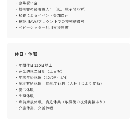
・慶弔祝い金

・技術書の経費購入可（紙、電子問わず）

・経費によるイベント参加自由

・検証用AWSアカウントでの技術研鑽可

・ベビーシッター利用支援制度
休日・休暇
・年間休日120日以上

・完全週休二日制（土日祝）

・年末年始休暇（12/29～1/4）

・年次有給休暇　初年度14日（入社月により変動）

・慶弔休暇

・生理休暇

・産前産後休暇、育児休業（取得後の復帰実績あり）

・介護休業、介護休暇