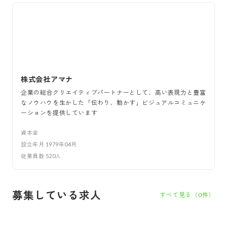
株式会社アマナ
企業の総合クリエイティブパートナーとして、高い表現力と豊富
なノウハウを生かした「伝わり、動かす」ビジュアルコミュニケ
ーションを提供しています
資本金
設立年月
1979年04月
従業員数
520
人
募集している求人
すべて見る（
0
件）