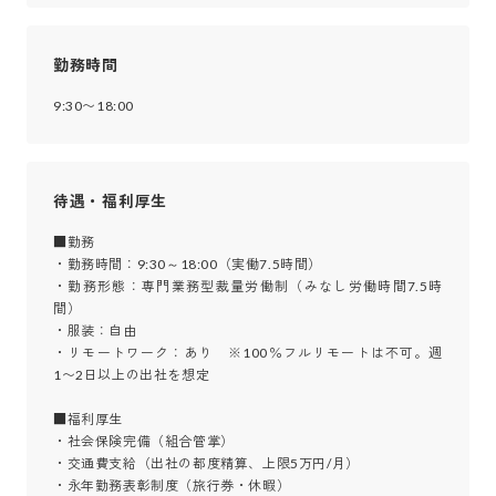
勤務時間
9:30〜18:00
待遇・福利厚生
■勤務

・勤務時間：9:30～18:00（実働7.5時間）

・勤務形態：専門業務型裁量労働制（みなし労働時間7.5時
間）

・服装：自由

・リモートワーク：あり　※100％フルリモートは不可。週
1〜2日以上の出社を想定

■福利厚生

・社会保険完備（組合管掌）

・交通費支給（出社の都度精算、上限5万円/月）

・永年勤務表彰制度（旅行券・休暇）
