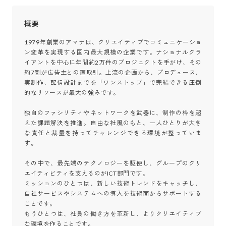
概要
1979年創業のアマナは、クリエイティブでコミュニケーショ
ン変革を実現する国内最大規模の企業です。ナショナルクラ
イアントを中心に年間約2万件のプロジェクトを手がけ、その
約7割が広告主との直取引。上流の企画から、プロデュース、
実制作、配信設計までを「ワンストップ」で完結できる圧倒
的なリソースが最大の強みです。

独自のファシリティやネットワークを武器に、制作の枠を超
えた課題解決を推進。自由な社風のもと、一人ひとりが大き
な責任と裁量を持ってチャレンジできる環境が整っていま
す。

その中で、最先端のテクノロジーを駆使し、グループのクリ
エイティビティを支えるのがICT部門です。

ミッションのひとつは、新しい技術トレンドをキャッチし、
自社サービスやシステムへの導入を技術面からサポートする
ことです。

もうひとつは、社員の働き方を革新し、よりクリエイティブ
な環境を作ることです。
