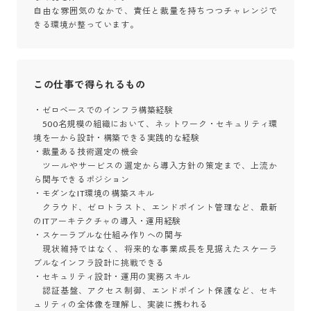
自由な雰囲気のなかで、責任と裁量を持ちつつチャレンジで
きる環境が整っています。
この仕事で得られるもの
・ゼロベースでのインフラ構築経験

　500名規模の組織において、ネットワーク・セキュリティ環
境を一から設計・構築できる実践的な経験

・裁量ある技術選定の機会

　ツールやサービスの選定から導入方針の策定まで、上流か
ら関与できるポジション

・モダンなIT環境の構築スキル

　クラウド、ゼロトラスト、エンドポイント管理など、最新
のITアーキテクチャの導入・運用経験

・スケーラブルな仕組み作りへの関与

　現状維持ではなく、将来的な事業成長を見据えたスケーラ
ブルなインフラ設計に挑戦できる

・セキュリティ設計・運用の実務スキル

　認証基盤、アクセス制御、エンドポイント保護など、セキ
ュリティの全体像を理解し、実装に携われる
