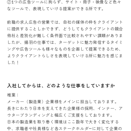
②1つの広告ツールに拘らず、サイト・冊子・映像など色々
なツールで、表現していける提案ができる所です。

前職の求人広告の営業では、自社の媒体の枠をクライアント
に提供することしかできず、どうしてもクライアントの競合
他社と差別化が難しく条件面で比較されやすい課題がありま
したが、揚羽の仕事では、ターゲットに魅力発信するタイミ
ングや広告ツールも様々なものを企画して提案できるため、
よりクライアントらしさを表現していける所に魅力を感じま
した！
入社してからは、どのような仕事をしていますか
椎葉：

メーカー（製造業）企業様をメインに担当しております。

長きにわたり日本を支えてきた企業様の採用、インナー、ア
ウターブランディングと幅広くご支援をしております。

日本の製造業を取り巻く環境はここ数年で大きく変化する
中、求職者や社員様など各ステークホルダ―に対して企業の