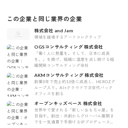
育休取得実績複数あり
この企業と同じ業界の企業
株式会社 and Jam
領域を越境するアートコレクティブ
OGSコンサルティング 株式会社
「働く人に熱量を。そして、日本に成長
を。」を掲げ、組織に温度を点し続ける組
織開発コンサルティング会社
AKMコンサルティング 株式会社
創業3年で売上約13倍に成長し、HEROZグ
ループ入り。AI×クラウドで次世代バック
オフィスを創る
オープンキッズベース 株式会社
世界中で愛される「新しいおもちゃ屋」を
目指す。創出・共創からグローバル展開ま
でを一気通貫で手掛けるIPプロデュース企
業