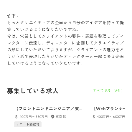
竹下：

もっとクリエイティブの企画から自分のアイデアを持って提
案していけるようになりたいですね。

今は、営業としてクライアントの要件・課題を整理してディ
レクターに伝達し、ディレクターに企画してクリエイティブ
の形にしていただいておりますが、クライアントの魅力をど
ういう形で表現したらいいかディレクターと一緒に考え企画
していけるようになっていきたいです。
募集している求人
すべて見る（
6
件）
【フロントエンドエンジニア／東
【Webプランナー
京】90％以上が直接取引×大手クライ
ディングを支援！戦略
400万円〜550万円
東京都
400万円〜600万円
アント ／映文連アワード、日本BtoB
設計まで裁量大◎ハ
リモート勤務可
広告賞受賞／年間休日125日／ 産休
クOK！