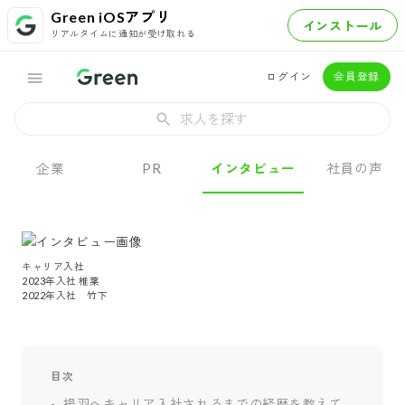
Green iOSアプリ
インストール
リアルタイムに通知が受け取れる
ログイン
会員登録
求人を探す
企業
PR
インタビュー
社員の声
キャリア入社

2023年入社 椎葉

目次
揚羽へキャリア入社されるまでの経歴を教えて