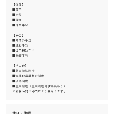
【保険】

■雇用

■労災

■健康

■厚生年金

【手当】

■時間外手当

■通勤手当

■住宅補助手当

■扶養手当

【その他】

■社員持株制度

■資格取得奨励金制度

■研修制度

■屋内禁煙（屋内喫煙可能場所あり）

※勤務時間は部門により異なります。
休日・休暇