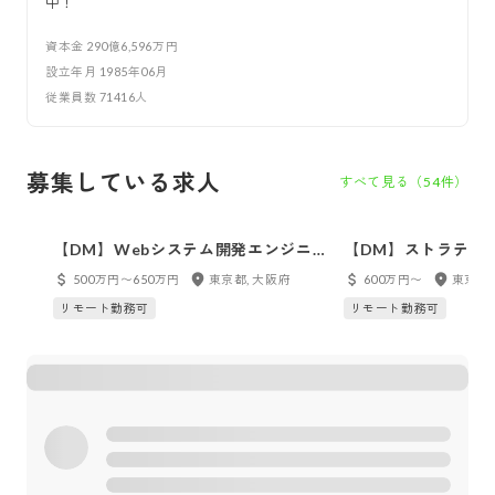
中！
資本金
290億6,596万円
設立年月
1985年06月
従業員数
71416
人
募集している求人
すべて見る（
54
件）
【DM】Webシステム開発エンジニ
【DM】ストラテジ
ア
500万円〜650万円
東京都, 大阪府
600万円〜
東京都
リモート勤務可
リモート勤務可