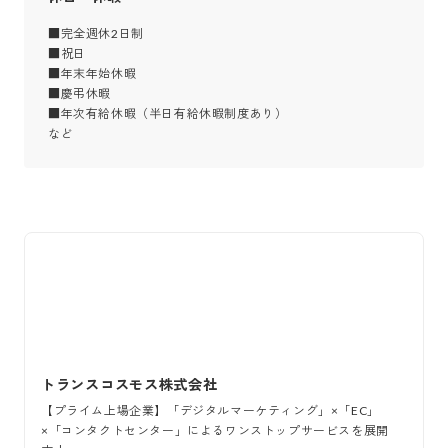
■完全週休2日制

■祝日

■年末年始休暇

■慶弔休暇

■年次有給休暇（半日有給休暇制度あり）

など
トランスコスモス株式会社
【プライム上場企業】「デジタルマーケティング」×「EC」
×「コンタクトセンター」によるワンストップサービスを展開