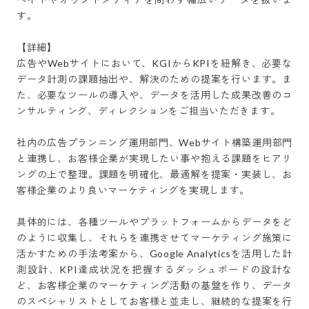
す。

【詳細】

広告やWebサイトにおいて、KGIからKPIを紐解き、必要な
データ計測の課題抽出や、解決のための提案を行います。ま
た、必要なツールの導入や、データを活用した成果改善のコ
ンサルティング、ディレクションをご担当いただきます。

社内の広告プランニング運用部門、Webサイト構築運用部門
と連携し、お客様企業が実現したい事や抱える課題をヒアリ
ングの上で整理。課題を明確化、最適解を提案・実装し、お
客様企業のより良いマーケティングを実現します。

具体的には、各種ツールやプラットフォームからデータをど
のように収集し、それらを連携させてマーケティング施策に
活かすための手法考案から、Google Analyticsを活用した計
測設計、KPI達成状況を把握するダッシュボードの設計な
ど、お客様企業のマーケティング活動の基盤を作り、データ
のスペシャリストとしてお客様と並走し、継続的な提案を行