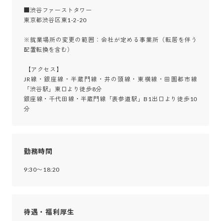
■渋谷ファーストタワー

東京都渋谷区東1-2-20

※就業場所の変更の範囲：会社が定める事業所（転居を伴う
配置転換を含む）

 【アクセス】

JR線・銀座線・半蔵門線・井の頭線・東横線・田園都市線
「渋谷駅」東口より徒歩8分

銀座線・千代田線・半蔵門線「表参道駅」B1出口より徒歩10
分
勤務時間
9:30〜18:20
待遇・福利厚生