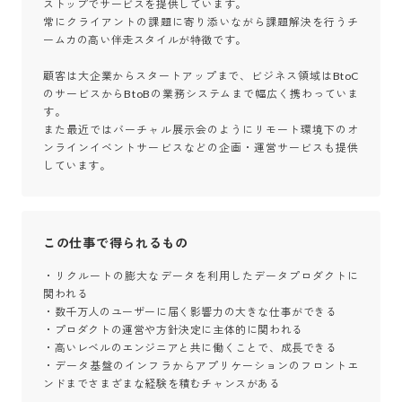
ストップでサービスを提供しています。

常にクライアントの課題に寄り添いながら課題解決を行うチ
ームカの高い伴走スタイルが特徴です。

顧客は大企業からスタートアップまで、ビジネス領域はBtoC
のサービスからBtoBの業務システムまで幅広く携わっていま
す。

また最近ではバーチャル展示会のようにリモート環境下のオ
ンラインイベントサービスなどの企画・運営サービスも提供
しています。
この仕事で得られるもの
・リクルートの膨大なデータを利用したデータプロダクトに
関われる

・数千万人のユーザーに届く影響力の大きな仕事ができる

・プロダクトの運営や方針決定に主体的に関われる

・高いレベルのエンジニアと共に働くことで、成長できる

・データ基盤のインフラからアプリケーションのフロントエ
ンドまでさまざまな経験を積むチャンスがある