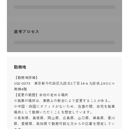
選考プロセス
勤務地
【勤務地詳細】

102-0073　東京都千代田区九段北1丁目14-6 九段坂上KSビル 
南棟4階

【変更の範囲】会社の定める場所　

※就業の場所は、業務上の都合により変更することがある。

※中国・四国にオフィスがないため、当面の間、自宅を就業
場所として勤務いただくことを想定しています。

※鳥取県、島根県、岡山県、広島県、山口県、徳島県、香川
県、愛媛県、高知県で勤務可能な方からの応募を想定してい