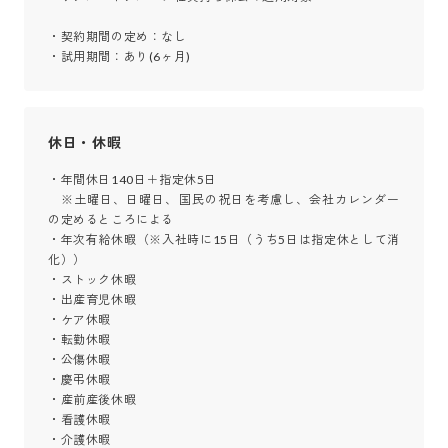
・契約期間の定め：なし

・試用期間：あり(6ヶ月)
休日・休暇
・年間休日140日＋指定休5日

　※土曜日、日曜日、国民の祝日を考慮し、会社カレンダー
の定めるところによる

・年次有給休暇（※入社時に15日（うち5日は指定休として消
化）） 

・ストック休暇 

・出産育児休暇 

・ケア休暇 

・転勤休暇 

・公傷休暇 

・慶弔休暇 

・産前産後休暇 

・看護休暇 

・介護休暇 
