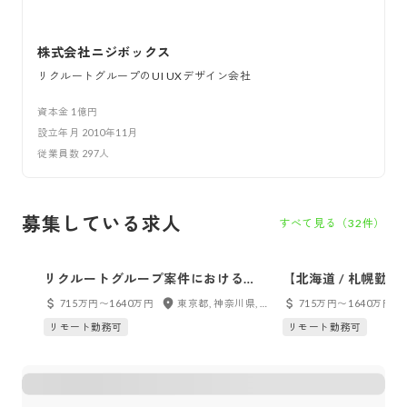
株式会社ニジボックス
リクルートグループのUI UXデザイン会社
資本金
1億円
設立年月
2010年11月
従業員数
297
人
募集している求人
すべて見る（
32
件）
リクルートグループ案件におけるシ
【北海道 / 札幌勤
ニア開発ディレクター(PdM)
ループ案件における
715万円〜1640万円
東京都, 神奈川県, 千葉県, 埼玉県, 茨城県, 栃木県, 群馬県
715万円〜1640万円
レクター(PdM)
リモート勤務可
リモート勤務可