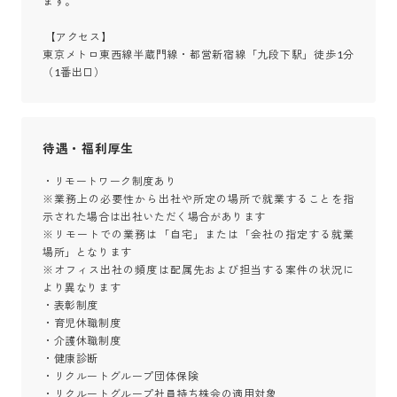
ます。

 【アクセス】

東京メトロ東西線半蔵門線・都営新宿線「九段下駅」徒歩1分
（1番出口）
待遇・福利厚生
・リモートワーク制度あり

※業務上の必要性から出社や所定の場所で就業することを指
示された場合は出社いただく場合があります

※リモートでの業務は「自宅」または「会社の指定する就業
場所」となります

※オフィス出社の頻度は配属先および担当する案件の状況に
より異なります

・表彰制度

・育児休職制度

・介護休職制度

・健康診断

・リクルートグループ団体保険

・リクルートグループ社員持ち株会の適用対象
