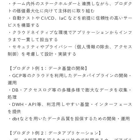
・チーム内外のステークホルダーと連携しながら、プロダク
トの価値最大化に向けて主体的に取り組む

・自動テストや CI/CD、IaC などを前提に信頼性の高いサー
ビスを構築する

・クラウドネイティブな環境でアプリケーションからインフ
ラまで一貫して担当する

・セキュリティやプライバシー（個人情報の除去、アクセス
制御）を考慮して設計・実装する

【プロダクト例 1：データ基盤の開発】

・GCP等のクラウドを利用したデータパイプラインの開発・
運用

・DB・アクセスログ等の多種多様で膨大なデータを収集・
処理

・DWH・API等、利活用しやすい基盤・インターフェース
を提供

・dbtなどを用いたデータ品質を担保するための開発・運用

【プロダクト例 2：データアプリケーション】
