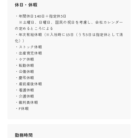
休日・休暇
・年間休日140日＋指定休5日

　※土曜日、日曜日、国民の祝日を考慮し、会社カレンダー
の定めるところによる

・年次有給休暇（※入社時に15日（うち5日は指定休として消
化）） 

・ストック休暇 

・出産育児休暇 

・ケア休暇 

・転勤休暇 

・公傷休暇 

・慶弔休暇 

・産前産後休暇 

・看護休暇 

・介護休暇 

・裁判員休暇 

・F休暇
勤務時間