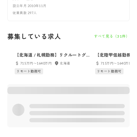
設立年月
2010年11月
従業員数
297
人
募集している求人
すべて見る（
31
件）
【北海道 / 札幌勤務】リクルートグ
【北陸甲信越勤務】
ループ案件におけるシニア開発ディ
ープ案件におけるシ
715万円〜1640万円
北海道
715万円〜1640万円
レクター(PdM)
クター(PdM)
リモート勤務可
リモート勤務可