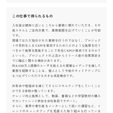
この仕事で得られるもの
入社後は開発に近いところから業務に慣れていただき、その
後スキルとご志向次第で、業務範囲を広げていくことが可能
です。

現場ではただ指示された業務を行うのではなく、プロジェク
トの目的をふまえKPIを達成するためにどのような施策を行う
べきか？施策を実施することで本当にKPIが達成できるのか？
といった、プロジェクトの上流からリリース後の効果測定ま
でに幅広く関わる機会があります。

約4,500万人規模のユーザを抱える大規模なメディアを通して
業務を経験することは、個人として今後のキャリアアップに
もつなげていただける大きな成長機会です。

共有会や勉強会を通じてさらにスキルアップをしていくこと
ができる体制が整っています。

ナレッジ向上施策として、動画、書籍などの学習教材の購入
やカンファレンス参加を会社負担でサポート。

さらに、業界の牽引者をメンターとして招いた講習など、ト
レンドのキャッチアップを見据えた取り組みも行っていま