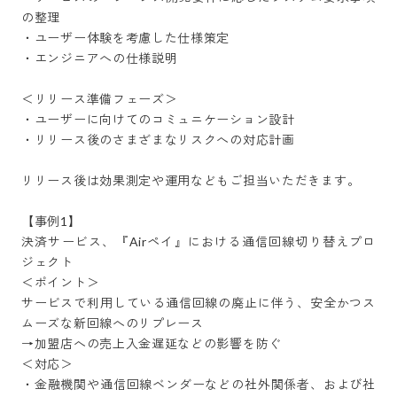
の整理

・ユーザー体験を考慮した仕様策定

・エンジニアへの仕様説明

＜リリース準備フェーズ＞

・ユーザーに向けてのコミュニケーション設計

・リリース後のさまざまなリスクへの対応計画

リリース後は効果測定や運用などもご担当いただきます。

【事例1】

決済サービス、『Airペイ』における通信回線切り替えプロ
ジェクト

＜ポイント＞

サービスで利用している通信回線の廃止に伴う、安全かつス
ムーズな新回線へのリプレース

→加盟店への売上入金遅延などの影響を防ぐ

＜対応＞

・金融機関や通信回線ベンダーなどの社外関係者、および社