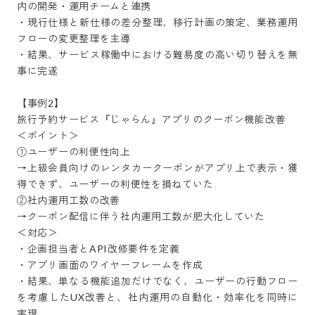
内の開発・運用チームと連携

・現行仕様と新仕様の差分整理、移行計画の策定、業務運用
フローの変更整理を主導

・結果、サービス稼働中における難易度の高い切り替えを無
事に完遂

【事例2】

旅行予約サービス『じゃらん』アプリのクーポン機能改善

＜ポイント＞

①ユーザーの利便性向上

→上級会員向けのレンタカークーポンがアプリ上で表示・獲
得できず、ユーザーの利便性を損ねていた

②社内運用工数の改善

→クーポン配信に伴う社内運用工数が肥大化していた

＜対応＞

・企画担当者とAPI改修要件を定義

・アプリ画面のワイヤーフレームを作成

・結果、単なる機能追加だけでなく、ユーザーの行動フロー
を考慮したUX改善と、社内運用の自動化・効率化を同時に
実現