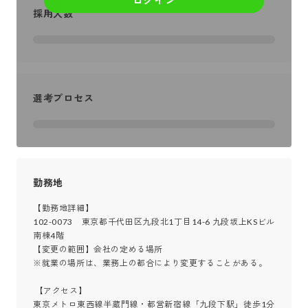
採用人数
選考プロセス
勤務地
【勤務地詳細】

102-0073　東京都千代田区九段北1丁目14-6 九段坂上KSビル 
南棟4階

【変更の範囲】会社の定める場所　

※就業の場所は、業務上の都合により変更することがある。

 【アクセス】

東京メトロ東西線半蔵門線・都営新宿線「九段下駅」徒歩1分