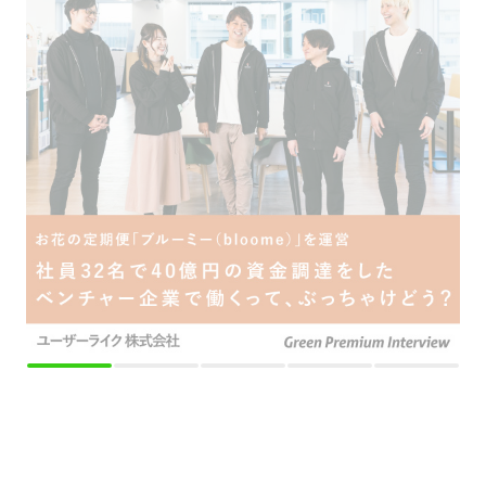
採用をお考えの方
運営会社
プライバシーポリシー
セキュリティポリシー
利用者情報の外部送信
利用規約
よくある質問
サイトマップ
Green Identity
Copyright© Atrae, Inc. All Right Reserved.
転職サイトGreen
専門職（金融/不動産/コンサルタント/士業）の求人
【DX統括責任者候補】AI・ビッグデータ×マーケを駆使したテック成長企業/海外事業展
開/売上YoY124%/グロース上場