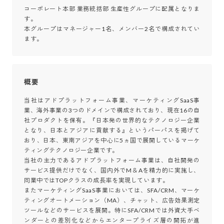
コーポレート本部 業務統括部 生産性グループに配属となりま
す。

本グループはマネージャー1名、メンバー2名で構成されてい
ます。
概要
当社はアドプラットフォーム事業、マーケティングSaaS事
業、海外事業の3つのドメインで構成されており、現在16の自
社プロダクトを保有。『日本発の世界的なテクノロジー企業
となり、日本とアジアに貢献する』というパーパスを掲げて
おり、日本、東南アジアを中心に5ヵ国で展開しているマーケ
ティングテクノロジー企業です。

当社の主力であるアドプラットフォーム事業は、自社開発の
サービス提供だけでなく、国内外でM＆Aを精力的に実施し、
同業中ではTOPクラスの成長率を実現しています。

またマーケティングSaaS事業においては、SFA/CRM、マーケ
ティングオートメーション（MA）、チャット、広告効果測定
ツールなどのサービスを展開。特にSFA/CRMでは外資大手ベ
ンダーとの差別化などからエンタープライズ層の開拓が進