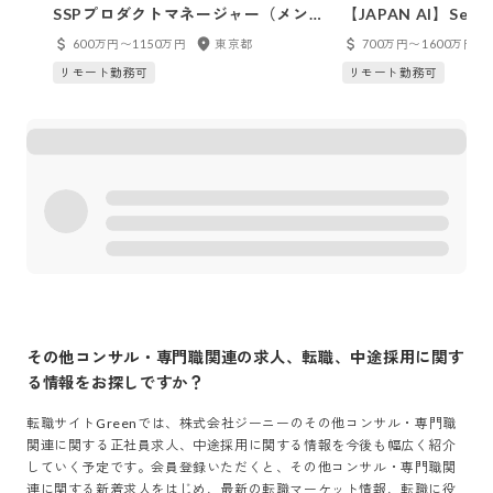
SSPプロダクトマネージャー（メン
【JAPAN AI】Senio
バー）
Manager (PdM)
600万円〜1150万円
東京都
700万円〜1600万円
リモート勤務可
リモート勤務可
その他コンサル・専門職関連
の求人、転職、中途採用に関す
る情報をお探しですか？
転職サイトGreenでは、
株式会社ジーニー
の
その他コンサル・専門職
関連
に関する正社員求人、中途採用に関する情報を今後も幅広く紹介
していく予定です。会員登録いただくと、
その他コンサル・専門職関
連
に関する新着求人をはじめ、最新の転職マーケット情報、転職に役