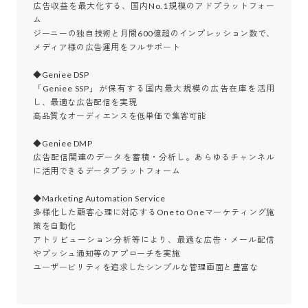
広告収益を最大化する、国内No.1規模のアドプラットフォー
ム

ジーニーの独自技術と月間600億超のインプレッション数で、
メディア様の広告運用をフルサポート

◆Geniee DSP

「Geniee SSP」が保有する国内最大規模の広告在庫を活用
し、最適な広告配信を実現

高品質なオーディエンスを低単価で集客可能

◆Geniee DMP

広告配信関連のデータを蓄積・分析し。あらゆるチャンネル
に活用できるデータプラットフォーム

◆Marketing Automation Service

多様化した顧客心理に対応するOne to Oneマーケティング施
策を自動化

アトリビューション分析等により、最適な広告・メール配信
やプッシュ通知等のアプローチを実施

ユーザービリティを追求したシンプルな管理画面と豊富な
