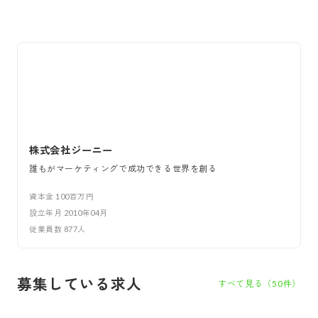
株式会社ジーニー
誰もがマーケティングで成功できる世界を創る
資本金
100百万円
設立年月
2010年04月
従業員数
877
人
募集している求人
すべて見る（
50
件）