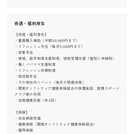
待遇・福利厚生
【待遇・福利厚生】

・書籍購入補助（半期30,000円まで）

・リフレッシュ手当（毎月5,000円まで）

・家賃手当

・資格、語学取得支援制度、研修受講支援（個別に申請制）

・働くパパママ支援制度

・リフレッシュ休暇制度

・部活動手当

・その他社内イベント（毎月の懇親会等） 

・関東ITソフトウェア健康保険組合の保養施設、提携スポーツ
クラブ等の利用

・定期健康診断（年1回）

【保険】

・社会保険完備

・健康保険（関東ITソフトウェア健康保険組合）

・雇用保険
