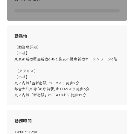
勤務地
【勤務地詳細】

【本社】

東京都新宿区西新宿6-8-1 住友不動産新宿オークタワー5/6階

 【アクセス】

【本社】

丸ノ内線｢西新宿駅｣出口2より徒歩2分

都営大江戸線｢都庁前駅｣出口A5より徒歩6分

丸ノ内線「新宿駅」出口A18より徒歩12分
勤務時間
10:00〜19:00