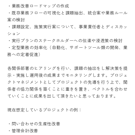
・業務改善ロードマップの作成

・既存業務フローの可視化と課題抽出、統合案や業務ルール
案の検討

・課題設定、施策実行案について、事業責任者とディスカッ
ション

・実行プランのステークホルダーへの伝達や浸透策の検討

・定型業務の効率化（自動化、サポートツール類の開発、業
務への定着促進）

各関係部署のヒアリングを行い、課題の抽出をし解決策を提
示・実施し運用後の成果までモニタリングします。プロジェ
クトマネジメントとしてプロジェクトの先導を行う上で、関
係者の協力関係を築くことに重きを置き、ベクトルを合わせ
ていくことに成果を出して頂きたいと思っております。

現在想定しているプロジェクトの例：

・問い合わせの生産性改善

・管理会計改善
