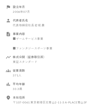
設立年月
2006年07月
代表者氏名
代表取締役社長 岩城 農
事業内容
■ゲームサービス事業
■ファンタジースポーツ事業
株式公開（証券取引所）
東証スタンダード
従業員数
371人
平均年齢
33.3歳
本社住所
〒107-0061 東京都港区北青山2-11-3 A-PLACE青山3F