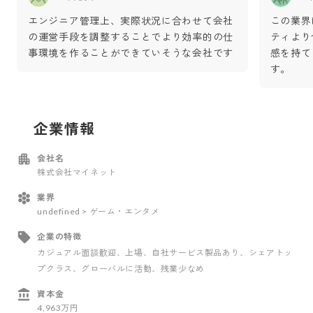
エンジニア管理上、実際状況に合わせて会社
この業界
の運営手段を調整することでより効率的の仕
ティより
事環境を作ることができていそうな会社です
感を持て
す。
企業情報
会社名
株式会社マイネット
業界
undefined > ゲーム・エンタメ
企業の特徴
カジュアル面談歓迎
、上場
、自社サービス製品あり
、シェアトッ
プクラス
、グローバルに活動
、残業少なめ
資本金
4,963万円