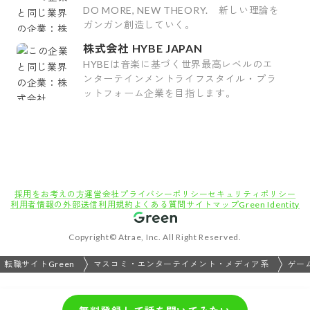
DO MORE, NEW THEORY. 新しい理論を
ガンガン創造していく。
株式会社 HYBE JAPAN
HYBEは音楽に基づく世界最高レベルのエ
ンターテインメントライフスタイル・プラ
ットフォーム企業を目指します。
採用をお考えの方
運営会社
プライバシーポリシー
セキュリティポリシー
利用者情報の外部送信
利用規約
よくある質問
サイトマップ
Green Identity
Copyright© Atrae, Inc. All Right Reserved.
転職サイトGreen
マスコミ・エンターテイメント・メディア系
ゲー