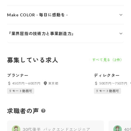
Make COLOR - 毎日に感動を -
『業界屈指の技術力と事業創造力』
募集している求人
すべて見る（
2
件）
プランナー
ディレクター
450万円〜600万円
東京都
500万円〜750万円
リモート勤務可
リモート勤務可
求職者の声
30代後半
バックエンドエンジニア
4