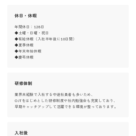
休日・休暇
年間休日：128日

◆土曜・日曜・祝日　

◆有給休暇（入社半年後に10日間）

◆夏季休暇

◆年末年始休暇

◆慶弔休暇
研修体制
業界未経験で入社する中途社員者も多いため、

OJTをはじめとした研修制度や社内勉強会も充実しており、

早期キャッチアップして活躍できる環境が整っております。
入社後