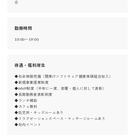
分
勤務時間
10:00〜19:00
待遇・福利厚生
◆社会保険完備（関東ITソフトウェア健康保険組合加入）

◆新規事業提案制度

◆MVP制度（半年に一度、部署・個人に対して表彰）

◆長期勤務者表彰制度

◆ランチ補助

◆カフェ無料

◆託児所・キッズルームあり

◆リラクゼーションスペース・マッサージルームあり

◆社内イベント