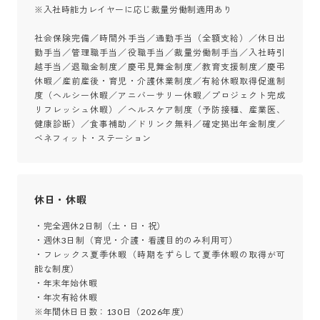
※入社時能力レイヤーに応じ裁量労働制適用あり

社会保険完備／時間外手当／通勤手当（全額支給）／休日出
勤手当／管理職手当／役職手当／裁量労働制手当／入社時引
越手当／退職金制度／慶弔見舞金制度／教育支援制度／慶弔
休暇／産前産後・育児・介護休業制度／有給休暇取得促進制
度（ヘルシー休暇／アニバーサリー休暇／プロジェクト完成
リフレッシュ休暇）／ヘルスケア制度（予防接種、産業医、
健康診断）／食事補助／ドリンク無料／確定拠出年金制度／
ベネフィット・ステーション
休日・休暇
・完全週休2日制（土・日・祝）

・週休3日制（育児・介護・看護目的のみ利用可）

・フレックス夏季休暇（時期をずらして夏季休暇の取得が可
能な制度）

・年末年始休暇

・年次有給休暇

※年間休日日数：130日（2026年度）