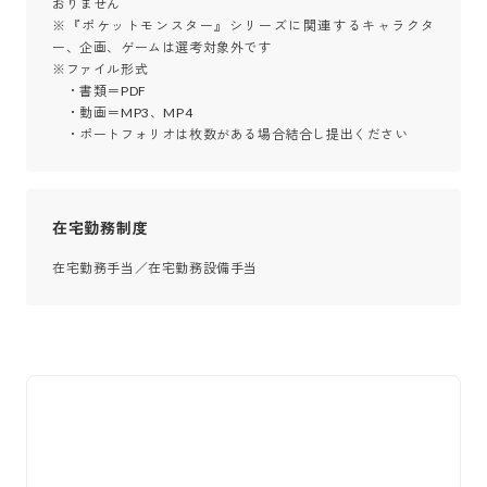
おりません

※『ポケットモンスター』シリーズに関連するキャラクタ
ー、企画、ゲームは選考対象外です

※ファイル形式

　・書類＝PDF

　・動画＝MP3、MP4

　・ポートフォリオは枚数がある場合結合し提出ください
在宅勤務制度
在宅勤務手当／在宅勤務設備手当