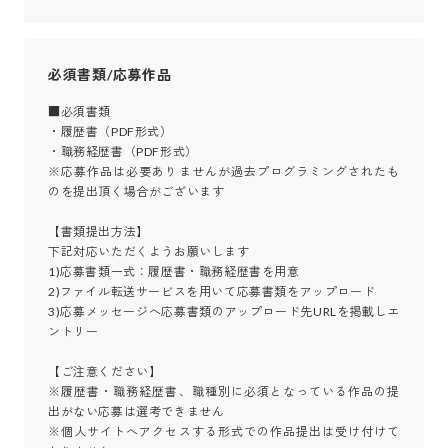
必須書類/応募作品
■必須書類

・履歴書（PDF形式）

・職務経歴書（PDF形式）

※応募作品は必要ありませんが過去プログラミングされたも
のを提出頂く場合がございます

【書類提出方法】

下記対応いただくようお願いします

1)応募書類一式：履歴書・職務経歴書を用意

2)ファイル転送サービスを用いて応募書類をアップロード

3)応募メッセージへ応募書類のアップロード先URLを掲載しエ
ントリー

【ご注意ください】

※履歴書・職務経歴書、職種別に必須となっている作品の提
出がない応募は選考できません

※個人サイトへアクセスする形式での作品提出は受け付けて