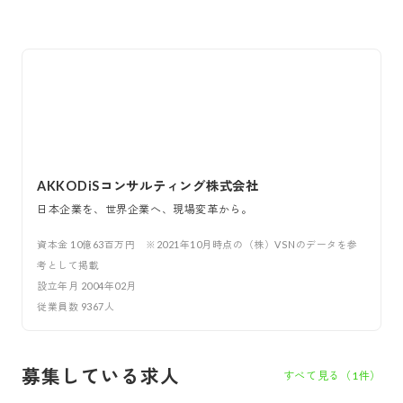
AKKODiSコンサルティング株式会社
日本企業を、世界企業へ、現場変革から。
資本金
10億63百万円 ※2021年10月時点の（株）VSNのデータを参
考として掲載
設立年月
2004年02月
従業員数
9367
人
募集している求人
すべて見る（
1
件）