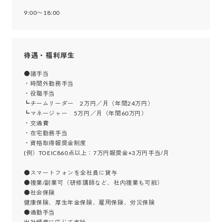
9:00〜18:00
待遇・福利厚生
●諸手当

・時間外勤務手当

・役職手当

┗チームリーダー　2万円／月（年間24万円）

┗マネージャー　5万円／月（年間60万円）

・交通費

・在宅勤務手当

・資格取得報奨金制度

(例）TOEIC860点以上：7万円報奨金+3万円手当/月

●スマートフォンを全社員に貸与

●複業/副業可（研修講師など、社内複業も可能）

●社会保険

健康保険、厚生年金保険、雇用保険、労災保険

●通勤手当
