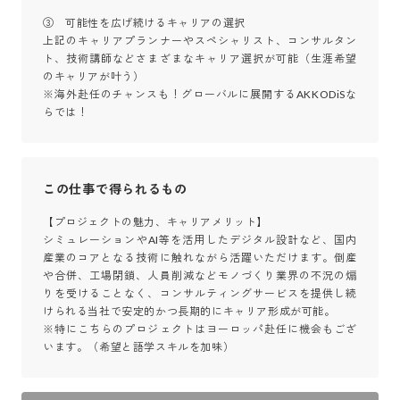
③　可能性を広げ続けるキャリアの選択

上記のキャリアプランナーやスペシャリスト、コンサルタン
ト、技術講師などさまざまなキャリア選択が可能（生涯希望
のキャリアが叶う）

※海外赴任のチャンスも！グローバルに展開するAKKODiSな
らでは！
この仕事で得られるもの
【プロジェクトの魅力、キャリアメリット】

シミュレーションやAI等を活用したデジタル設計など、国内
産業のコアとなる技術に触れながら活躍いただけます。倒産
や合併、工場閉鎖、人員削減などモノづくり業界の不況の煽
りを受けることなく、コンサルティングサービスを提供し続
けられる当社で安定的かつ長期的にキャリア形成が可能。

※特にこちらのプロジェクトはヨーロッパ赴任に機会もござ
います。（希望と語学スキルを加味）