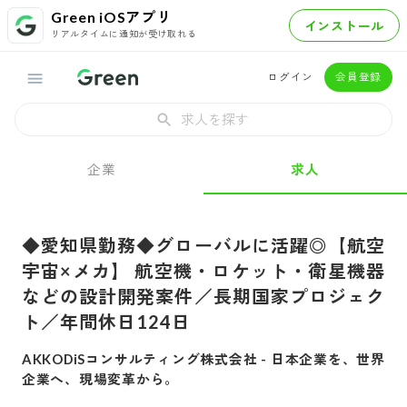
Green iOSアプリ
インストール
リアルタイムに通知が受け取れる
ログイン
会員登録
求人を探す
企業
求人
◆愛知県勤務◆グローバルに活躍◎【航空
宇宙×メカ】 航空機・ロケット・衛星機器
などの設計開発案件／長期国家プロジェク
ト／年間休日124日
AKKODiSコンサルティング株式会社
-
日本企業を、世界
企業へ、現場変革から。