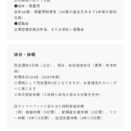
出社頻度に応じて支給

●定年・再雇用

定年60歳、再雇用制度有（65歳の誕生月末まで1年毎の契約
社員）

●退職金

企業型確定拠出年金、または前払い退職金
休日・休暇
完全週休2日制（土日）、祝日、会社指定休日（夏季・年末年
始）　

年間休日124日（2025年度）　

※原則として完全週休2日となりますが、お客様先のカレンダ
ーに準じます

※年次有給休暇（入社時に会社が定める日数を付与）

◎ライフイベントに合わせた特別有給休暇

（例）結婚休暇（5日間）、配偶者出産休暇（2日間）、ドナ
ー休暇（1年に5日間）、妊活支援休暇（1年に5日間）