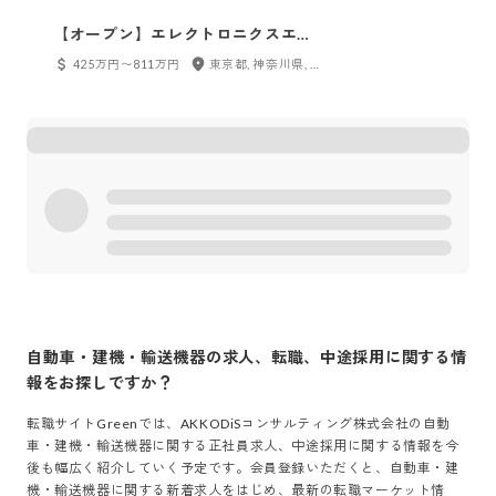
【オープン】エレクトロニクスエン
ジニア
425万円〜811万円
東京都, 神奈川県, 千葉県, 埼玉県, 茨城県, 栃木県, 愛知県, 静岡県, 大阪府, 兵庫県
自動車・建機・輸送機器
の求人、転職、中途採用に関する情
報をお探しですか？
転職サイトGreenでは、
AKKODiSコンサルティング株式会社
の
自動
車・建機・輸送機器
に関する正社員求人、中途採用に関する情報を今
後も幅広く紹介していく予定です。会員登録いただくと、
自動車・建
機・輸送機器
に関する新着求人をはじめ、最新の転職マーケット情