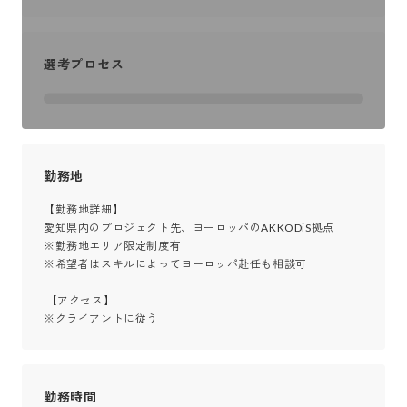
選考プロセス
勤務地
【勤務地詳細】

愛知県内のプロジェクト先、ヨーロッパのAKKODiS拠点

※勤務地エリア限定制度有

※希望者はスキルによってヨーロッパ赴任も相談可

 【アクセス】

※クライアントに従う
勤務時間