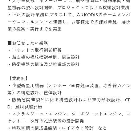
・大手重機械工業メーカーにて、航空機関連・特殊車両・衛
星機器の製品設計開発、プロジェクトにおける機械設計業務

・上記の設計業務にプラスして、AKKODiSのチームメンバ
ーやコンサルタントと連携し、お客様先での課題発見、解決
策の提案・実行までを実施

■お任せしたい業務

・ロケットの飛行制御解析

・航空機の構想検討補助、構造設計

・防衛機器の構造及び推進部の設計

【業務例】

・小型衛星用機器（オンボード画像処理装置、赤外線カメラ
等）の構造設計、筐体設計

・防衛省関連製品に係る構造設計および空力形状設計、CF
D、風洞試験評価

・スクラムジェットエンジン、ターボジェットエンジン、ロ
ケットモータ等の推進装置の設計開発

・特殊車輌の構成品艤装・レイアウト設計　など