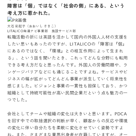
障害は「個」ではなく「社会の側」にある、という
考え方に惹かれた。
大石 彩起子（おおいし さきこ）　

LITALICO発達ナビ事業部　施設サービス部
転職活動の折には英語を活かして国内の外国人人材の支援を
したい思いもあったのですが、LITALICOの「障害は『個』
にあるのではなく、『環境』との相互作用によって生まれ
る」、という話を聞いたとき、これってどんな分野にも転用
できる考え方だなと思ったんです。外国人の労働問題や、ラ
ンゲージバリアなどにも通じることですよね。サービスやビ
ジネスの幅が拡がってどんどん事業が派生していく将来性を
感じました。ビジョンと事業の一貫性も担保しており、かつ
組織として持続可能性が高い民間企業だという点も魅力の一
つでした。

会社としてチームや組織の変化は大きいと思います。PDCA
を回す中での取捨選択の判断が早く、顧客からの反応や環境
の変化に伴い自分たちを柔軟に変化させていく姿勢ですよ
ね。また、さまざまな業界出身者が在籍していますが、オー