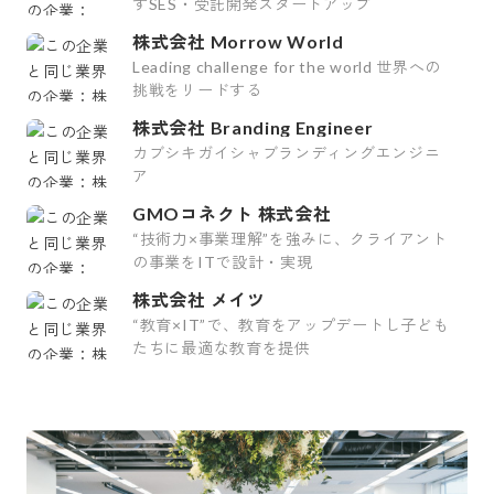
すSES・受託開発スタートアップ
株式会社 Morrow World
Leading challenge for the world 世界への
挑戦をリードする
株式会社 Branding Engineer
カブシキガイシャブランディングエンジニ
ア
GMOコネクト 株式会社
“技術力×事業理解”を強みに、クライアント
の事業をITで設計・実現
株式会社 メイツ
“教育×IT”で、教育をアップデートし子ども
たちに最適な教育を提供