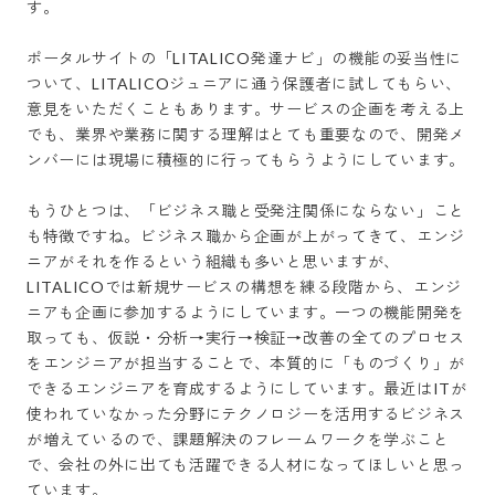
す。

ポータルサイトの「LITALICO発達ナビ」の機能の妥当性に
ついて、LITALICOジュニアに通う保護者に試してもらい、
意見をいただくこともあります。サービスの企画を考える上
でも、業界や業務に関する理解はとても重要なので、開発メ
ンバーには現場に積極的に行ってもらうようにしています。

もうひとつは、「ビジネス職と受発注関係にならない」こと
も特徴ですね。ビジネス職から企画が上がってきて、エンジ
ニアがそれを作るという組織も多いと思いますが、
LITALICOでは新規サービスの構想を練る段階から、エンジ
ニアも企画に参加するようにしています。一つの機能開発を
取っても、仮説・分析→実行→検証→改善の全てのプロセス
をエンジニアが担当することで、本質的に「ものづくり」が
できるエンジニアを育成するようにしています。最近はITが
使われていなかった分野にテクノロジーを活用するビジネス
が増えているので、課題解決のフレームワークを学ぶこと
で、会社の外に出ても活躍できる人材になってほしいと思っ
ています。