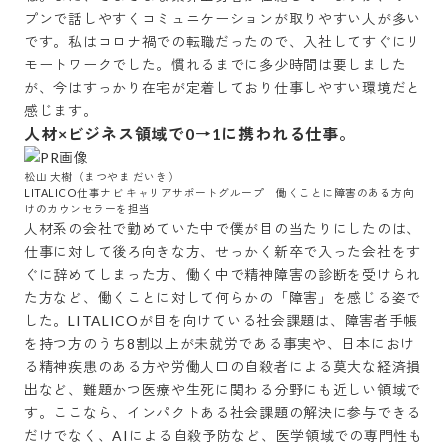
プンで話しやすくコミュニケーションが取りやすい人が多い
です。私はコロナ禍での転職だったので、入社してすぐにリ
モートワークでした。慣れるまでに多少時間は要しました
が、今はすっかり在宅が定着しており仕事しやすい環境だと
感じます。
人材×ビジネス領域で0→1に携われる仕事。
松山 大樹（まつやま だいき）

LITALICO仕事ナビ キャリアサポートグループ　働くことに障害のある方向
けのカウンセラーを担当
人材系の会社で勤めていた中で僕が目の当たりにしたのは、
仕事に対して後ろ向きな方、せっかく新卒で入った会社をす
ぐに辞めてしまった方、働く中で精神障害の診断を受けられ
た方など、働くことに対して何らかの「障害」を感じる姿で
した。LITALICOが目を向けている社会課題は、障害者手帳
を持つ方のうち8割以上が未就労である事実や、日本におけ
る精神疾患のある方や労働人口の自殺者による莫大な経済損
出など、難題かつ医療や生死に関わる分野にも近しい領域で
す。ここなら、インパクトある社会課題の解決に参与できる
だけでなく、AIによる自殺予防など、医学領域での専門性も