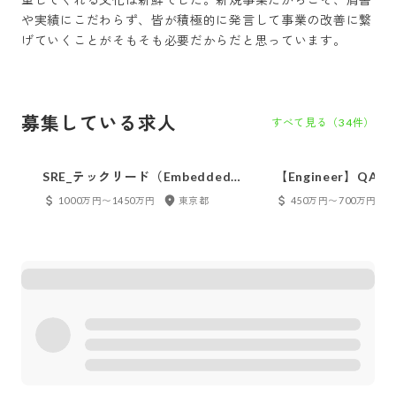
や実績にこだわらず、皆が積極的に発言して事業の改善に繋
げていくことがそもそも必要だからだと思っています。
募集している求人
すべて見る（
34
件）
SRE_テックリード（Embedded
【Engineer】QA
SRE）
プラットフォーム事
1000万円〜1450万円
東京都
450万円〜700万円