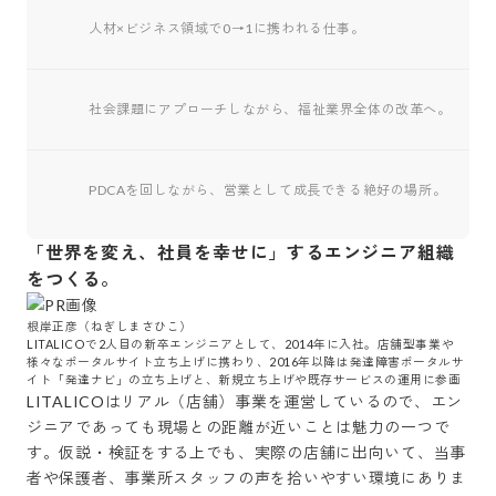
人材×ビジネス領域で0→1に携われる仕事。
社会課題にアプローチしながら、福祉業界全体の改革へ。
PDCAを回しながら、営業として成長できる絶好の場所。
「世界を変え、社員を幸せに」するエンジニア組織
をつくる。
根岸正彦（ねぎしまさひこ）

LITALICOで2人目の新卒エンジニアとして、2014年に入社。店舗型事業や
様々なポータルサイト立ち上げに携わり、2016年以降は発達障害ポータルサ
イト「発達ナビ」の立ち上げと、新規立ち上げや既存サービスの運用に参画
LITALICOはリアル（店舗）事業を運営しているので、エン
ジニアであっても現場との距離が近いことは魅力の一つで
す。仮説・検証をする上でも、実際の店舗に出向いて、当事
者や保護者、事業所スタッフの声を拾いやすい環境にありま