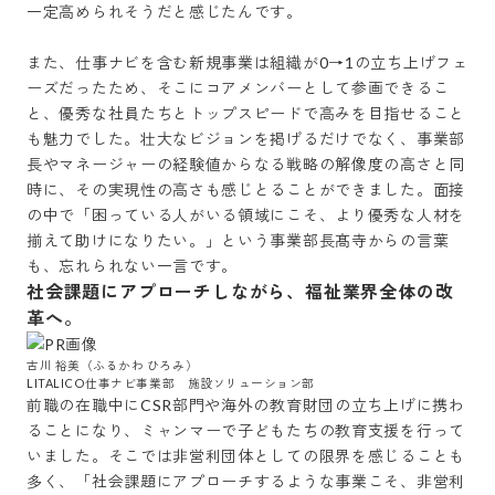
一定高められそうだと感じたんです。

また、仕事ナビを含む新規事業は組織が0→1の立ち上げフェ
ーズだったため、そこにコアメンバーとして参画できるこ
と、優秀な社員たちとトップスピードで高みを目指せること
も魅力でした。壮大なビジョンを掲げるだけでなく、事業部
長やマネージャーの経験値からなる戦略の解像度の高さと同
時に、その実現性の高さも感じとることができました。面接
の中で「困っている人がいる領域にこそ、より優秀な人材を
揃えて助けになりたい。」という事業部長髙寺からの言葉
も、忘れられない一言です。
社会課題にアプローチしながら、福祉業界全体の改
革へ。
古川 裕美（ふるかわ ひろみ）

LITALICO仕事ナビ事業部　施設ソリューション部
前職の在職中にCSR部門や海外の教育財団の立ち上げに携わ
ることになり、ミャンマーで子どもたちの教育支援を行って
いました。そこでは非営利団体としての限界を感じることも
多く、「社会課題にアプローチするような事業こそ、非営利