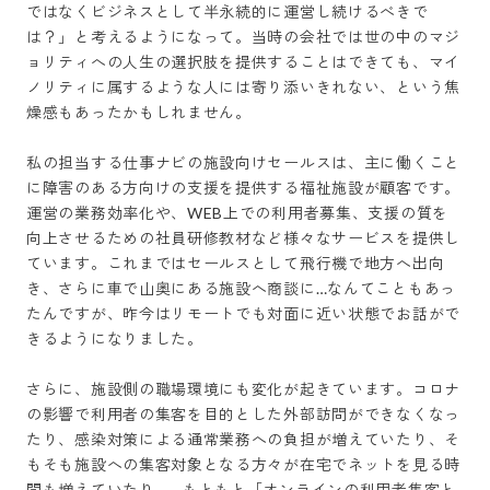
ではなくビジネスとして半永続的に運営し続けるべきで
は？」と考えるようになって。当時の会社では世の中のマジ
ョリティへの人生の選択肢を提供することはできても、マイ
ノリティに属するような人には寄り添いきれない、という焦
燥感もあったかもしれません。

私の担当する仕事ナビの施設向けセールスは、主に働くこと
に障害のある方向けの支援を提供する福祉施設が顧客です。
運営の業務効率化や、WEB上での利用者募集、支援の質を
向上させるための社員研修教材など様々なサービスを提供し
ています。これまではセールスとして飛行機で地方へ出向
き、さらに車で山奥にある施設へ商談に…なんてこともあっ
たんですが、昨今はリモートでも対面に近い状態でお話がで
きるようになりました。

さらに、施設側の職場環境にも変化が起きています。コロナ
の影響で利用者の集客を目的とした外部訪問ができなくなっ
たり、感染対策による通常業務への負担が増えていたり、そ
もそも施設への集客対象となる方々が在宅でネットを見る時
間も増えていたり…。もともと「オンラインの利用者集客と