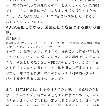
か、業務効率化って意味あるの？」とおっしゃっていた施設
でも、さらに一歩前に進んでよりよい支援を提供するため
に、LITALICOの支援サービスの必要性を感じて下さるケー
スも多くなっています。
PDCAを回しながら、営業として成長できる絶好の場
所。
嵯峨祥太郎（さがしょうたろう）LITALICO仕事ナビで障害者の人材紹介事業
においてリクルーティングアドバイザーを担当
ルーティン業務がメインではなく、場面ごとに最適解を探る
必要があり、決まった解がまだ存在しない環境です。だから
こそ、営業として走りながらPDCAを回していける点に面白
さを感じています。将来的にイチ営業担当に留まるイメージ
がなく、誰にでも昇進・昇給のチャンスや別領域へチャレン
ジする機会が豊富にあるのも魅力です。

また、LITALICOは、社歴や社内での立場、営業成績の良し
悪しにかかわらず、相手の発言をまずは受けとめる風土があ
ると思います。頭ごなしに否定されることがなく、まずは尊
重してくれる文化は新鮮でした。新規事業だからこそ、肩書