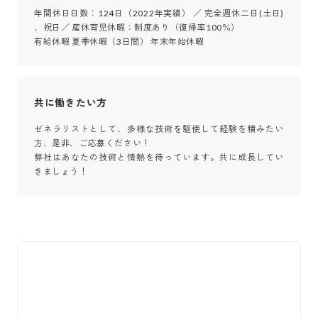
年間休日日数：124日（2022年実績） ／ 完全週休二日(土日) 
、祝日／ 産休育児休暇：制度あり（復帰率100％）

有給休暇 夏季休暇（3日間） 年末年始休暇
共に働きたい方
ゼネラリストとして、多様な技術を駆使して経験を積みたい
方、是非、ご応募ください！

弊社はあなたの技術と情熱を待っています。共に成長してい
きましょう！