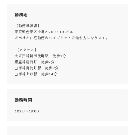
勤務地
【勤務地詳細】

東京都台東区小島2-20-11 LIGビル

※出社と在宅勤務のハイブリットの働き方になります。

 【アクセス】

大江戸線新御徒町駅　徒歩1分

銀座線稲荷町　徒歩7分

山手線御徒町駅　徒歩9分

山手線上野駅　徒歩14分
勤務時間
10:00〜19:00