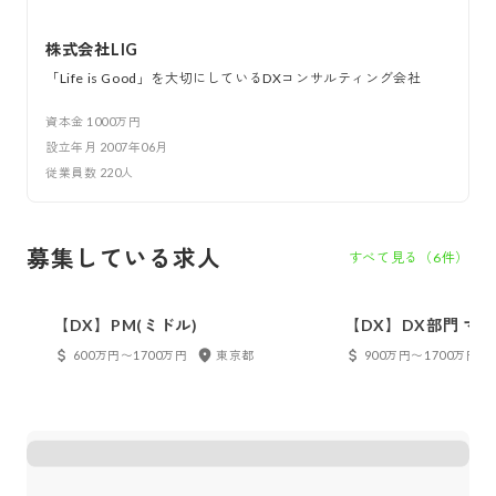
株式会社LIG
「Life is Good」を大切にしているDXコンサルティング会社
資本金
1000万円
設立年月
2007年06月
従業員数
220
人
募集している求人
すべて見る（
6
件）
【DX】PM(ミドル)
【DX】DX部門 マ
600万円〜1700万円
東京都
900万円〜1700万円