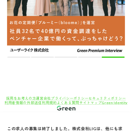
採用をお考えの方
運営会社
プライバシーポリシー
セキュリティポリシー
利用者情報の外部送信
利用規約
よくある質問
サイトマップ
Green Identity
Copyright© Atrae, Inc. All Right Reserved.
転職サイトGreen
エンジニア・技術職（システム/ネットワーク）の求人
この求人の募集は終了しました。
株式会社LIG
は、他にも求