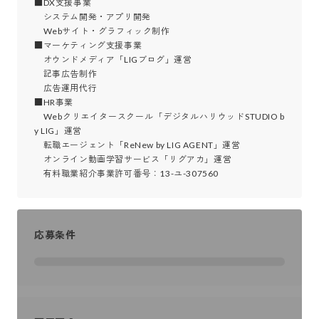
■DX支援事業

　システム開発・アプリ開発

　Webサイト・グラフィック制作

■マーケティング支援事業

　オウンドメディア「LIGブログ」運営

　記事広告制作

　広告運用代行

■HR事業

　Webクリエイタースクール「デジタルハリウッドSTUDIO b
y LIG」運営

　転職エージェント「ReNew by LIG AGENT」運営

　オンライン動画学習サービス「リグアカ」運営

　有料職業紹介事業許可番号：13-ユ-307560
応募条件