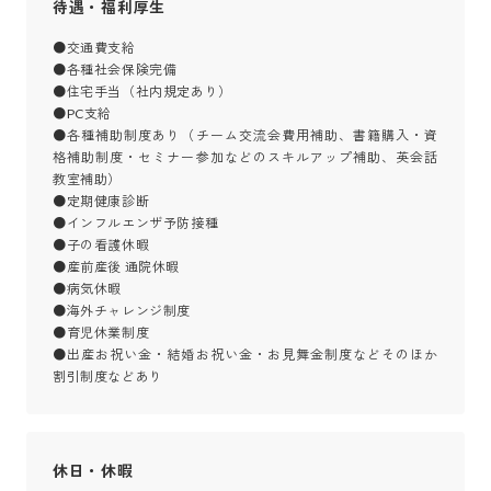
待遇・福利厚生
●交通費支給

●各種社会保険完備

●住宅手当（社内規定あり）

●PC支給

●各種補助制度あり（チーム交流会費用補助、書籍購入・資
格補助制度・セミナー参加などのスキルアップ補助、英会話
教室補助）

●定期健康診断

●インフルエンザ予防接種

●子の看護休暇

●産前産後 通院休暇

●病気休暇

●海外チャレンジ制度

●育児休業制度

●出産お祝い金・結婚お祝い金・お見舞金制度などそのほか
割引制度などあり
休日・休暇