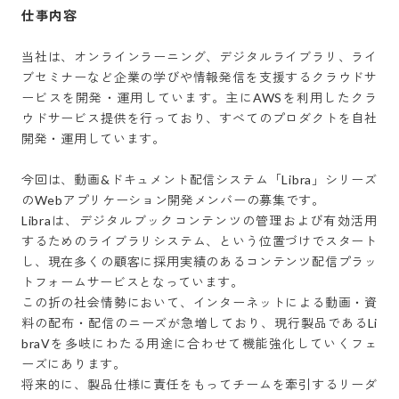
仕事内容
当社は、オンラインラーニング、デジタルライブラリ、ライ
ブセミナーなど企業の学びや情報発信を支援するクラウドサ
ービスを開発・運用しています。主にAWSを利用したクラ
ウドサービス提供を行っており、すべてのプロダクトを自社
開発・運用しています。

今回は、動画&ドキュメント配信システム「Libra」シリーズ
のWebアプリケーション開発メンバーの募集です。

Libraは、デジタルブックコンテンツの管理および有効活用
するためのライブラリシステム、という位置づけでスタート
し、現在多くの顧客に採用実績のあるコンテンツ配信プラッ
トフォームサービスとなっています。

この折の社会情勢において、インターネットによる動画・資
料の配布・配信のニーズが急増しており、現行製品であるLi
braVを多岐にわたる用途に合わせて機能強化していくフェ
ーズにあります。

将来的に、製品仕様に責任をもってチームを牽引するリーダ