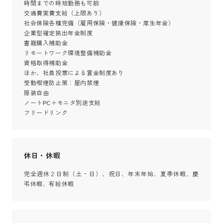
時間までの時短勤務も可能

交通費実費支給（上限あり）

社会保険各種完備（雇用保険・健康保険・厚生年金）

企業型確定拠出年金制度

書籍購入補助金

リモートワーク環境整備補助金

資格取得補助金

ほか、社員投票による賞金制度あり

受動喫煙防止策：屋内禁煙

服装自由

ノートPC＋モニタ別途支給

フリードリンク
休日・休暇
完全週休２日制（土・日）、祝日、年末年始、夏季休暇、慶
弔休暇、有給休暇