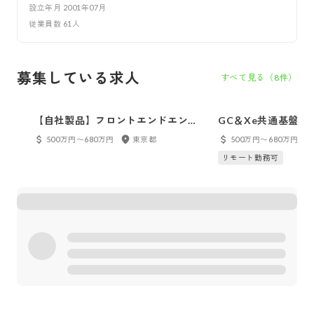
設立年月
2001年07月
従業員数
61
人
募集している求人
すべて見る（
8
件）
【自社製品】フロントエンドエンジ
GC＆Xe共通基盤
ニア／平均残業時間 7時間／⽉
500万円〜680万円
東京都
500万円〜680万円
リモート勤務可