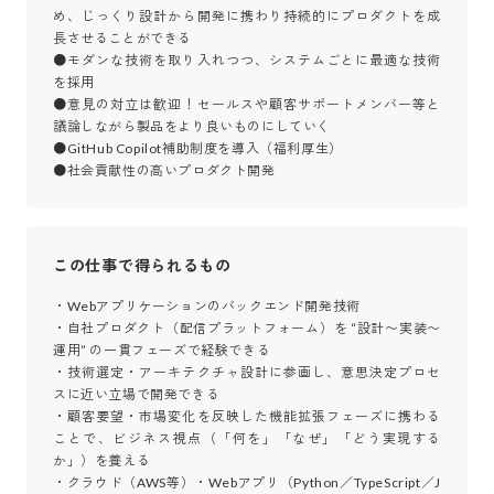
め、じっくり設計から開発に携わり持続的にプロダクトを成
長させることができる

●モダンな技術を取り入れつつ、システムごとに最適な技術
を採用

●意見の対立は歓迎！セールスや顧客サポートメンバー等と
議論しながら製品をより良いものにしていく

●GitHub Copilot補助制度を導入（福利厚生）

●社会貢献性の高いプロダクト開発
この仕事で得られるもの
・Webアプリケーションのバックエンド開発技術

・自社プロダクト（配信プラットフォーム）を “設計〜実装〜
運用” の一貫フェーズで経験できる

・技術選定・アーキテクチャ設計に参画し、意思決定プロセ
スに近い立場で開発できる

・顧客要望・市場変化を反映した機能拡張フェーズに携わる
ことで、ビジネス視点（「何を」「なぜ」「どう実現する
か」）を養える

・クラウド（AWS等）・Webアプリ（Python／TypeScript／J