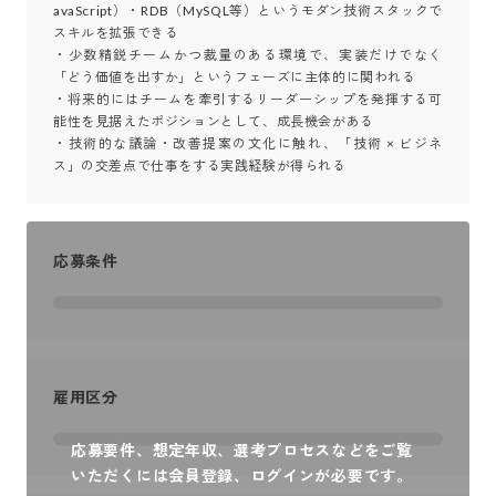
avaScript）・RDB（MySQL等）というモダン技術スタックで
スキルを拡張できる

・少数精鋭チームかつ裁量のある環境で、実装だけでなく
「どう価値を出すか」というフェーズに主体的に関われる

・将来的にはチームを牽引するリーダーシップを発揮する可
能性を見据えたポジションとして、成長機会がある

・技術的な議論・改善提案の文化に触れ、「技術 × ビジネ
ス」の交差点で仕事をする実践経験が得られる
応募条件
雇用区分
応募要件、想定年収、選考プロセスなどをご覧
いただくには会員登録、ログインが必要です。