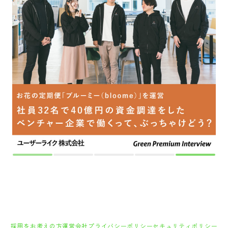
採用をお考えの方
運営会社
プライバシーポリシー
セキュリティポリシー
利用者情報の外部送信
利用規約
よくある質問
サイトマップ
Green Identity
Copyright© Atrae, Inc. All Right Reserved.
転職サイトGreen
エンジニア・技術職（システム/ネットワーク）の求人
学びを変える！自社サービスを一緒に育てるバックエンドエンジニア募集！◇動画&ドキ
ュメント配信システム「Libra」シリーズ◇リモート可◇残業平均月7時間