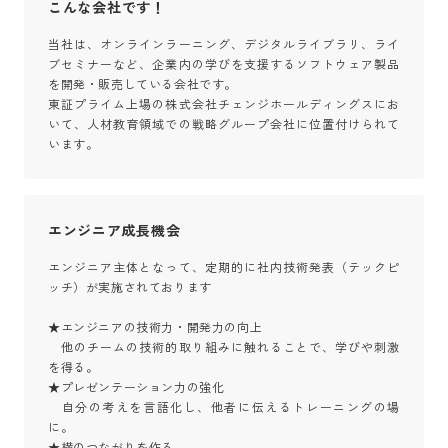
こんな会社です！
当社は、オンラインラーニング、デジタルライブラリ、ライ
ブセミナーなど、企業内の学びを支援するソフトウェア製品
を開発・販売している会社です。

東証プライム上場の株式会社チェンジホールディングスにお
いて、人材教育領域での戦略グループ会社に位置付けられて
います。
エンジニア成長機会
エンジニア主体となって、定期的に社内技術発表（テックピ
ッチ）が実施されております

★エンジニアの技術力・開発力の向上

　他のチームの技術的取り組みに触れることで、学びや刺激
を得る。

★プレゼンテーション力の強化

　自分の考えを言語化し、他者に伝えるトレーニングの場
に。

★横のつながりを作る
