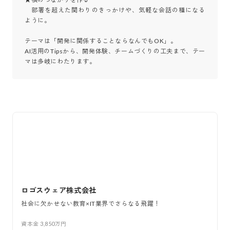
　部署を超えた関わりのきっかけや、気軽な会話の種になる
ように。

テーマは「開発に関係することならなんでもOK」。

AI活用のTipsから、開発体験、チームづくりの工夫まで、テー
マは多岐にわたります。
ロゴスウェア株式会社
社会に欠かせない教育×IT業界でさらなる飛躍！
資本金
3,850万円