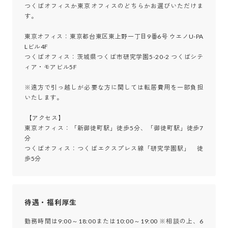
つくばオフィスか東京オフィスのどちらかお選びいただけま
す。

東京オフィス：東京都台東区東上野一丁目9番6号 ウエノU-PA
Lビル4F

つくばオフィス：茨城県つくば市研究学園5-20-2 つくばシテ
ィア・モアビル5F

※遠方で引っ越しが必要な方に関しては転居費用を一部負担
いたします。　

 【アクセス】

東京オフィス：「新御徒町駅」徒歩5分、「御徒町駅」徒歩7
分

つくばオフィス：つくばエクスプレス線「研究学園駅」　徒
歩5分
待遇・福利厚生
勤務時間は9:00～18:00または10:00～19:00 ※相談の上、6