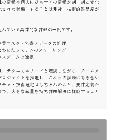
社の情報や個人にひも付くの情報が刻一刻と変化
化された状態にすることは非常に技術的難易度が
んでいる具体的な課題の一例です。

業マスタ・名寄せデータの処理

わせたシステムのスケーリング

データの連携

は、テクニカルリードと連携しながら、チームメ
プロジェクトを推進し、これらの課題に向き合い
クチャ・技術選定はもちろんのこと、要件定義か
まで、大きな裁量を持ち課題解決に挑戦すること