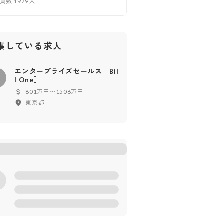
業員数
1979
人
集している求人
エンタープライズセールス［Bil
エ
l One］
801万円〜1506万円
東京都