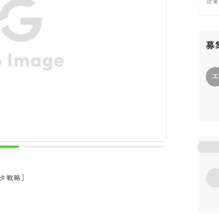
従
募
ータ戦略］