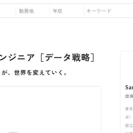
勤務地
年収
エンジニア［データ戦略］
、が、世界を変えていく。
S
出
資
点）
設