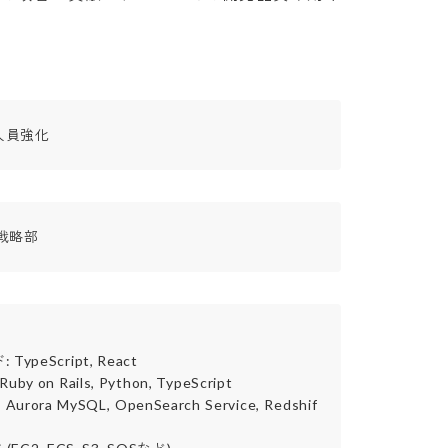
人員強化
戦略部
peScript, React

on Rails, Python, TypeScript

ra MySQL, OpenSearch Service, Redshif