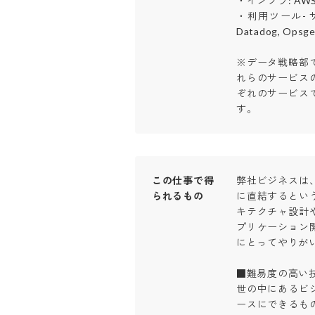
・インフラ: AWS (E
・利用ツール- サービス:
Datadog, Opsgeni
※データ戦略部
れらのサービス
ぞれのサービス
す。
この仕事で得
弊社ビジネスは
られるもの
に直結するとい
キテクチャ設計
プリケーション
にとってやりがい
■難易度の高い技
世の中にあるビ
ースにできるも