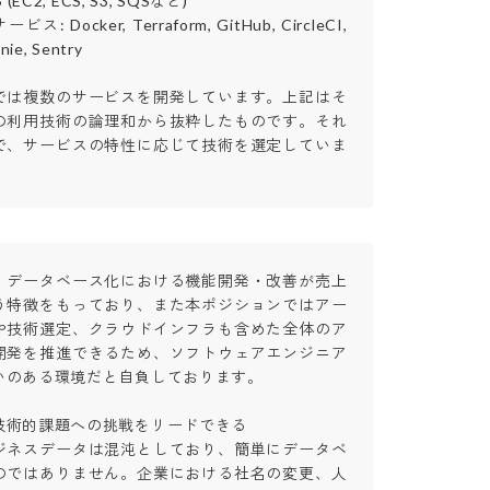
C2, ECS, S3, SQSなど)

 Docker, Terraform, GitHub, CircleCI, 
e, Sentry

では複数のサービスを開発しています。上記はそ
の利用技術の論理和から抜粋したものです。それ
で、サービスの特性に応じて技術を選定していま
、データベース化における機能開発・改善が売上
う特徴をもっており、また本ポジションではアー
や技術選定、クラウドインフラも含めた全体のア
開発を推進できるため、ソフトウェアエンジニア
のある環境だと自負しております。

術的課題への挑戦をリードできる

ジネスデータは混沌としており、簡単にデータベ
のではありません。企業における社名の変更、人