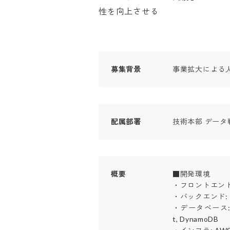
性を向上させる
募集背景
事業拡大による
配属部署
技術本部 データ
概要
■開発環境

・フロントエンド: Ty
・バックエンド: Ruby 
・データベース: Auro
t, DynamoDB
