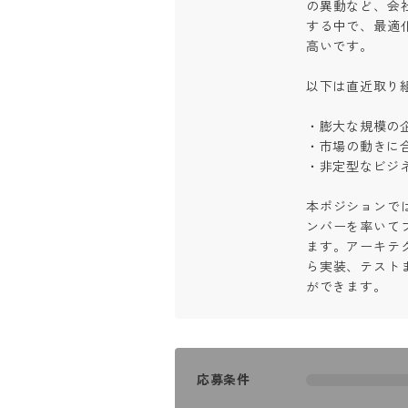
の異動など、会
する中で、最適
高いです。

以下は直近取り組
・膨大な規模の企
・市場の動きに合
・非定型なビジネス
本ポジションで
ンバーを率いて
ます。アーキテ
ら実装、テスト
ができます。
応募条件