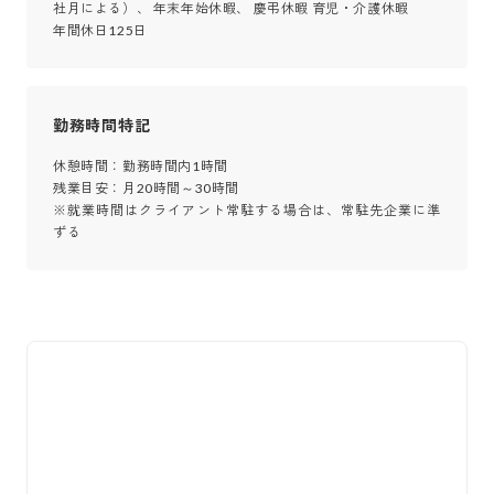
社月による）、 年末年始休暇、 慶弔休暇 育児・介護休暇

年間休日125日
勤務時間特記
休憩時間：勤務時間内1時間

残業目安：月20時間～30時間

※就業時間はクライアント常駐する場合は、常駐先企業に準
ずる