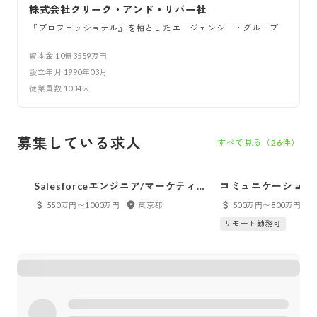
株式会社クリーク・アンド・リバー社
『プロフェッショナル』を軸としたエージェンシー・グループ
資本金
10億3559万円
設立年月
1990年03月
従業員数
1034
人
募集している求人
すべて見る（
26
件）
Salesforceエンジニア/マーケティン
コミュニケーションプ
グ領域/BXG
550万円〜1000万円
東京都
500万円〜800万円
リモート勤務可