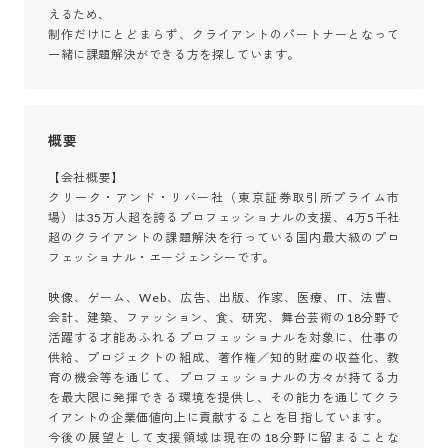
えるため、

制作だけにとどまらず、クライアントのパートナーとなって
一緒に課題解決ができる方を探しています。
概要
【会社概要】

クリーク・アンド・リバー社（東京証券取引所プライム市
場）は35万人超を誇るプロフェッショナルの支援、4万5千社
超のクライアントの課題解決を行っている国内最大級のプロ
フェッショナル・エージェンシーです。

映像、ゲーム、Web、広告、出版、作家、医療、IT、法曹、
会計、建築、ファッション、食、研究、舞台芸術の18分野で
活躍する才能あふれるプロフェッショナルを対象に、仕事の
供給、プロジェクトの組成、著作権／知的財産の収益化、教
育の機会等を通じて、プロフェッショナルの方々が持てる力
を最大限に発揮できる環境を提供し、その能力を通じてクラ
イアントの企業価値向上に貢献することを目指しています。

今後の展望として支援領域は現在の18分野に留まることな