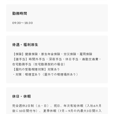
勤務時間
09:30〜18:30
待遇・福利厚生
【保険】健康保険・厚生年金保険・労災保険・雇用保険

【諸手当】時間外手当・深夜手当・休日手当・通勤交通費・
在宅勤務手当（在宅勤務契約の場合）

【屋内の受動喫煙対策】対策あり

・対策：喫煙室あり（屋外での喫煙場所あり）
休日・休暇
完全週休2日制（土・日）、祝日、年次有給休暇（入社6カ月
後に10日間付与）、 夏季休暇（7月～9月の内最大3日間※入