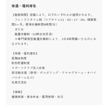
待遇・福利厚生
【勤務時間】役職により、以下のいずれかが適用されます。

　フレックスタイム制（コアタイム11：00～17：00。精算期
間3ヶ月。標準労働時間8時間/日）

　または

　裁量労働制（10時出社目安）

　※専門業務型裁量労働制により、1日8時間働いたものとみ
なされます。

【待遇・福利厚生】

退職金制度

財形貯蓄制度

スポーツクラブ法人会員

部活動支援（野球・ボルダリング・アナログゲーム・サバイ
バルゲームなど)

社員交流会

【保険】

健康保険・厚生年金・雇用保険・労災