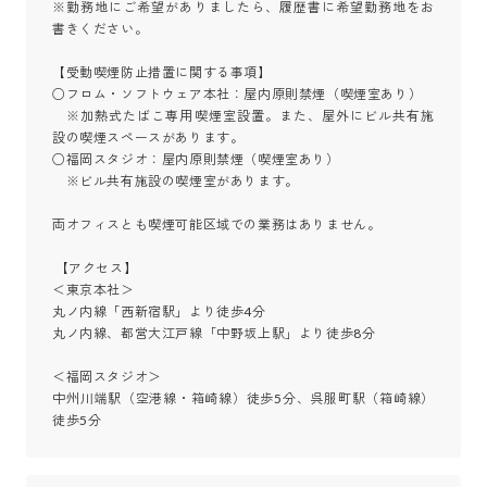
※勤務地にご希望がありましたら、履歴書に希望勤務地をお
書きください。

【受動喫煙防止措置に関する事項】

○フロム・ソフトウェア本社：屋内原則禁煙（喫煙室あり）

　※加熱式たばこ専用喫煙室設置。また、屋外にビル共有施
設の喫煙スペースがあります。

○福岡スタジオ：屋内原則禁煙（喫煙室あり）

　※ビル共有施設の喫煙室があります。

両オフィスとも喫煙可能区域での業務はありません。

 【アクセス】

＜東京本社＞

丸ノ内線「西新宿駅」より徒歩4分

丸ノ内線、都営大江戸線「中野坂上駅」より徒歩8分

＜福岡スタジオ＞

中州川端駅（空港線・箱崎線）徒歩5分、呉服町駅（箱崎線）
徒歩5分