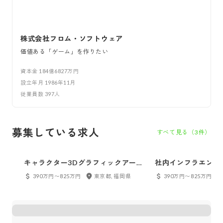
株式会社フロム・ソフトウェア
価値ある「ゲーム」を作りたい
資本金
184億6827万円
設立年月
1986年11月
従業員数
397
人
募集している求人
すべて見る（
3
件）
キャラクター3Dグラフィックアーテ
社内インフラエンジ
ィスト（経験者）
390万円〜825万円
東京都, 福岡県
390万円〜825万円