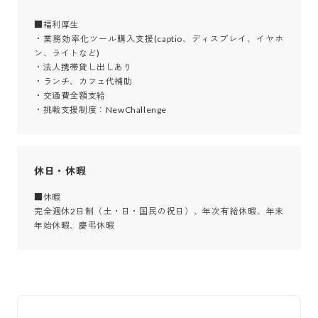
■福利厚生

・業務効率化ツール購入支援(captio、ディスプレイ、イヤホ
ン、ライトなど)

・法人携帯貸し出しあり

・ランチ、カフェ代補助

・交通費全額支給

・挑戦支援制度：NewChallenge
休日・休暇
■休暇

完全週休2日制（土・日・国民の祝日）、年次有給休暇、年末
年始休暇、慶弔休暇