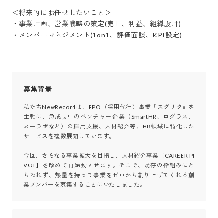
＜将来的にお任せしたいこと＞

・事業計画、営業戦略の策定(売上、利益、組織設計)

・メンバーマネジメント(1on1、評価面談、KPI設定)
募集背景
私たちNewRecordは、RPO（採用代行）事業『スグリク』を
主軸に、急成長中のベンチャー企業（SmartHR、ログラス、
ヌーラボなど）の採用支援、人材紹介等、HR領域に特化した
サービスを複数展開しています。

今回、さらなる事業拡大を目指し、人材紹介事業【CAREER PI
VOT】を改めて再始動させます。そこで、既存の枠組みにと
らわれず、熱量を持って事業をゼロから創り上げてくれる創
業メンバーを募集することにいたしました。