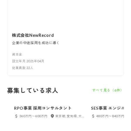
株式会社NewRecord
企業の中途採用を成功に導く
資本金
設立年月
2021年04月
従業員数
22
人
募集している求人
すべて見る（
6
件）
RPO事業 採用コンサルタント
SES事業 エンジニア
360万円〜600万円
東京都, 愛知県, 大阪府, フルリモート
480万円〜840万円