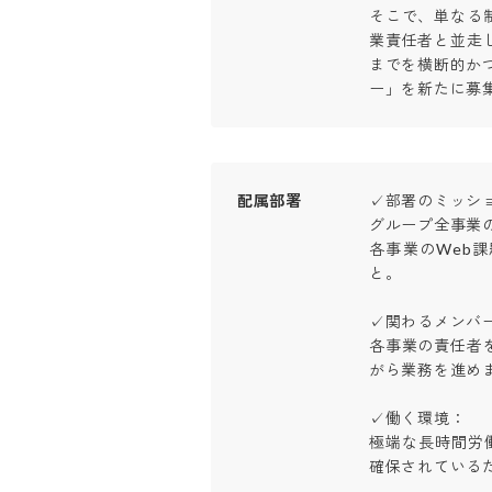
そこで、単なる
業責任者と並走
までを横断的か
ー」を新たに募
配属部署
✓部署のミッション
グループ全事業
各事業のWeb
と。

✓関わるメンバー：
各事業の責任者
がら業務を進めます
✓働く環境：

極端な長時間労
確保されている