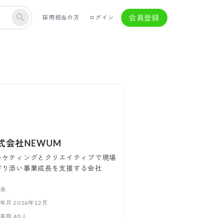
会員登録
採用担当の方
ログイン
式会社NEWUM
ーケティングとクリエイティブで現場
寄り添い事業成長を支援する会社
金
立年月
2016年12月
業員数
40
人