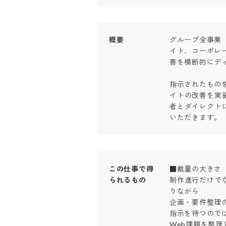
概要
グループ全事業
イト、コーポレ
善を横断的にディ
指示されたもの
イトの改善を実
者とダイレクト
いただきます。
この仕事で得
■裁量の大きさ

られるもの
制作進行だけで
りながら

企画・要件整理の
指示を待つのではな
Web課題を整