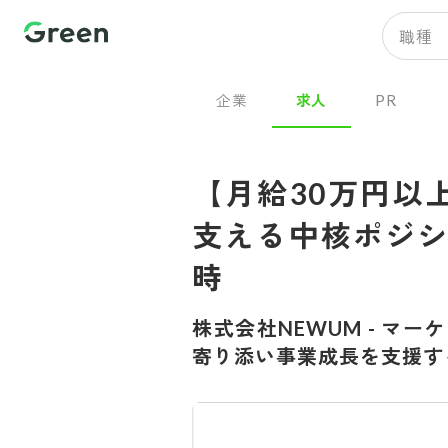
職種
企業
求人
PR
【月給30万円以
支える中核ポジシ
時
株式会社NEWUM
-
マーケ
寄り添い事業成長を支援す