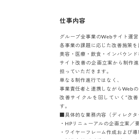
仕事内容
グループ全事業のWebサイト運営
各事業の課題に応じた改善施策を設
美容・医療・飲食・インバウンドな
サイト改善の企画立案から制作
担っていただきます。

単なる制作進行ではなく、

事業責任者と連携しながらWebの課
改善サイクルを回していく“改
す。

■具体的な業務内容（ディレクター
・HPリニューアルの企画立案／要件
・ワイヤーフレーム作成および導線