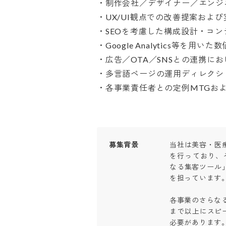
・制作会社／デザイナー／エンジニ
・UX/UI観点での改善提案および
・SEOを考慮した構成設計・コンテ
・Google Analytics等を用い
・広告／OTA／SNSとの連携におけ
・多言語ページの運用ディレクション
・各事業責任者との定例MTGお
募集背景
当社は美容・医
を行っており、
なる集客ツール
を担っています。

各事業のさらな
まで以上にスピ
必要があります。