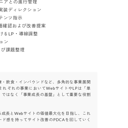
アとの進行管理

実装ディレクション

ンツ指示

た数値確認および改善提案

るLP・導線調整



よび課題整理
療・飲食・インバウンドなど、多角的な事業展開
それぞれの事業においてWebサイトやLPは「単
」ではなく「事業成長の基盤」として重要な役割

る成長とWebサイトの価値最大化を目指し、これ
ード感を持ってサイト改善のPDCAを回していく

