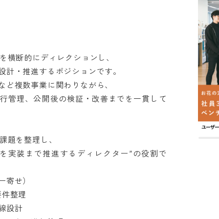
を横断的にディレクションし、

計・推進するポジションです。

ど複数事業に関わりながら、

進行管理、公開後の検証・改善までを一貫して
題を整理し、

善を実装まで推進するディレクター”の役割で
寄せ）

整理

設計
