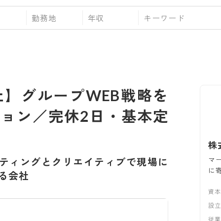
勤務地
年収
上】グループWEB戦略を
ョン／完休2日・基本定
株
マ
ティングとクリエイティブで現場に
に
る会社
資本
設
従