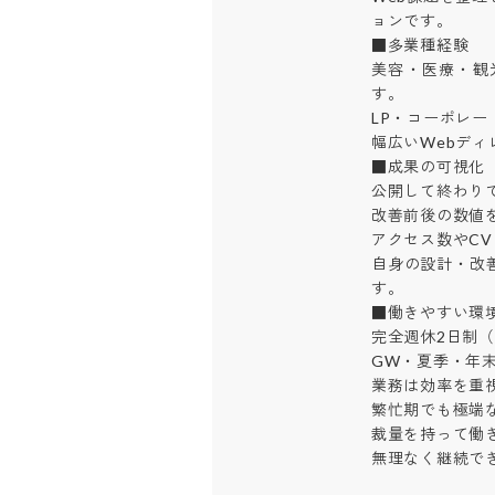
ョンです。

■多業種経験

美容・医療・観
す。

LP・コーポレー
幅広いWebディ
■成果の可視化

公開して終わりで
改善前後の数値を
アクセス数やCVの
自身の設計・改
す。

■働きやすい環境
完全週休2日制（
GW・夏季・年末
業務は効率を重視
繁忙期でも極端な
裁量を持って働き
無理なく継続で