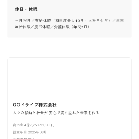
休日・休暇
土日祝日／有給休暇（初年度最大10日・入社日付与）／年末
年始休暇／慶弔休暇／介護休暇（年間5日）
GOドライブ株式会社
人々の移動と社会が 安心で満ち溢れた未来を作る
資本金
4億7,253万1,500円
設立年月
2025年08月