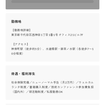
勤務地
【勤務地詳細】

東京都千代田区西神田1丁目1番1号 オフィス21ビル7F

 【アクセス】

神保町駅（徒歩約5分）、水道橋駅・御茶ノ水駅（各徒歩7〜1
0分程度）
待遇・福利厚生
社会保険完備／ニューノーマル手当（月2万円）／ウェルカム
ランチ制度／書籍購入制度／技術カンファレンス参加費負担
（国内外）／部活動制度／私服勤務OK