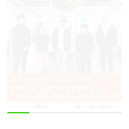
採用をお考えの方
運営会社
プライバシーポリシー
セキュリティポリシー
利用者情報の外部送信
利用規約
よくある質問
サイトマップ
Green Identity
Copyright© Atrae, Inc. All Right Reserved.
転職サイトGreen
エンジニア・技術職（システム/ネットワーク）の求人
【《フルリモート/全国》Ruby on Railsエンジニア】AI×Webサービス／上流から挑戦／
驚異の離職率1%【女性最年少IPO準備中の急成長AIテックベンチャー】