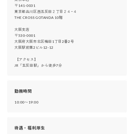
〒141-0031

東京都品川区西五反田２丁目２４−４

THE CROSS GOTANDA 10階

大阪支店

〒530-0001

大阪府大阪市北区梅田1丁目2番2号

大阪駅前第2ビル12-12

 【アクセス】

JR「五反田駅」から徒歩7分
勤務時間
10:00〜19:00
待遇・福利厚生