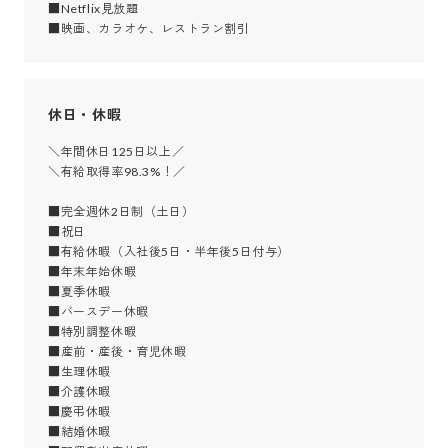
■Netflix見放題

■映画、カラオケ、レストラン割引
休日・休暇
＼年間休日125日以上／

＼有給取得率98.3%！／

■完全週休2日制（土日）

■祝日

■有給休暇（入社後5日・半年後5日付与）

■年末年始休暇

■夏季休暇

■バースデー休暇

■特別調整休暇

■産前・産後・育児休暇

■生理休暇

■介護休暇

■慶弔休暇

■結婚休暇
