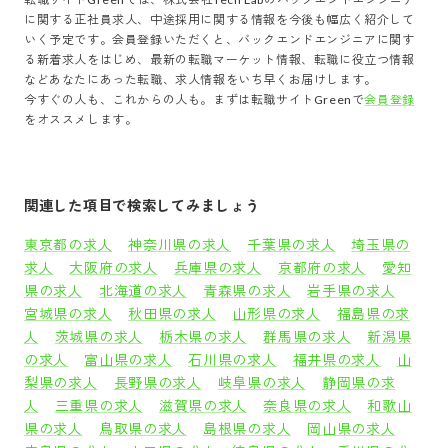
に関する正社員求人、中途採用に関する情報を今後も幅広く紹介して
いく予定です。会員登録いただくと、
バックエンドエンジニア
に関す
る新着求人をはじめ、最新の転職マーケット情報、転職に役立つ情報
などあなたにあった転職、求人情報をいち早くお届けします。
今すぐの人も、これからの人も。まずは転職サイトGreenで
会員登録
をオススメします。
関連した項目で検索してみましょう
東京都の求人
神奈川県の求人
千葉県の求人
埼玉県の
求人
大阪府の求人
兵庫県の求人
京都府の求人
愛知
県の求人
北海道の求人
青森県の求人
岩手県の求人
宮城県の求人
秋田県の求人
山形県の求人
福島県の求
人
茨城県の求人
栃木県の求人
群馬県の求人
新潟県
の求人
富山県の求人
石川県の求人
福井県の求人
山
梨県の求人
長野県の求人
岐阜県の求人
静岡県の求
人
三重県の求人
滋賀県の求人
奈良県の求人
和歌山
県の求人
鳥取県の求人
島根県の求人
岡山県の求人