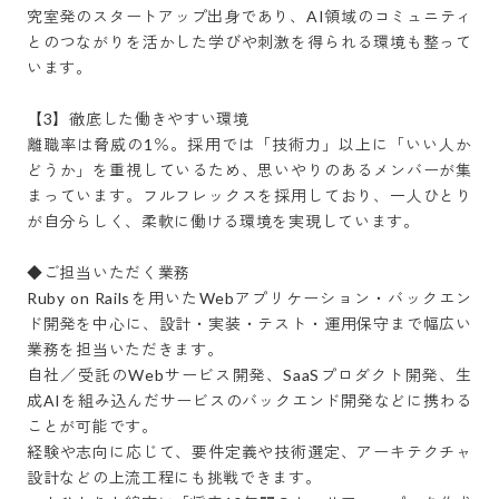
究室発のスタートアップ出身であり、AI領域のコミュニティ
とのつながりを活かした学びや刺激を得られる環境も整って
います。

【3】徹底した働きやすい環境

離職率は脅威の1％。採用では「技術力」以上に「いい人か
どうか」を重視しているため、思いやりのあるメンバーが集
まっています。フルフレックスを採用しており、一人ひとり
が自分らしく、柔軟に働ける環境を実現しています。

◆ご担当いただく業務

Ruby on Railsを用いたWebアプリケーション・バックエン
ド開発を中心に、設計・実装・テスト・運用保守まで幅広い
業務を担当いただきます。

自社／受託のWebサービス開発、SaaSプロダクト開発、生
成AIを組み込んだサービスのバックエンド開発などに携わる
ことが可能です。

経験や志向に応じて、要件定義や技術選定、アーキテクチャ
設計などの上流工程にも挑戦できます。
