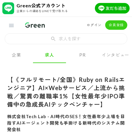
Green公式アカウント
企業からの連絡をLINEで受け取れる
ログイン
会員登録
求人を探す
企業
求人
PR
インタビュー
【《フルリモート/全国》Ruby on Railsエ
ンジニア】AI×Webサービス／上流から挑
戦／驚異の離職率1%【女性最年少IPO準
備中の急成長AIテックベンチャー】
株式会社Tech Lab
-
AI時代のSES！女性最年少上場を目
指すAIエージェント開発も手掛ける新時代のシステム開
発会社