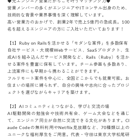
◆元エンジニア営業だからこそ叶うマッチング力◆

営業メンバーの多くがエンジニアやITコンサル出身のため、
技術的な背景や業界事情を深く理解しています。

高い営業力のおかげで、創業2年で売上5億円の急成長。100
名を超えるエンジニアの方にご入社いただいております！

【1】Ruby on Railsを活かせる「モダンな案件」を多数保有

自社サービス・大規模Webサービス、SaaSプロダクト、生
成AIを組み込んだサービス開発など、Rails（Ruby）を活か
せる案件を豊富に保有しています。チーム参画も多数あり、
上流案件にも早期から携わることができます。

フルリモート案件を中心に、全国どこからでも就業可能。お
住まいの場所に縛られず、自分の興味や志向に合ったプロジ
ェクトを選びながらキャリアを築けます。

【2】AIコミュニティとつながる、学びと交流の場

AI駆動開発の勉強会や技術共有会、ゲーム大会などを通じ
て、エンジニア同士が自然に交流できる文化があります。Cl
aude Codeの無料利用やNetflix見放題など、70種類以上の
ユニークな福利厚生をご用意。代表・守田は東京大学松尾研