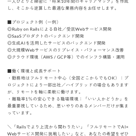
一人ひとりと綿密に「将来10年間のキャリアマップ」を作成
し、そこから逆算した最適な業務内容をお任せします。

■プロジェクト例（一例）

◎Ruby on Railsによる自社／受託Webサービス開発

◎SaaSプロダクトのバックエンド開発

◎生成AIを活用したサービスのバックエンド開発

◎大規模Webサービスのリプレイス・パフォーマンス改善

◎クラウド環境（AWS / GCP等）でのインフラ構築・運用

■働く環境と成長サポート

・勤務地はフルリモート中心（全国どこからでもOK）：プ
ロジェクトにより一部出社／ハイブリッドの場合もあります
が、リモートを軸に柔軟に働けます。

・離職率1％の安心できる職場環境：「いい人かどうか」を
最重要視しているため、思いやりのあるメンバーだけが集ま
っています。

＼「Railsでより上流から関わりたい」「フルリモートでAI×
Webサービス開発に挑戦したい」など、あなたの希望をぜひ