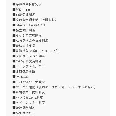
■各種社会保険完備

■昇給年1回

■前給保証制度

■交通費全額支給（上限なし）

■副業OK（申請不要）

■独立支援制度

■キャリア支援制度

■社内勉強会の支援制度

■資格取得支援

■書籍購入費補助（5,000円/月）

■有料版ChatGPT無料

■外部研修費用補助

■リファラル採用手当

■定期健康診断

■社内表彰

■社内交流会・勉強会

■サークル活動（漫画部、サウナ部、フットサル部など）

■新規事業・提案制度

■いつでも1on1制度

■ベビーシッター制度

■時短勤務制度

■私服勤務OK
