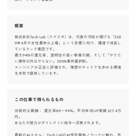
概要
株式会社Tech Lab（テクラボ）は、代表の守田が掲げる「202
9年4月の女性最年少上場」という目標に向け、爆速で成長し
ているテック集団です。

最大94%の還元率、透明性の高い単価公開、そして「やりた
い案件以外はやらない」100%案件選択制。

エンジニアが正当に評価され、理想のキャリアを歩める環境
を本気で提供しています。
この仕事で得られるもの
圧倒的な報酬： 還元率80〜94%。平均年収UP実績127.4万
円。

あなたの努力がダイレクトに給与へ反映されます。

最新のAIスキル： Tech LabのAI受託開発ノウハウに触れ、市