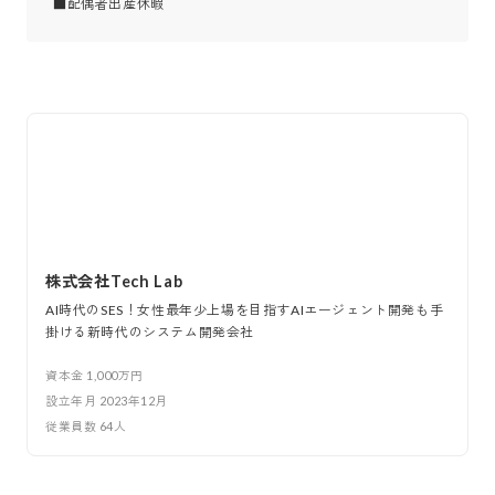
■配偶者出産休暇
株式会社Tech Lab
AI時代のSES！女性最年少上場を目指すAIエージェント開発も手
掛ける新時代のシステム開発会社
資本金
1,000万円
設立年月
2023年12月
従業員数
64
人