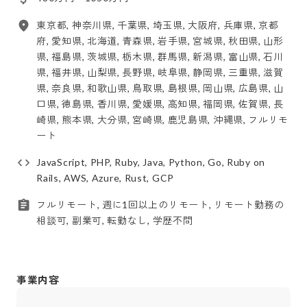
東京都, 神奈川県, 千葉県, 埼玉県, 大阪府, 兵庫県, 京都
府, 愛知県, 北海道, 青森県, 岩手県, 宮城県, 秋田県, 山形
県, 福島県, 茨城県, 栃木県, 群馬県, 新潟県, 富山県, 石川
県, 福井県, 山梨県, 長野県, 岐阜県, 静岡県, 三重県, 滋賀
県, 奈良県, 和歌山県, 鳥取県, 島根県, 岡山県, 広島県, 山
口県, 徳島県, 香川県, 愛媛県, 高知県, 福岡県, 佐賀県, 長
崎県, 熊本県, 大分県, 宮崎県, 鹿児島県, 沖縄県, フルリモ
ート
JavaScript, PHP, Ruby, Java, Python, Go, Ruby on
Rails, AWS, Azure, Rust, GCP
フルリモート, 週に1回以上のリモート, リモート勤務の
相談可, 副業可, 転勤なし, 学歴不問
事業内容