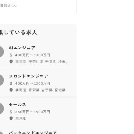
業員数
64
人
集している求人
AIエンジニア
400万円〜1300万円
東京都, 神奈川県, 千葉県, 埼玉県, 大阪府, 兵庫県, 京都府, フルリモート
フロントエンジニア
フ
400万円〜1300万円
北海道, 青森県, 岩手県, 宮城県, 秋田県, 山形県, 福島県, 東京都, 神奈川県, 千葉県, 埼玉県, 茨城県, 栃木県, 群馬県, 新潟県, 富山県, 石川県, 福井県, 山梨県, 長野県, 愛知県, 岐阜県, 静岡県, 三重県, 大阪府, 兵庫県, 京都府, 滋賀県, 奈良県, 和歌山県, 鳥取県, 島根県, 岡山県, 広島県, 山口県, 徳島県, 香川県, 愛媛県, 高知県, 福岡県, 佐賀県, 長崎県, 熊本県, 大分県, 宮崎県, 鹿児島県, 沖縄県, フルリモート
セールス
セ
360万円〜1500万円
東京都
バックエンドエンジニア