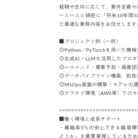
経験や志向に応じて、要件定義や技
一人一人と綿密に「将来10年間
た最適な業務内容をお任せします。

■プロジェクト例（一例）

◎Python／PyTorchを用いた
◎生成AI・LLMを活用したプロダ
◎レコメンド・需要予測・画像認識
◎データパイプライン構築、前処理
◎MLOps基盤の構築・モデルの運用
◎クラウド環境（AWS等）でのモデ
===========================
■働く環境と成長サポート

・離職率1％の安心できる職場環
どうか」を最重要視しているため