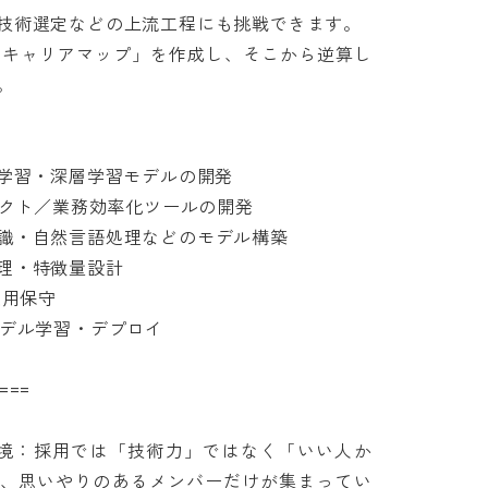
術選定などの上流工程にも挑戦できます。

のキャリアマップ」を作成し、そこから逆算し

機械学習・深層学習モデルの開発

クト／業務効率化ツールの開発

・自然言語処理などのモデル構築

・特徴量設計

保守

ル学習・デプロイ

==

境：採用では「技術力」ではなく「いい人か
、思いやりのあるメンバーだけが集まってい