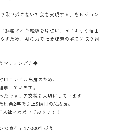
とり取り残さない社会を実現する」をビジョン
に解雇された経験を原点に、同じような理由
らすため、AIの力で社会課題の解決に取り組
マッチング力◆

￣￣￣￣￣￣￣￣

ITコンサル出身のため、

解しています。

たキャリア支援を大切にしています！

創業2年で売上5億円の急成長。

入社いただいております！

な案件」17,000件越え
