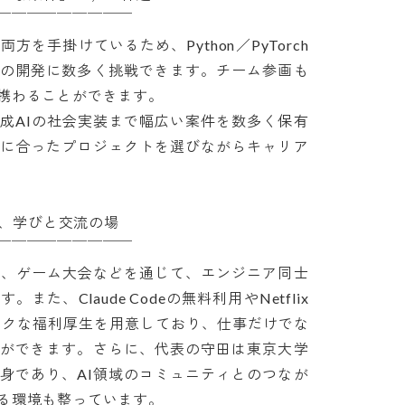
￣￣￣￣￣￣￣￣

を手掛けているため、Python／PyTorch
の開発に数多く挑戦できます。チーム参画も
わることができます。

成AIの社会実装まで幅広い案件を数多く保有
に合ったプロジェクトを選びながらキャリア
、学びと交流の場

￣￣￣￣￣￣￣￣

会、ゲーム大会などを通じて、エンジニア同士
た、Claude Codeの無料利用やNetflix
ークな福利厚生を用意しており、仕事だけでな
ができます。さらに、代表の守田は東京大学
身であり、AI領域のコミュニティとのつなが
環境も整っています。
