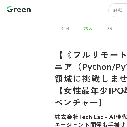
職種
企業
求人
PR
【《フルリモート
ニア（Python/P
領域に挑戦しませ
【女性最年少IPO
ベンチャー】
株式会社Tech Lab
-
AI時
エージェント開発も手掛け