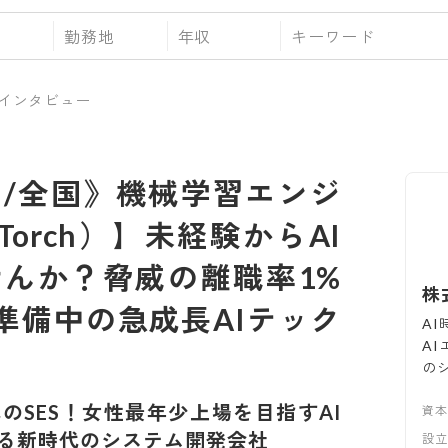
勤務地
年収
インタビュー
/全国》機械学習エンジ
yTorch）】未経験からAI
んか？脅威の離職率1%
株式
準備中の急成長AIテック
A
A
の
代のSES！女性最年少上場を目指すAI
資
る新時代のシステム開発会社
設