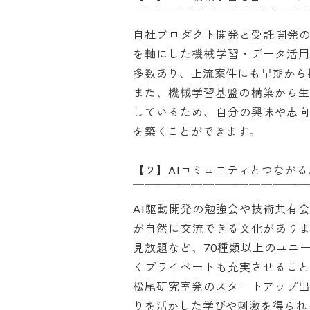
￣￣￣￣￣￣￣￣￣￣￣￣￣￣￣￣
自社プロダクト開発と受託開発の両方
を軸にした機械学習・データ活用
多数あり、上流案件にも早期から携
また、機械学習基盤の構築から生
しているため、自分の興味や志向
を築くことができます。

【 2 】AIコミュニティとつながる
￣￣￣￣￣￣￣￣￣￣￣￣￣￣￣￣
AI駆動開発の勉強会や技術共有
が自然に交流できる文化があります。ま
見放題など、70種類以上のユニ
くプライベートも充実させること
松尾研究室発のスタートアップ出
りを活かした学びや刺激を得られる