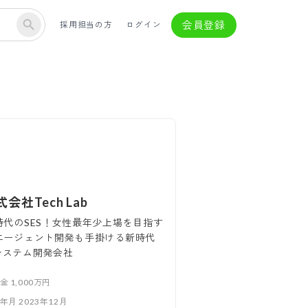
会員登録
採用担当の方
ログイン
会社Tech Lab
I時代のSES！女性最年少上場を目指す
Iエージェント開発も手掛ける新時代
システム開発会社
本金
1,000万円
立年月
2023年12月