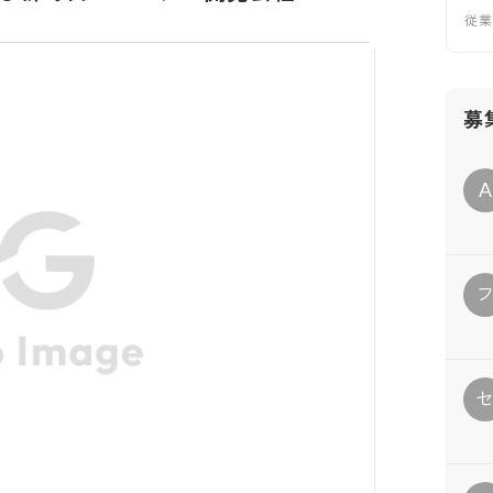
従
募
A