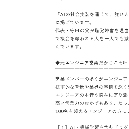
「AIの社会実装を通じて、誰ひ
に掲げています。

代表・守田の父が聴覚障害を理由
で機会を奪われる人を一人でも減
んでいます。

◆元エンジニア営業だからこそ叶う
￣￣￣￣￣￣￣￣￣￣￣￣￣￣￣￣
営業メンバーの多くがエンジニアや
技術的な背景や業界の事情を深く理
エンジニアの本音や悩みに寄り添っ
高い営業力のおかげもあり、たった
100名を超えるエンジニアの方にご
【 1 】AI・機械学習を含む「モダン