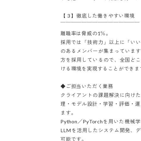
【 3 】徹底した働きやすい環境

￣￣￣￣￣￣￣￣￣￣￣￣￣￣￣

離職率は脅威の1％。

採用では「技術力」以上に「いい
のあるメンバーが集まっています
方を採用しているので、全国どこ
ける環境を実現することができます。
◆ご担当いただく業務

クライアントの課題解決に向けた
理・モデル設計・学習・評価・運
ます。

Python／PyTorchを用いた
LLMを活用したシステム開発、
可能です。
