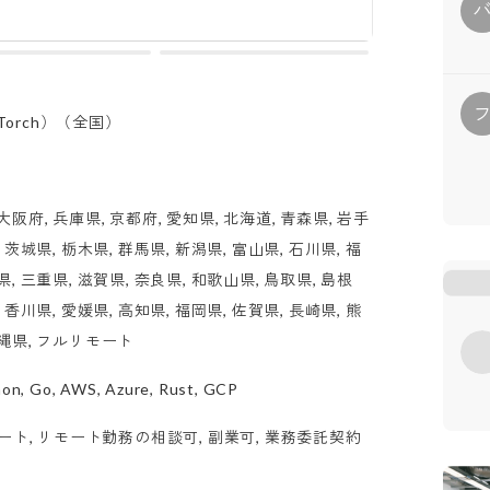
Torch）（全国）
大阪府, 兵庫県, 京都府, 愛知県, 北海道, 青森県, 岩手
, 茨城県, 栃木県, 群馬県, 新潟県, 富山県, 石川県, 福
県, 三重県, 滋賀県, 奈良県, 和歌山県, 鳥取県, 島根
, 香川県, 愛媛県, 高知県, 福岡県, 佐賀県, 長崎県, 熊
沖縄県, フルリモート
thon, Go, AWS, Azure, Rust, GCP
ート, リモート勤務の相談可, 副業可, 業務委託契約