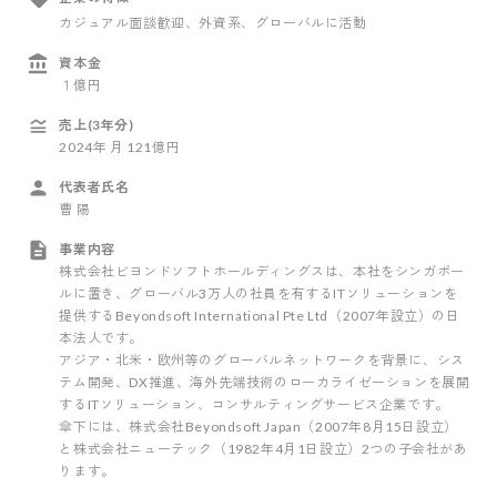
カジュアル面談歓迎
、外資系
、グローバルに活動
資本金
１億円
売上(3年分)
2024
年
月
121億円
代表者氏名
曹 陽
事業内容
株式会社ビヨンドソフトホールディングスは、本社をシンガポー
ルに置き、グローバル3万人の社員を有するITソリューションを
提供するBeyondsoft International Pte Ltd（2007年設立）の日
本法人です。
アジア・北米・欧州等のグローバルネットワークを背景に、シス
テム開発、DX推進、海外先端技術のローカライゼーションを展開
するITソリューション、コンサルティングサービス企業です。
傘下には、株式会社Beyondsoft Japan（2007年8月15日設立）
と株式会社ニューテック（1982年4月1日設立）2つの子会社があ
ります。