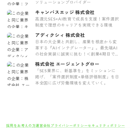
ソリューションプロバイダー
キャンバスエッジ 株式会社
高還元SES×AI教育で成長を支援！案件選択
制度で理想のキャリアを実現できる環境
アディクシィ 株式会社
日本の大企業と共創し、産業を根底から変
革する『AIインテグレーター』。最先端AI
の社会実装に誠実に挑む！＜創業4期目で
450名超へ急成長＞
株式会社 エージェントグロー
「SES業界に、新基準を」をミッションに
掲げ、「案件選択制度×単価評価制度」を日
本全国に広げ労働環境を変えていく。
採用をお考えの方
運営会社
プライバシーポリシー
セキュリティポリシー
利用者情報の外部送信
利用規約
よくある質問
サイトマップ
Green Identity