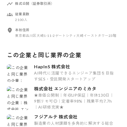
株式公開（証券取引所）
従業員数
2100人
本社住所
東京都品川区大崎1-11-2ゲートシティ大崎イーストタワー23階
この企業と同じ業界の企業
HapInS 株式会社
AI時代に活躍できるエンジニア集団を目指
すSES・受託開発スタートアップ
株式会社 エンジニアのミカタ
★単価公開制｜年収UP保証｜年休130日｜
9割リモ可◎｜定着率98%｜残業平均7.7h
｜AI研修充実★
フジアルテ 株式会社
製造業の人材課題を多角的に解決する総合