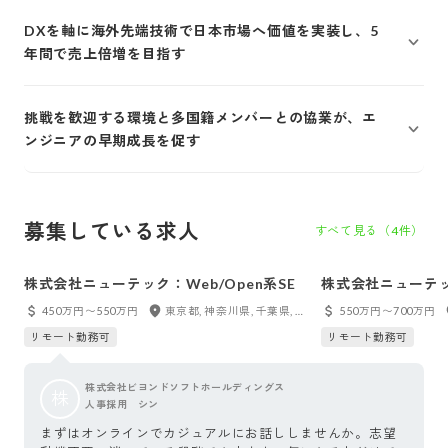
DXを軸に海外先端技術で日本市場へ価値を実装し、5
年間で売上倍増を目指す
挑戦を歓迎する環境と多国籍メンバーとの協業が、エ
ンジニアの早期成長を促す
募集している求人
すべて見る（
4
件）
株式会社ニューテック：Web/Open系SE
株式会社ニューテ
ダー
450万円〜550万円
東京都, 神奈川県, 千葉県, 埼玉県
550万円〜700万円
リモート勤務可
リモート勤務可
株式会社ビヨンドソフトホールディングス
株
人事採用 シン
まずはオンラインでカジュアルにお話ししませんか。志望