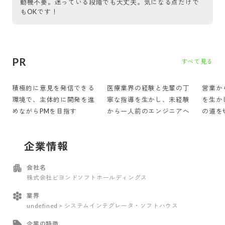
動機不要。迷っている段階でも大丈夫。気になる点だけで
もOKです！
PR
すべて見る
積極的に意見を発信できる
医療業界の経験と先輩の丁
営業か
環境で、主体的に開発を進
寧な指導を生かし、未経験
を生か
めながらPMを目指す
から一人前のエンジニアへ
の道を
企業情報
会社名
株式会社ビヨンドソフトホールディングス
業界
undefined > システムインテグレータ・ソフトハウス
企業の特徴