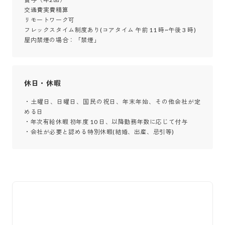
交通費実費精算

リモートワーク可

フレックスタイム制度あり(コアタイム 午前 11 時~午後 3 時)

屋内禁煙の場合：「禁煙」
休日・休暇
・土曜日、日曜日、国民の祝日、年末年始、その他会社が定
める日

・年次有給休暇 初年度 10 日、以降勤務年数に応じて付与

・会社が必要と認める特別休暇(結婚、出産、忌引等)