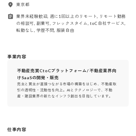
東京都
業界未経験歓迎, 週に1回以上のリモート, リモート勤務
の相談可, 副業可, フレックスタイム, toC自社サービス,
転勤なし, 学歴不問, 服装自由
事業内容
不動産売買CtoCプラットフォーム/ 不動産業界向
けSaaSの開発・販売
売主と買主が直接つながる市場の構築をはじめ、不動産取
引の透明性・流動性を向上。AIとテクノロジーで、不動
産・建設業界の新たなインフラ創出を目指しています。
仕事内容