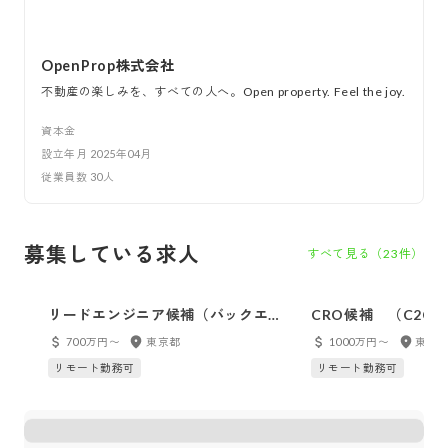
OpenProp株式会社
不動産の楽しみを、すべての人へ。Open property. Feel the joy.
資本金
設立年月
2025年04月
従業員数
30
人
募集している求人
すべて見る（
23
件）
リードエンジニア候補（バックエン
CRO候補 （C2C
ド/フロントエンド）
事業事業統括責任者
700万円〜
東京都
1000万円〜
東京
リモート勤務可
リモート勤務可