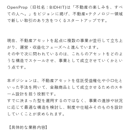
OpenProp（旧社名：BIDHIT)は「不動産の楽しみを、すべ
ての人へ。」をビジョンに掲げ、不動産×テクノロジー領域
で新しい取引のあり方をつくるスタートアップです。

現在、不動産アセットを起点に複数の事業が並行して立ち上
がり、運営・収益化フェーズへと進んでいます。

その中で次に問われているのは、これらのアセットをどのよ
うな構造でスケールさせ、事業として成立させていくかとい
う点です。

本ポジションは、不動産アセットを信託受益権化や小口化と
いった手法を用いて、金融商品として成立させるためのスキ
ーム設計を担う役割です。

すでに決まった型を運用するのではなく、事業の進捗や状況
に応じて最適な構造を検討し、制度や仕組みそのものを設計
していくことが求められます。

【具体的な業務内容】
