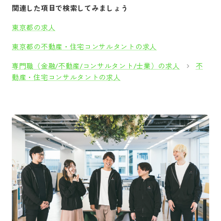
関連した項目で検索してみましょう
東京都の求人
東京都の不動産・住宅コンサルタントの求人
専門職（金融/不動産/コンサルタント/士業）の求人
不
動産・住宅コンサルタントの求人
採用をお考えの方
運営会社
プライバシーポリシー
セキュリティポリシー
利用者情報の外部送信
利用規約
よくある質問
サイトマップ
Green Identity
Copyright© Atrae, Inc. All Right Reserved.