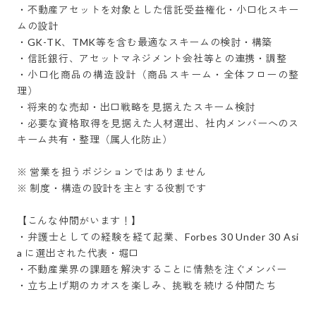
・不動産アセットを対象とした信託受益権化・小口化スキー
ムの設計

・GK-TK、TMK等を含む最適なスキームの検討・構築

・信託銀行、アセットマネジメント会社等との連携・調整

・小口化商品の構造設計（商品スキーム・全体フローの整
理）

・将来的な売却・出口戦略を見据えたスキーム検討

・必要な資格取得を見据えた人材選出、社内メンバーへのス
キーム共有・整理（属人化防止）

※ 営業を担うポジションではありません

※ 制度・構造の設計を主とする役割です

【こんな仲間がいます！】

・弁護士としての経験を経て起業、Forbes 30 Under 30 Asi
a に選出された代表・堀口

・不動産業界の課題を解決することに情熱を注ぐメンバー

・立ち上げ期のカオスを楽しみ、挑戦を続ける仲間たち