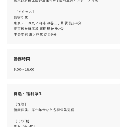
東京都新宿区四谷三栄町9-6 四谷三栄町スクエア 4階

 【アクセス】

最寄り駅

東京メトロ丸ノ内線 四谷三丁目駅 徒歩4分

東京都営新宿線 曙橋駅 徒歩7分

中央本線 四ツ谷駅 徒歩9分
勤務時間
9:00〜18:00
待遇・福利厚生
【保険】

健康保険、厚生年金など各種保険完備

【その他】

賞与（年2回）
