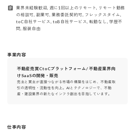
業界未経験歓迎, 週に1回以上のリモート, リモート勤務
の相談可, 副業可, 業務委託契約可, フレックスタイム,
toC自社サービス, toB自社サービス, 転勤なし, 学歴不
問, 服装自由
事業内容
不動産売買CtoCプラットフォーム/ 不動産業界向
けSaaSの開発・販売
売主と買主が直接つながる市場の構築をはじめ、不動産取
引の透明性・流動性を向上。AIとテクノロジーで、不動
産・建設業界の新たなインフラ創出を目指しています。
仕事内容