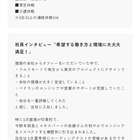
■育児休暇

■介護休暇

※5日以上の連続休暇OK
社員インタビュー「希望する働き方と環境に大大大
満足！」
複数の会社からオファーをいただいていた中で、

・フルリモートで地方から東京のプロジェクトにアサインで
きること

・会社の規模が大きく安定していること

・ベテランのエンジニアや営業のサポートが充実していたこ
と

・自分を一番評価してくれた

と感じ、当社に入社しました。

特に1次面接が印象的で、

今野本部長とエキスパートの佐藤さんの和やかでエンジニア
をリスペクトする雰囲気に引き込まれました。

当社は1次選考時にコーディングテストの受検があるのです