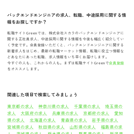
バックエンドエンジニア
の求人、転職、中途採用に関する情
報をお探しですか？
転職サイトGreenでは、
株式会社スカラ
の
バックエンドエンジニア
に
関する正社員求人、中途採用に関する情報を今後も幅広く紹介してい
く予定です。会員登録いただくと、
バックエンドエンジニア
に関する
新着求人をはじめ、最新の転職マーケット情報、転職に役立つ情報な
どあなたにあった転職、求人情報をいち早くお届けします。
今すぐの人も、これからの人も。まずは転職サイトGreenで
会員登録
をオススメします。
関連した項目で検索してみましょう
東京都の求人
神奈川県の求人
千葉県の求人
埼玉県の
求人
大阪府の求人
兵庫県の求人
京都府の求人
愛知
県の求人
北海道の求人
青森県の求人
岩手県の求人
宮城県の求人
秋田県の求人
山形県の求人
福島県の求
人
茨城県の求人
栃木県の求人
群馬県の求人
新潟県