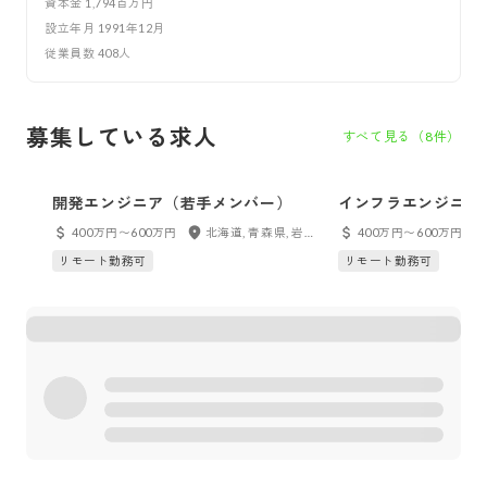
資本金
1,794百万円
設立年月
1991年12月
従業員数
408
人
募集している求人
すべて見る（
8
件）
開発エンジニア（若手メンバー）
インフラエンジニア
ー）
400万円〜600万円
北海道, 青森県, 岩手県, 宮城県, 秋田県, 山形県, 福島県, 東京都, 神奈川県, 千葉県, 埼玉県, 茨城県, 栃木県, 群馬県, 新潟県, 富山県, 石川県, 福井県, 山梨県, 長野県, 愛知県, 岐阜県, 静岡県, 三重県, 大阪府, 兵庫県, 京都府, 滋賀県, 奈良県, 和歌山県, 鳥取県, 島根県, 岡山県, 広島県, 山口県, 徳島県, 香川県, 愛媛県, 高知県, 福岡県, 佐賀県, 長崎県, 熊本県, 大分県, 宮崎県, 鹿児島県, 沖縄県, フルリモート
400万円〜600万円
リモート勤務可
リモート勤務可