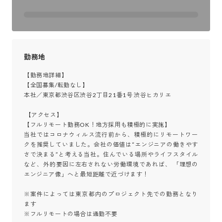
勤務地
【勤務地詳細】

【全国募集/転勤なし】

本社／東京都渋谷区渋谷2丁目21番1号 渋谷ヒカリエ

 【アクセス】

【フルリモート勤務OK！地方採用も積極的に実施】

当社ではコロナウィルス流行前から、積極的にリモートワー
クを推奨していました。会社の価値は“エンジニアの働きやす
さで決まる”と考える当社。住んでいる場所やライフスタイル
など、外的要因に左右されない労働環境であれば、 「理想の
エンジニア像」へと最短距離で近づけます！

※案件によっては東京都内のプロジェクト先での勤務となり
ます

※フルリモートの場合は通勤不要