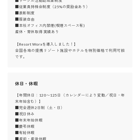
■サークル活動助成金制度

■従業員持株会制度（25%の奨励金あり）

■表彰制度

■服装自由

■本社オフィス内禁煙(喫煙スペース有)

産休・育休取得 実績あり

【Resort Worxを導入しました！】

全国各地の提携リゾート施設やホテルを特別価格で利用可能
です。
休日・休暇
【年間休日：120〜125日（カレンダーにより変動／祝日・年
末年始含む）】

■完全週休2日制（土・日）

■祝日休み

■年末年始休暇

■慶弔休暇

■有給休暇

■産前・産後休暇
