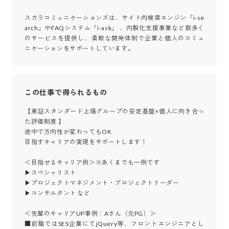
スカラコミュニケーションズは、サイト内検索エンジン「i-se
arch」やFAQシステム「i-ask」 、内製化支援事業など数多く
のサービスを提供し、柔軟な開発体制で企業と個人のコミュ
ニケーションをサポートしています。
この仕事で得られるもの
【東証スタンダード上場グループの安定基盤×個人に向き合っ
た評価制度 】

途中で方向性が変わってもOK

目指すキャリアの実現をサポートします！

＜目指せるキャリア例＞※あくまでも一例です

▶スペシャリスト

▶プロジェクトマネジメント・プロジェクトリーダー

▶コンサルタント など

＜先輩のキャリアUP事例：Aさん（元PG）＞

■前職ではSES企業にてjQuery等、フロントエンジニアとし