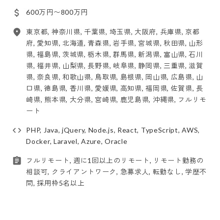
600万円〜800万円
東京都, 神奈川県, 千葉県, 埼玉県, 大阪府, 兵庫県, 京都
府, 愛知県, 北海道, 青森県, 岩手県, 宮城県, 秋田県, 山形
県, 福島県, 茨城県, 栃木県, 群馬県, 新潟県, 富山県, 石川
県, 福井県, 山梨県, 長野県, 岐阜県, 静岡県, 三重県, 滋賀
県, 奈良県, 和歌山県, 鳥取県, 島根県, 岡山県, 広島県, 山
口県, 徳島県, 香川県, 愛媛県, 高知県, 福岡県, 佐賀県, 長
崎県, 熊本県, 大分県, 宮崎県, 鹿児島県, 沖縄県, フルリモ
ート
PHP, Java, jQuery, Node.js, React, TypeScript, AWS,
Docker, Laravel, Azure, Oracle
フルリモート, 週に1回以上のリモート, リモート勤務の
相談可, クライアントワーク, 急募求人, 転勤なし, 学歴不
問, 採用枠5名以上