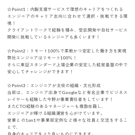
☆Point1：内製支援サービスで理想のキャリアをつくれる

エンジニアのキャリア志向に合わせて選択・挑戦できる環
境！

クライアントワークで経験を積み、受託開発や自社サービス
開発に挑戦しているエンジニアも多くいます！

☆Point2：リモート100％で柔軟かつ安定した働き方を実現

弊社エンジニアはリモート100％！

さらに東証スタンダード上場企業の安定した経営基盤の中で
安心してチャレンジができます！

☆Point3：エンジニアが主役の組織・文化形成

当部は、エンジニア出身でGoogleなど有名企業でビジネス
レイヤーも経験した今野が事業責任者をしています！

またCTO経験のあるマネージャーも複数在籍し、

エンジニアが輝ける組織運営を心がけています。

営業との1on1や事業部定例など様々な社員と交流をするこ
とで、

自身のキャリアをより良いものにできます。
