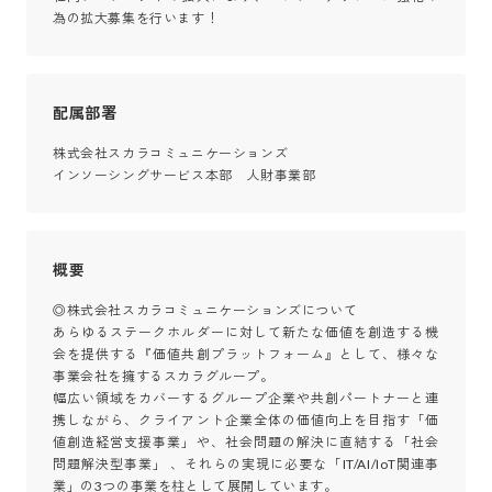
為の拡大募集を行います！
配属部署
株式会社スカラコミュニケーションズ

インソーシングサービス本部　人財事業部
概要
◎株式会社スカラコミュニケーションズについて

あらゆるステークホルダーに対して新たな価値を創造する機
会を提供する『価値共創プラットフォーム』として、様々な
事業会社を擁するスカラグループ。

幅広い領域をカバーするグループ企業や共創パートナーと連
携しながら、クライアント企業全体の価値向上を目指す「価
値創造経営支援事業」や、社会問題の解決に直結する「社会
問題解決型事業」 、それらの実現に必要な「IT/AI/IoT関連事
業」の3つの事業を柱として展開しています。
