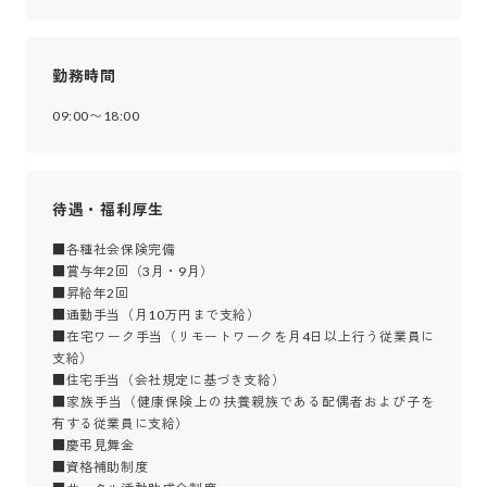
勤務時間
09:00〜18:00
待遇・福利厚生
■各種社会保険完備

■賞与年2回（3月・9月）

■昇給年2回

■通勤手当（月10万円まで支給）

■在宅ワーク手当（リモートワークを月4日以上行う従業員に
支給）

■住宅手当（会社規定に基づき支給）

■家族手当（健康保険上の扶養親族である配偶者および子を
有する従業員に支給）

■慶弔見舞金

■資格補助制度
