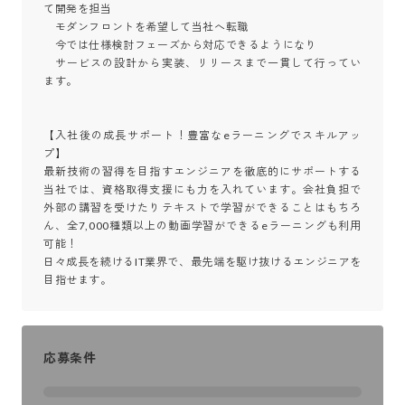
て開発を担当

　モダンフロントを希望して当社へ転職

　今では仕様検討フェーズから対応できるようになり

　サービスの設計から実装、リリースまで一貫して行ってい
ます。

【入社後の成長サポート！豊富なeラーニングでスキルアッ
プ】

最新技術の習得を目指すエンジニアを徹底的にサポートする
当社では、資格取得支援にも力を入れています。会社負担で
外部の講習を受けたりテキストで学習ができることはもちろ
ん、全7,000種類以上の動画学習ができるeラーニングも利用
可能！

日々成長を続けるIT業界で、最先端を駆け抜けるエンジニアを
目指せます。
応募条件