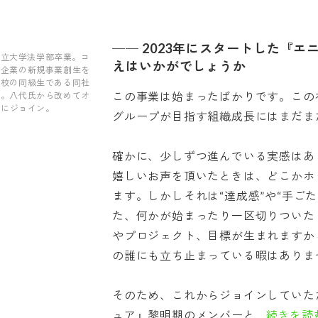
──
2023年にスタートした『エ
名私立大学法学部卒業。コ
えはいかがでしょうか
手企業の新規事業創生を
高校の同級生である同社
この事業は始まったばかりです。この
ト。八代氏から改めてオ
式にジョイン。
グループが目指す組織成長にはまだま
確かに、少しずつ進んでいる実感はあ
嬉しいお声を頂いたときは、どこかホ
ます。しかしそれは“達成感”や“手ご
た、何かが始まったり一区切りついた
やプロジェクト、目標が生まれますか
の誰にも立ち止まっている暇はありま
そのため、これからジョインしていた
ュア』黎明期のメンバーと...
続きを読