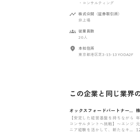
・コンサルティング
株式公開（証券取引所）
非上場
従業員数
20人
本社住所
東京都港区芝3-15-13 YODA2F
この企業と同じ業界
オックスフォードパートナーズ
株式会社
【安定した経営基盤を持ちながら
年
コンサルタントへ挑戦】〜エンジ
元
ニア経験を活かして、新たなキャ
1
リアを切り拓くコンサルティング
9