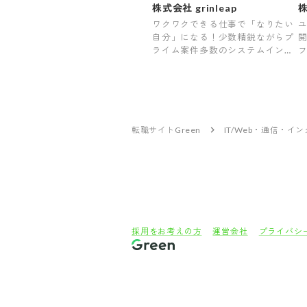
会社〜
1
株式会社 grinleap
ワクワクできる仕事で「なりたい
ユ
自分」になる！少数精鋭ながらプ
ライム案件多数のシステムインテ
グレータ
ー
転職サイトGreen
IT/Web・通信・イ
採用をお考えの方
運営会社
プライバシ