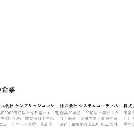
の企業
株式会社 ケンブリッジコンサル
株式会社 システムコーディネイ
株式
ティング
ト
収1000万円以上を目指せる｜還
創業40年超・40期以上黒字｜公
事業
率83～90%｜前給保証｜年休
共・医療・金融を支える独立系
け）
25日｜リモート可◎｜定着率
SIer｜主要顧客と20年以上取引｜
今の
5%｜残業平均6.6h｜希望案件率
定着率96％
歩に