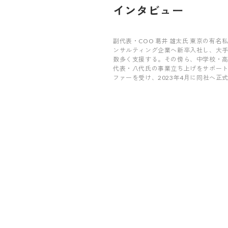
インタビュー
副代表・COO 葛井 雄太氏 東京の有
ンサルティング企業へ新卒入社し、大
数多く支援する。その傍ら、中学校・
代表・八代氏の事業立ち上げをサポー
ファーを受け、2023年4月に同社へ正