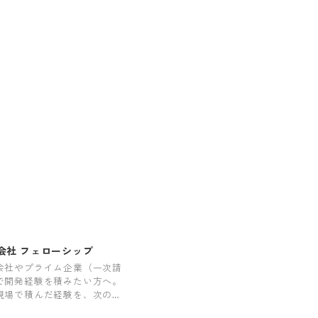
会社 フェローシップ
会社やプライム企業（一次請
で開発経験を積みたい方へ。
現場で積んだ経験を、次の一
つなげます。