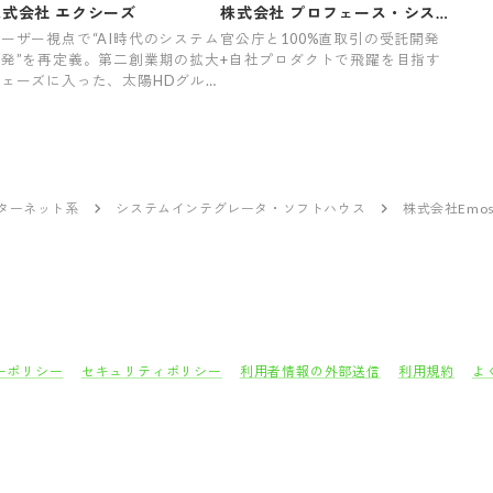
00%
株式会社 エクシーズ
株式会社 プロフェース・システ
ムズ
ーザー視点で“AI時代のシステム
官公庁と100%直取引の受託開発
開発”を再定義。第二創業期の拡大
+自社プロダクトで飛躍を目指す
フェーズに入った、太陽HDグル
プのITソリューション企業
ンターネット系
システムインテグレータ・ソフトハウス
株式会社Emos
ーポリシー
セキュリティポリシー
利用者情報の外部送信
利用規約
よ