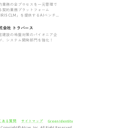
約業務の全プロセスを一元管理で
る契約業務プラットフォーム
LIRIS CLM」を提供するAIベンチ
ーで、成長と挑戦を
式会社 トラバース
宅建設の地盤対策のパイオニア企
が、システム開発部門を強化！
くある質問
サイトマップ
Green Identity
Copyright© Atrae, Inc. All Right Reserved.