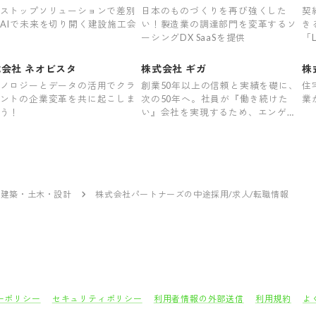
ストップソリューションで差別
日本のものづくりを再び強くした
契
AIで未来を切り開く建設施工会
い！製造業の調達部門を変革するソ
き
ーシングDX SaaSを提供
「
ャ
会社 ネオビスタ
株式会社 ギガ
株
ノロジーとデータの活用でクラ
創業50年以上の信頼と実績を礎に、
住
ントの企業変革を共に起こしま
次の50年へ。社員が『働き続けた
業
う！
い』会社を実現するため、エンゲー
ジメント向上を軸に、社内改革を進
めています。
建築・土木・設計
株式会社パートナーズの中途採用/求人/転職情報
ーポリシー
セキュリティポリシー
利用者情報の外部送信
利用規約
よ