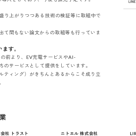
で盛り上がりつつある技術の検証等に取組中で
出て間もない論文からの取組等も行っていま
います。
の前より、EV充電サービスやAI-
ちのサービスとして提供をしています。

ルティング）がきちんとあるからこそ成り立
。
業
会社 トラスト
ニトエル 株式会社
LI