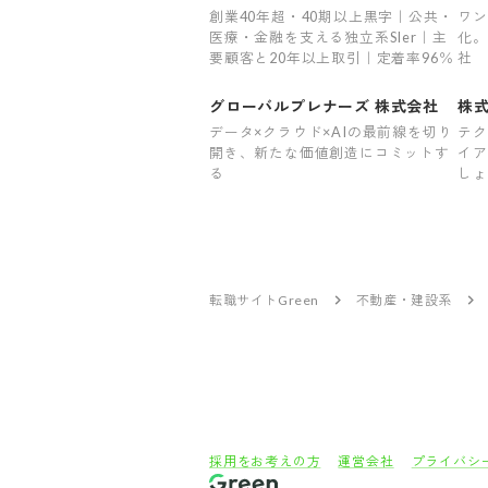
創業40年超・40期以上黒字｜公共・
ワン
医療・金融を支える独立系SIer｜主
化。
要顧客と20年以上取引｜定着率96％
社
グローバルプレナーズ 株式会社
株式
データ×クラウド×AIの最前線を切り
テク
開き、新たな価値創造にコミットす
イア
る
しょ
転職サイトGreen
不動産・建設系
採用をお考えの方
運営会社
プライバシ