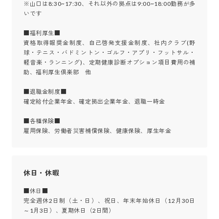
※山口は8:30~17:30、それ以外の拠点は9:00~18:00勤務が多
いです

■福利厚生■

資格取得報奨金制度、自己啓発支援金制度、社内クラブ(野
球・テニス・バドミントン・ゴルフ・アプリ・フットサル・
軽音楽・ランニング)、定期健康診断オプション項目費用の補
助、福利厚生倶楽部　他

■退職金制度■

確定給付企業年金、確定拠出企業年金、退職一時金

■各種保険■

雇用保険、労働者災害補償保険、健康保険、厚生年金
休日・休暇
■休日■

完全週休2日制（土・日）、祝日、年末年始休日（12月30日
～1月3日）、夏期休日（2日間）
