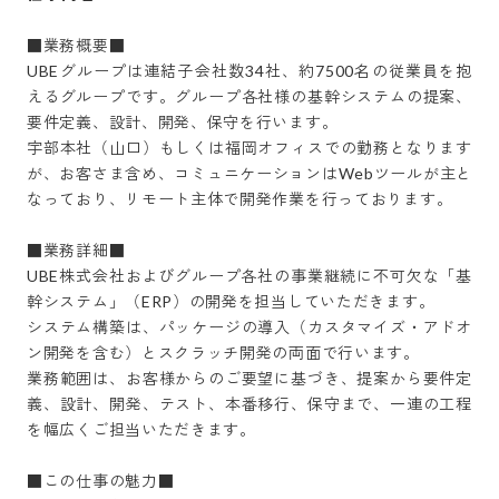
■業務概要■

UBEグループは連結子会社数34社、約7500名の従業員を抱
えるグループです。グループ各社様の基幹システムの提案、
要件定義、設計、開発、保守を行います。

宇部本社（山口）もしくは福岡オフィスでの勤務となります
が、お客さま含め、コミュニケーションはWebツールが主と
なっており、リモート主体で開発作業を行っております。

■業務詳細■

UBE株式会社およびグループ各社の事業継続に不可欠な「基
幹システム」（ERP）の開発を担当していただきます。

システム構築は、パッケージの導入（カスタマイズ・アドオ
ン開発を含む）とスクラッチ開発の両面で行います。

業務範囲は、お客様からのご要望に基づき、提案から要件定
義、設計、開発、テスト、本番移行、保守まで、一連の工程
を幅広くご担当いただきます。

■この仕事の魅力■
