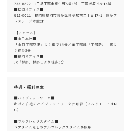
755-8622  山口県宇部市相生町8番1号　宇部興産ビル14階

■福岡オフィス■

812-0011　福岡県福岡市博多区博多駅前二丁目17-1　博多プ
レステージ本館2F

 【アクセス】

■山口本社■

「山口宇部空港」より車で15分／JR宇部線「宇部新川」駅よ
り徒歩5分

■福岡オフィス■

JR「博多」博多口より徒歩5分
待遇・福利厚生
■ハイブリットワーク■

出社と在宅のハイブリットワークが可能（フルリモートはN
G）

■フルフレックスタイム■

コアタイムなしのフルフレックスタイムを採用
