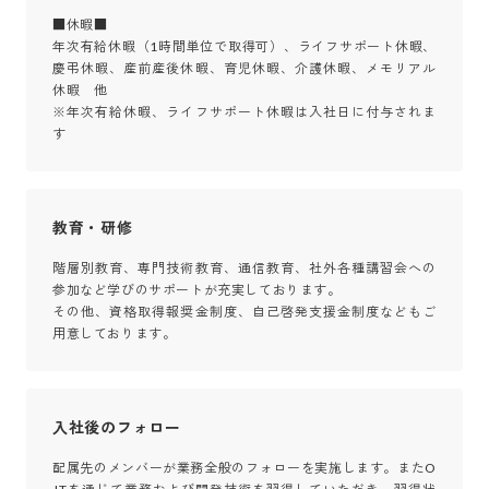
■休暇■

年次有給休暇（1時間単位で取得可）、ライフサポート休暇、
慶弔休暇、産前産後休暇、育児休暇、介護休暇、メモリアル
休暇　他

※年次有給休暇、ライフサポート休暇は入社日に付与されま
す
教育・研修
階層別教育、専門技術教育、通信教育、社外各種講習会への
参加など学びのサポートが充実しております。

その他、資格取得報奨金制度、自己啓発支援金制度などもご
入社後のフォロー
配属先のメンバーが業務全般のフォローを実施します。またO