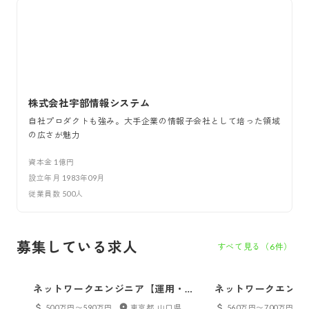
株式会社宇部情報システム
自社プロダクトも強み。大手企業の情報子会社として培った領域
の広さが魅力
資本金
1億円
設立年月
1983年09月
従業員数
500
人
募集している求人
すべて見る（
6
件）
ネットワークエンジニア【運用・保
ネットワークエンジ
守のご経験のみお持ちの方】
計・詳細設計の経験
500万円〜590万円
東京都, 山口県
560万円〜700万円