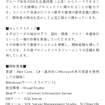
グループ会社のDXを企画段階（上流）からリードできるこ
と、そして大規模なプロジェクトに関われることが魅力で
す。エンジニア自身がビジネス要件の整理や要件定義に関わ
り、開発者の視点を活かして上流工程から携わっています。

■キャリアステップ■

まずはリーダの指示の下で、設計・開発・テスト・本番移行
といった一連の作業を実施していただきます。

その作業の中で業務やシステムを理解し、開発経験を積んで
いただき、その後プロジェクトマネジャーとしての活躍を期
待しています。

■開発環境■

言語：.Net Core、C#（基本的にMicrosoft系の言語を使用
しての開発）

Windows(サーバ, クライアント)

統合環境：Visual Studio

Webサーバ：Internet Information Server

DBサーバ：SQL Server

DBツール：SQL Server Management Studio、SI ObjectBr