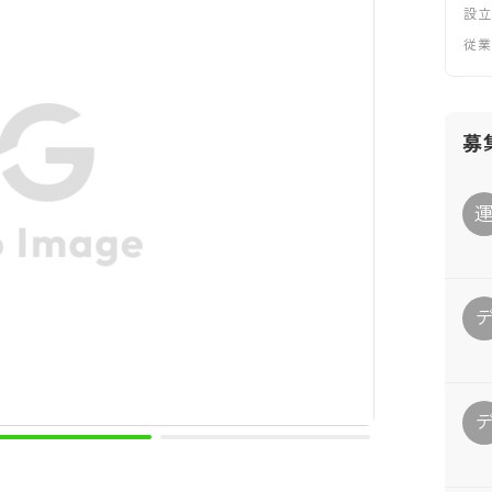
設
従
募