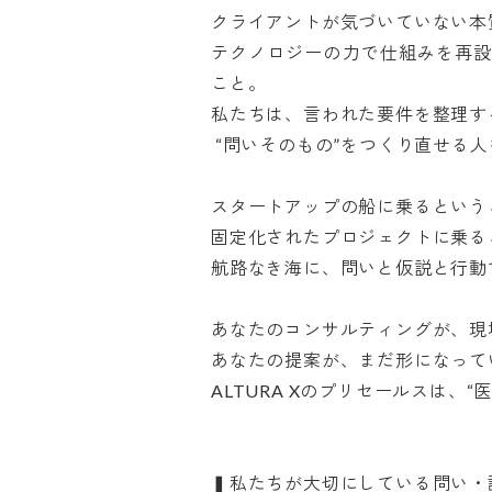
クライアントが気づいていない本質
テクノロジーの力で仕組みを再設
こと。

私たちは、言われた要件を整理する
 “問いそのもの”をつくり直せる人を探しています。

スタートアップの船に乗るというこ
固定化されたプロジェクトに乗るこ
航路なき海に、問いと仮説と行動で
あなたのコンサルティングが、現場
あなたの提案が、まだ形になってい
ALTURA Xのプリセールスは、“医
▍私たちが大切にしている問い・論点