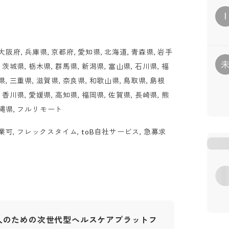
I
大阪府, 兵庫県, 京都府, 愛知県, 北海道, 青森県, 岩手
, 茨城県, 栃木県, 群馬県, 新潟県, 富山県, 石川県, 福
県, 三重県, 滋賀県, 奈良県, 和歌山県, 鳥取県, 島根
, 香川県, 愛媛県, 高知県, 福岡県, 佐賀県, 長崎県, 熊
沖縄県, フルリモート
業可, フレックスタイム, toB自社サービス, 急募求
人のための次世代型ヘルスケアプラットフ