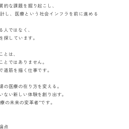
的な課題を掘り起こし、

計し、医療という社会インフラを前に進める
人ではなく、

とは、

とではありません。

道筋を描く仕事です。

の医療の在り方を変える。

ない新しい体験を創り出す。

療の未来の変革者”です。


