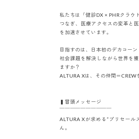
私たちは「健診DX × PHRク
つなぎ、医療アクセスの変革と医
を加速させています。

目指すのは、日本初のデカコーン（
社会課題を解決しながら世界を獲
ますか？

ALTURA Xは、その仲間＝CREWを
▍冒頭メッセージ

￣￣￣￣￣￣￣￣￣￣

ALTURA Xが求める“プリセー
ん。
