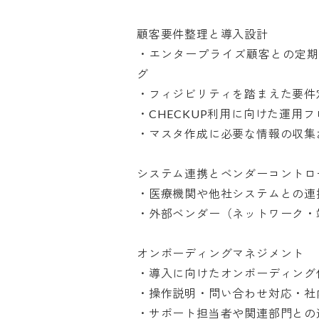
顧客要件整理と導入設計

・エンタープライズ顧客との定期
グ

・フィジビリティを踏まえた要件定
・CHECKUP利用に向けた運用フ
・マスタ作成に必要な情報の収集およ
システム連携とベンダーコントロール
・医療機関や他社システムとの連携
・外部ベンダー（ネットワーク・端
オンボーディングマネジメント

・導入に向けたオンボーディング作
・操作説明・問い合わせ対応・社内
・サポート担当者や関連部門との連