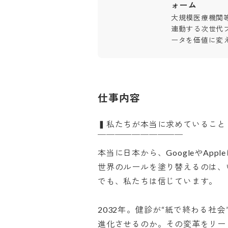
ォーム
大規模医療機関
連動する次世代
ータを価値に変
仕事内容
▍私たちが本当に求めていること

￣￣￣￣￣￣￣￣￣￣

本当に日本から、GoogleやApp
世界のルールを塗り替えるのは、い
でも、私たちは信じています。

2032年。健診が“紙で終わる社
進化させるのか。その変革をリードする