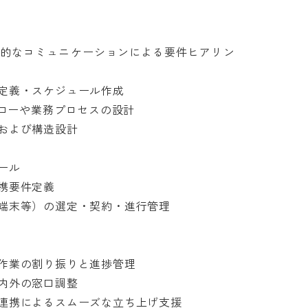
的なコミュニケーションによる要件ヒアリン
義・スケジュール作成

ローや業務プロセスの設計

び構造設計



要件定義

末等）の選定・契約・進行管理

業の割り振りと進捗管理

外の窓口調整

携によるスムーズな立ち上げ支援
