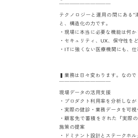
￣￣￣￣￣￣￣￣￣￣

テクノロジーと運用の間にある“
と、構造化の力です。

・現場に本当に必要な機能は何か？
・セキュリティ、UX、保守性をど
・ITに強くない医療機関にも、仕組
▍業務は日々変わります。なので「
￣￣￣￣￣￣￣￣￣￣ 

現場データの活用支援

・プロダクト利用率を分析しながら
・実際の健診・業務データを可視化
・顧客先で蓄積をされた『実際の
施策の提案

・ドミナント設計とステークホルダー