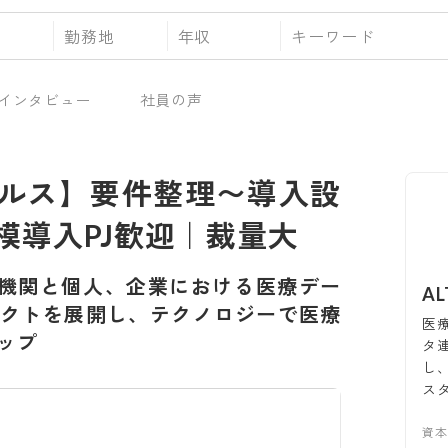
勤務地
年収
インタビュー
社員の声
ルス】要件整理〜導入設
模導入PJ歓迎｜裁量大
機関と個人、企業における医療デー
A
クトを展開し、テクノロジーで医療
医
ップ
タ
し
ス
資