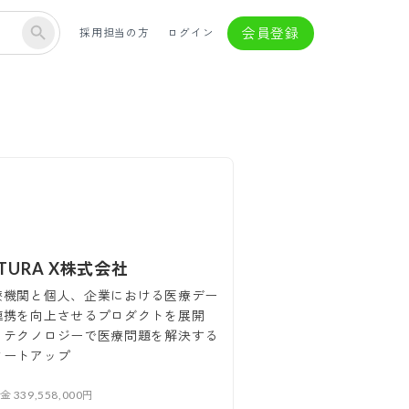
会員登録
採用担当の方
ログイン
LTURA X株式会社
療機関と個人、企業における医療デー
連携を向上させるプロダクトを展開
、テクノロジーで医療問題を解決する
タートアップ
本金
339,558,000円