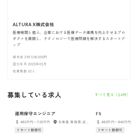
ALTURA X株式会社
医療機関と個人、企業における医療データ連携を向上させるプロ
ダクトを展開し、テクノロジーで医療問題を解決するスタートア
ップ
資本金
339,558,000円
設立年月
2023年01月
従業員数
52
人
募集している求人
すべて見る（
24
件）
運用保守エンジニア
FS
480万円〜720万円
北海道, 青森県, 岩手県, 宮城県, 秋田県, 福島県, 東京都, 神奈川県, 千葉県, 埼玉県, 茨城県, 群馬県, 新潟県, 富山県, 石川県, 福井県, 山梨県, 長野県, 愛知県, 岐阜県, 静岡県, 三重県, 大阪府, 兵庫県, 京都府, 滋賀県, 奈良県, 和歌山県, 鳥取県, 島根県, 岡山県, 広島県, 山口県, 徳島県, 香川県, 愛媛県, 高知県, 福岡県, 佐賀県, 長崎県, 熊本県, 大分県, 宮崎県, 鹿児島県, 沖縄県, フルリモート
480万円〜840万円
リモート勤務可
リモート勤務可