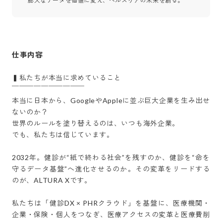
膨大なデータを価値に変え、ヘルスケアの未来を創る。
仕事内容
▍私たちが本当に求めていること

￣￣￣￣￣￣￣￣￣￣

本当に日本から、GoogleやAppleに並ぶ巨大企業を生み出せ
ないのか？

世界のルールを塗り替えるのは、いつも海外企業。

でも、私たちは信じています。

2032年。健診が“紙で終わる社会”を残すのか、健診を“命を
守るデータ基盤”へ進化させるのか。その変革をリードする
のが、ALTURA Xです。

私たちは「健診DX × PHRクラウド」を基盤に、医療機関・
企業・保険・個人をつなぎ、医療アクセスの変革と医療費削