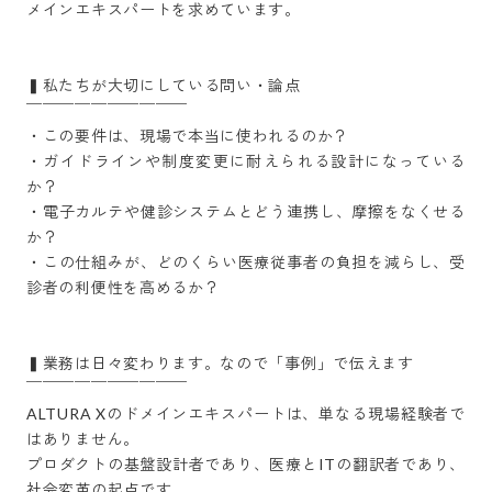
メインエキスパートを求めています。

▍私たちが大切にしている問い・論点

￣￣￣￣￣￣￣￣￣￣

・この要件は、現場で本当に使われるのか？

・ガイドラインや制度変更に耐えられる設計になっている
か？

・電子カルテや健診システムとどう連携し、摩擦をなくせる
か？

・この仕組みが、どのくらい医療従事者の負担を減らし、受
診者の利便性を高めるか？

▍業務は日々変わります。なので「事例」で伝えます

￣￣￣￣￣￣￣￣￣￣ 

ALTURA Xのドメインエキスパートは、単なる現場経験者で
はありません。

プロダクトの基盤設計者であり、医療とITの翻訳者であり、
社会変革の起点です。
