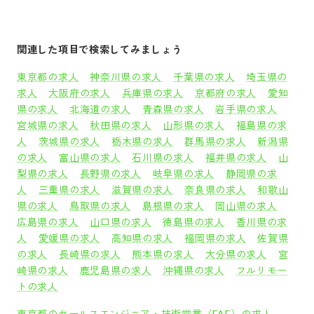
関連した項目で検索してみましょう
東京都の求人
神奈川県の求人
千葉県の求人
埼玉県の
求人
大阪府の求人
兵庫県の求人
京都府の求人
愛知
県の求人
北海道の求人
青森県の求人
岩手県の求人
宮城県の求人
秋田県の求人
山形県の求人
福島県の求
人
茨城県の求人
栃木県の求人
群馬県の求人
新潟県
の求人
富山県の求人
石川県の求人
福井県の求人
山
梨県の求人
長野県の求人
岐阜県の求人
静岡県の求
人
三重県の求人
滋賀県の求人
奈良県の求人
和歌山
県の求人
鳥取県の求人
島根県の求人
岡山県の求人
広島県の求人
山口県の求人
徳島県の求人
香川県の求
人
愛媛県の求人
高知県の求人
福岡県の求人
佐賀県
の求人
長崎県の求人
熊本県の求人
大分県の求人
宮
崎県の求人
鹿児島県の求人
沖縄県の求人
フルリモー
トの求人
東京都のセールスエンジニア・技術営業（FAE）の求人