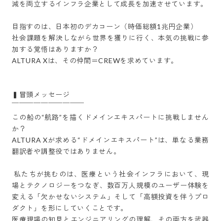
減を両立するインフラ企業として成長を加速させています。

目指すのは、日本初のデカコーン（時価総額1兆円企業）

社会課題を解決しながら世界を獲りに行く、本気の挑戦に参
加する覚悟はありますか？

ALTURA Xは、その仲間＝CREWを求めています。

▍冒頭メッセージ

￣￣￣￣￣￣￣￣￣￣

この船の“航路”を描くドメインエキスパートに挑戦しません
か？

ALTURA Xが求める“ドメインエキスパート”は、単なる業務
翻訳者や調整役ではありません。

 私たちが挑むのは、医療という社会インフラにおいて、現
場とテクノロジーをつなぎ、数百万人規模のユーザー体験を
変える「欠かせないシステム」そして「高額投資を伴うプロ
ダクト」を形にしていくことです。

医療現場の知見とエンジニアリングの理解、その両方を武器