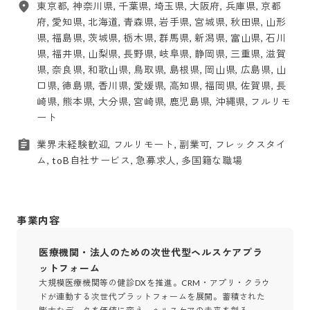
東京都, 神奈川県, 千葉県, 埼玉県, 大阪府, 兵庫県, 京都
府, 愛知県, 北海道, 青森県, 岩手県, 宮城県, 秋田県, 山形
県, 福島県, 茨城県, 栃木県, 群馬県, 新潟県, 富山県, 石川
県, 福井県, 山梨県, 長野県, 岐阜県, 静岡県, 三重県, 滋賀
県, 奈良県, 和歌山県, 鳥取県, 島根県, 岡山県, 広島県, 山
口県, 徳島県, 香川県, 愛媛県, 高知県, 福岡県, 佐賀県, 長
崎県, 熊本県, 大分県, 宮崎県, 鹿児島県, 沖縄県, フルリモ
ート
業界未経験歓迎, フルリモート, 副業可, フレックスタイ
ム, toB自社サービス, 急募求人, 多国籍な職場
事業内容
医療機関・法人のための次世代型ヘルスケアプラ
ットフォーム
大規模医療機関等の健診DXを推進。CRM・アプリ・クラウ
ドが連動する次世代プラットフォームを展開。蓄積された