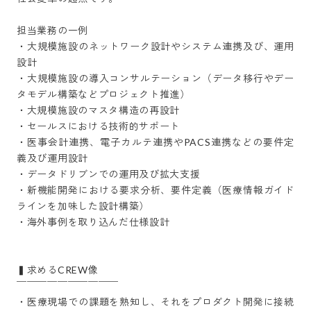
担当業務の一例

・大規模施設のネットワーク設計やシステム連携及び、運用
設計

・大規模施設の導入コンサルテーション（データ移行やデー
タモデル構築などプロジェクト推進）

・大規模施設のマスタ構造の再設計

・セールスにおける技術的サポート

・医事会計連携、電子カルテ連携やPACS連携などの要件定
義及び運用設計

・データドリブンでの運用及び拡大支援

・新機能開発における要求分析、要件定義（医療情報ガイド
ラインを加味した設計構築）

・海外事例を取り込んだ仕様設計

▍求めるCREW像

￣￣￣￣￣￣￣￣￣￣ 

・医療現場での課題を熟知し、それをプロダクト開発に接続