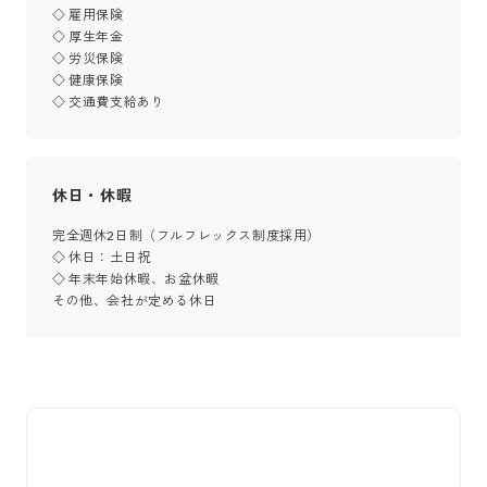
◇ 雇用保険

◇ 厚生年金

◇ 労災保険

◇ 健康保険

◇ 交通費支給あり
休日・休暇
完全週休2日制（フルフレックス制度採用）

◇ 休日：土日祝

◇ 年末年始休暇、お盆休暇

その他、会社が定める休日