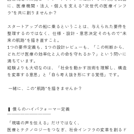
に、医療機関・法人・個人を支える“次世代の医療インフ
ラ”を共に創りませんか？

スタートアップの船に乗るということは、与えられた要件を
整理するのではなく、仕様・設計・意思決定そのもので“未
来の航路”を描き直すこと。

1つの要件定義も、1つの設計レビューも、「この判断から、
どれだけ医療の効率化と人の命を守れるか？」という問いに
満ちています。

経験よりも大切なのは、「社会を動かす技術を理解し、構造
を変革する意思」と「自ら考え抜き形にする覚悟」です。

 一緒に、この“航路”を描きませんか？

▍ 僕らのハイパフォーマー定義

￣￣￣￣￣￣￣￣￣￣

「現場の声を伝える」だけではなく、

医療とテクノロジーをつなぎ、社会インフラの変革を創るド