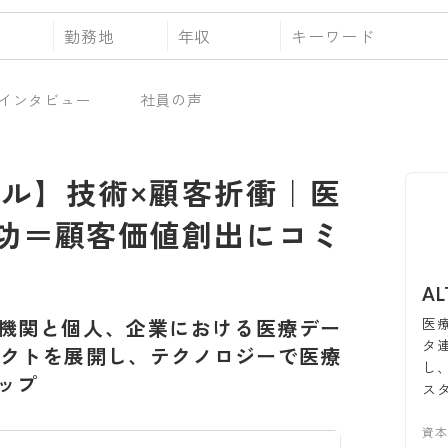
勤務地
年収
インタビュー
社員の声
サル】技術×顧客折衝｜医
成功＝顧客価値創出にコミ
A
医
機関と個人、企業における医療デー
タ
クトを展開し、テクノロジーで医療
し
ップ
ス
資