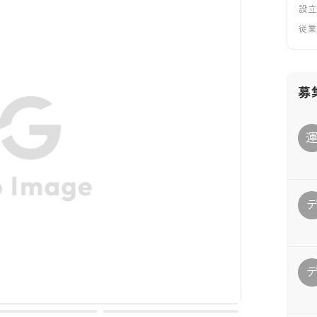
設
従
募