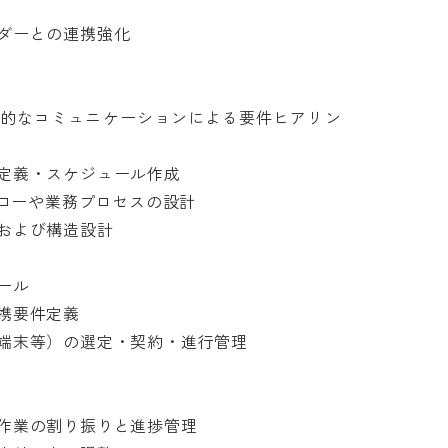
との連携強化

的なコミュニケーションによる要件ヒアリン
義・スケジュール作成

ローや業務プロセスの設計

び構造設計



要件定義

末等）の選定・契約・進行管理

業の割り振りと進捗管理
