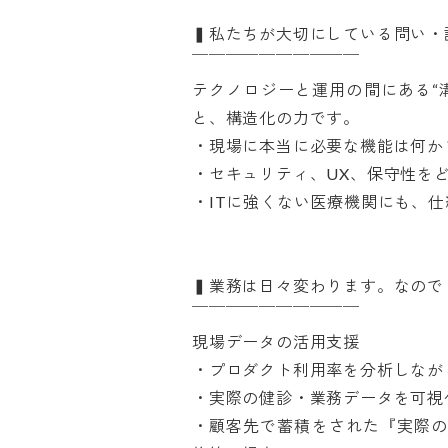
▍私たちが大切にしている問い・論点
￣￣￣￣￣￣￣￣￣￣

テクノロジーと運用の間にある“
と、構造化の力です。

・現場に本当に必要な機能は何か？
・セキュリティ、UX、保守性をど
・ITに強くない医療機関にも、仕組
▍業務は日々変わります。なので「
￣￣￣￣￣￣￣￣￣￣ 

現場データの活用支援

・プロダクト利用率を分析しながら
・実際の健診・業務データを可視化
・顧客先で蓄積をされた『実際の