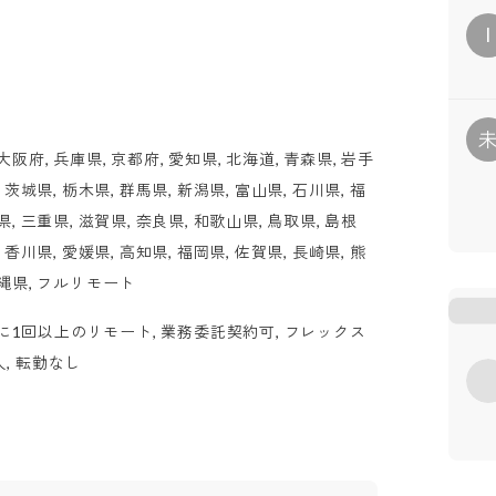
I
大阪府, 兵庫県, 京都府, 愛知県, 北海道, 青森県, 岩手
, 茨城県, 栃木県, 群馬県, 新潟県, 富山県, 石川県, 福
県, 三重県, 滋賀県, 奈良県, 和歌山県, 鳥取県, 島根
, 香川県, 愛媛県, 高知県, 福岡県, 佐賀県, 長崎県, 熊
沖縄県, フルリモート
週に1回以上のリモート, 業務委託契約可, フレックス
人, 転勤なし