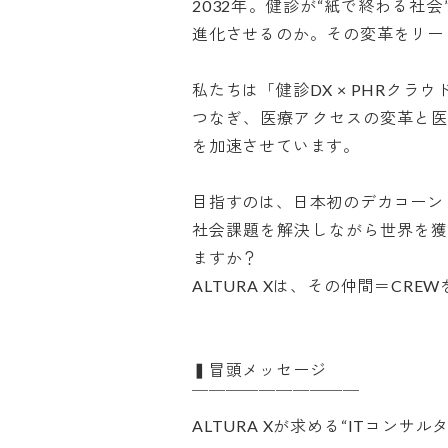
2032年。健診が“紙で終わる社
進化させるのか。その変革をリードする
私たちは「健診DX × PHRク
つなぎ、医療アクセスの変革と医
を加速させています。

目指すのは、日本初のデカコーン（
社会課題を解決しながら世界を獲
ますか？

ALTURA Xは、その仲間＝CREWを
▍冒頭メッセージ

￣￣￣￣￣￣￣￣￣￣

ALTURA Xが求める“ITコンサ