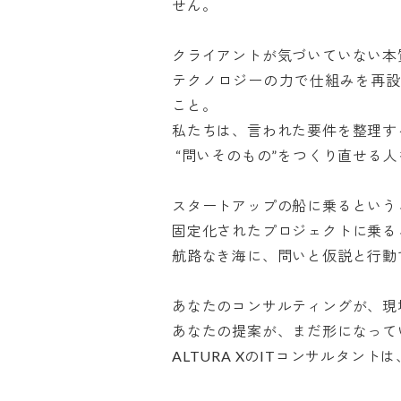
せん。

クライアントが気づいていない本質
テクノロジーの力で仕組みを再設
こと。

私たちは、言われた要件を整理する
 “問いそのもの”をつくり直せる人を探しています。

スタートアップの船に乗るというこ
固定化されたプロジェクトに乗るこ
航路なき海に、問いと仮説と行動で
あなたのコンサルティングが、現場
あなたの提案が、まだ形になってい
ALTURA XのITコンサルタントは