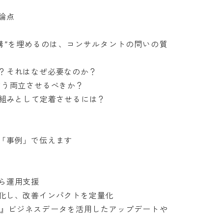


溝”を埋めるのは、コンサルタントの問いの質
それはなぜ必要なのか？

う両立させるべきか？

みとして定着させるには？

事例」で伝えます

運用支援

し、改善インパクトを定量化

』ビジネスデータを活用したアップデートや