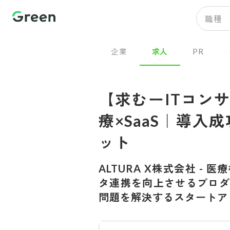
職種
企業
求人
PR
【求むーITコン
療×SaaS｜導入
ット⁠ ⁠​
ALTURA X株式会社
-
医療
タ連携を向上させるプロダ
問題を解決するスタートア