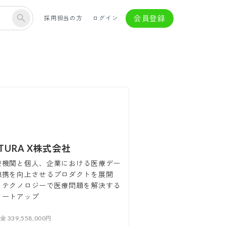
会員登録
採用担当の方
ログイン
LTURA X株式会社
療機関と個人、企業における医療デー
連携を向上させるプロダクトを展開
、テクノロジーで医療問題を解決する
タートアップ
本金
339,558,000円