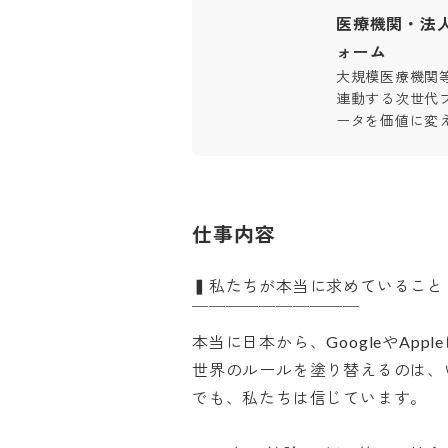
医療機関・法
ォーム
大規模医療機関
連動する次世代
ータを価値に変
仕事内容
▍私たちが本当に求めていること

￣￣￣￣￣￣￣￣￣￣

本当に日本から、GoogleやApp
世界のルールを塗り替えるのは、い
でも、私たちは信じています。
