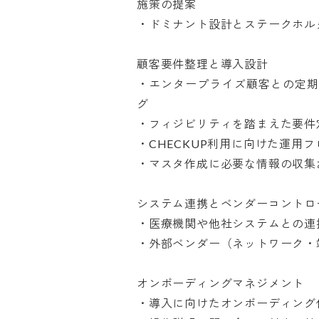
施策の提案

・ドミナント設計とステークホルダー
顧客要件整理と導入設計

・エンタープライズ顧客との定期
グ

・フィジビリティを踏まえた要件定
・CHECKUP利用に向けた運用フ
・マスタ作成に必要な情報の収集およ
システム連携とベンダーコントロール
・医療機関や他社システムとの連携
・外部ベンダー（ネットワーク・端
オンボーディングマネジメント

・導入に向けたオンボーディング作