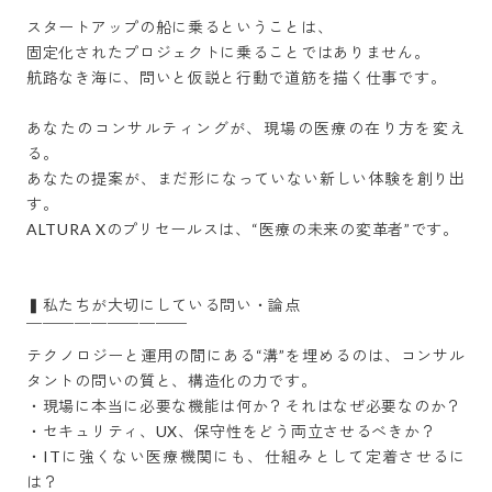
スタートアップの船に乗るということは、

固定化されたプロジェクトに乗ることではありません。

航路なき海に、問いと仮説と行動で道筋を描く仕事です。

あなたのコンサルティングが、現場の医療の在り方を変え
る。

あなたの提案が、まだ形になっていない新しい体験を創り出
す。

ALTURA Xのプリセールスは、“医療の未来の変革者”です。

▍私たちが大切にしている問い・論点

￣￣￣￣￣￣￣￣￣￣

テクノロジーと運用の間にある“溝”を埋めるのは、コンサル
タントの問いの質と、構造化の力です。

・現場に本当に必要な機能は何か？それはなぜ必要なのか？

・セキュリティ、UX、保守性をどう両立させるべきか？

・ITに強くない医療機関にも、仕組みとして定着させるに
は？
