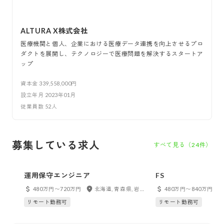
ALTURA X株式会社
医療機関と個人、企業における医療データ連携を向上させるプロ
ダクトを展開し、テクノロジーで医療問題を解決するスタートア
ップ
資本金
339,558,000円
設立年月
2023年01月
従業員数
52
人
募集している求人
すべて見る（
24
件）
運用保守エンジニア
FS
480万円〜720万円
北海道, 青森県, 岩手県, 宮城県, 秋田県, 福島県, 東京都, 神奈川県, 千葉県, 埼玉県, 茨城県, 群馬県, 新潟県, 富山県, 石川県, 福井県, 山梨県, 長野県, 愛知県, 岐阜県, 静岡県, 三重県, 大阪府, 兵庫県, 京都府, 滋賀県, 奈良県, 和歌山県, 鳥取県, 島根県, 岡山県, 広島県, 山口県, 徳島県, 香川県, 愛媛県, 高知県, 福岡県, 佐賀県, 長崎県, 熊本県, 大分県, 宮崎県, 鹿児島県, 沖縄県, フルリモート
480万円〜840万円
リモート勤務可
リモート勤務可