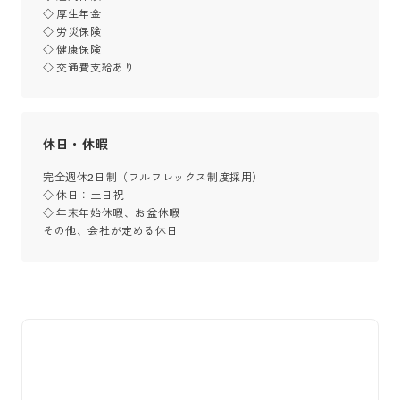
◇ 厚生年金

◇ 労災保険

◇ 健康保険

◇ 交通費支給あり
休日・休暇
完全週休2日制（フルフレックス制度採用）

◇ 休日：土日祝

◇ 年末年始休暇、お盆休暇

その他、会社が定める休日