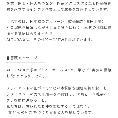
企業・保険・個人をつなぎ、医療アクセスの変革と医療費削
減を両立するインフラ企業として成長を加速させています。

目指すのは、日本初のデカコーン（時価総額1兆円企業）

社会課題を解決しながら世界を獲りに行く、本気の挑戦に参
加する覚悟はありますか？

ALTURA Xは、その仲間＝CREWを求めています。

▍冒頭メッセージ

￣￣￣￣￣￣￣￣￣￣

ALTURA Xが求める“プリセールス”は、単なる“実装の橋渡
し役”ではありません。

クライアントが気づいていない本質的な課題を掘り起こし、

テクノロジーの力で仕組みを再設計し、医療という社会イン
フラを前に進めること。

私たちは、言われた要件を整理する人ではなく、

 “問いそのもの”をつくり直せる人を探しています。
