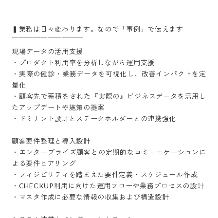
▍業務は日々変わります。なので「事例」で伝えます

￣￣￣￣￣￣￣￣￣￣ 

現場データの活用支援

・プロダクト利用率を分析しながら運用支援

・実際の健診・業務データを可視化し、改善インパクトを定
量化

・顧客先で蓄積をされた『実際の』ビジネスデータを活用し
たアップデートや施策の提案

・ドミナント設計とステークホルダーとの連携強化

顧客要件整理と導入設計

・エンタープライズ顧客との定期的なコミュニケーションに
よる要件ヒアリング

・フィジビリティを踏まえた要件定義・スケジュール作成

・CHECKUP利用に向けた運用フローや業務プロセスの設計

・マスタ作成に必要な情報の収集および構造設計
