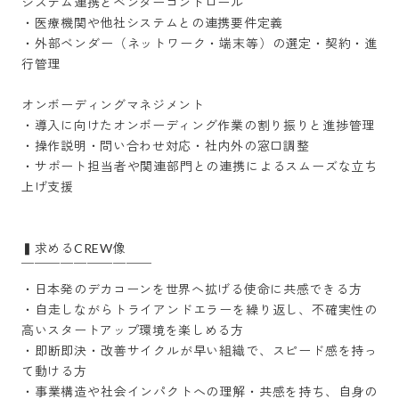
システム連携とベンダーコントロール

・医療機関や他社システムとの連携要件定義

・外部ベンダー（ネットワーク・端末等）の選定・契約・進
行管理

オンボーディングマネジメント

・導入に向けたオンボーディング作業の割り振りと進捗管理

・操作説明・問い合わせ対応・社内外の窓口調整

・サポート担当者や関連部門との連携によるスムーズな立ち
上げ支援

▍求めるCREW像

￣￣￣￣￣￣￣￣￣￣ 

・日本発のデカコーンを世界へ拡げる使命に共感できる方

・自走しながらトライアンドエラーを繰り返し、不確実性の
高いスタートアップ環境を楽しめる方

・即断即決・改善サイクルが早い組織で、スピード感を持っ
て動ける方

・事業構造や社会インパクトへの理解・共感を持ち、自身の