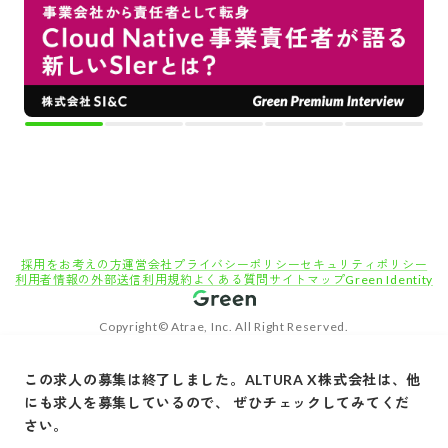
採用をお考えの方
運営会社
プライバシーポリシー
セキュリティポリシー
利用者情報の外部送信
利用規約
よくある質問
サイトマップ
Green Identity
Copyright© Atrae, Inc. All Right Reserved.
転職サイトGreen
エンジニア・技術職（システム/ネットワーク）の求人
この求人の募集は終了しました。
ALTURA X株式会社
は、他
【フルリモート｜プリセールス】“紙で終わる社会”をデータ基盤へ！次世代医療インフラ
にも求人を募集しているので、 ぜひチェックしてみてくだ
を生み出すスタートアップのプリセールス
さい。