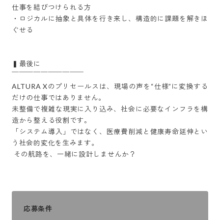
仕事を結びつけられる方

・ロジカルに抽象と具体を行き来し、構造的に課題を解きほ
ぐせる

▍最後に

￣￣￣￣￣￣￣￣￣￣

ALTURA Xのプリセールスは、現場の声を“仕様”に変換する
だけの仕事ではありません。

未整備で複雑な現実に入り込み、社会に必要なインフラを構
造から整える役割です。

「システム導入」ではなく、医療費削減と健康寿命延伸とい
う社会的変化を生みます。

 その航路を、一緒に設計しませんか？
応募条件