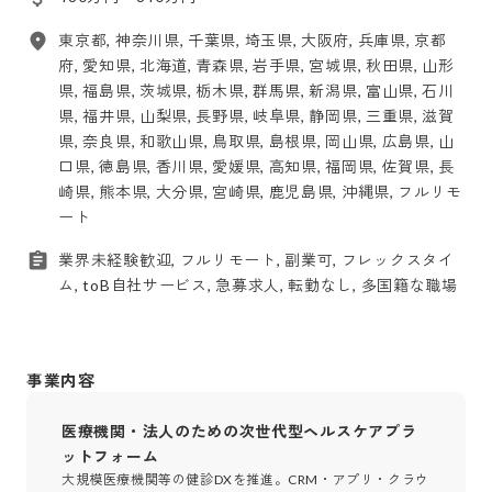
東京都, 神奈川県, 千葉県, 埼玉県, 大阪府, 兵庫県, 京都
府, 愛知県, 北海道, 青森県, 岩手県, 宮城県, 秋田県, 山形
県, 福島県, 茨城県, 栃木県, 群馬県, 新潟県, 富山県, 石川
県, 福井県, 山梨県, 長野県, 岐阜県, 静岡県, 三重県, 滋賀
県, 奈良県, 和歌山県, 鳥取県, 島根県, 岡山県, 広島県, 山
口県, 徳島県, 香川県, 愛媛県, 高知県, 福岡県, 佐賀県, 長
崎県, 熊本県, 大分県, 宮崎県, 鹿児島県, 沖縄県, フルリモ
ート
業界未経験歓迎, フルリモート, 副業可, フレックスタイ
ム, toB自社サービス, 急募求人, 転勤なし, 多国籍な職場
事業内容
医療機関・法人のための次世代型ヘルスケアプラ
ットフォーム
大規模医療機関等の健診DXを推進。CRM・アプリ・クラウ