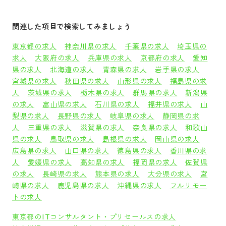
関連した項目で検索してみましょう
東京都の求人
神奈川県の求人
千葉県の求人
埼玉県の
求人
大阪府の求人
兵庫県の求人
京都府の求人
愛知
県の求人
北海道の求人
青森県の求人
岩手県の求人
宮城県の求人
秋田県の求人
山形県の求人
福島県の求
人
茨城県の求人
栃木県の求人
群馬県の求人
新潟県
の求人
富山県の求人
石川県の求人
福井県の求人
山
梨県の求人
長野県の求人
岐阜県の求人
静岡県の求
人
三重県の求人
滋賀県の求人
奈良県の求人
和歌山
県の求人
鳥取県の求人
島根県の求人
岡山県の求人
広島県の求人
山口県の求人
徳島県の求人
香川県の求
人
愛媛県の求人
高知県の求人
福岡県の求人
佐賀県
の求人
長崎県の求人
熊本県の求人
大分県の求人
宮
崎県の求人
鹿児島県の求人
沖縄県の求人
フルリモー
トの求人
東京都のITコンサルタント・プリセールスの求人