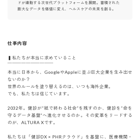
ドが連動する次世代プラットフォームを展開。蓄積された
膨大なデータを価値に変え、ヘルスケアの未来を創る。
仕事内容
▍私たちが本当に求めていること

￣￣￣￣￣￣￣￣￣￣

本当に日本から、GoogleやAppleに並ぶ巨大企業を生み出せ
ないのか？

世界のルールを塗り替えるのは、いつも海外企業。

でも、私たちは信じています。

2032年。健診が“紙で終わる社会”を残すのか、健診を“命を
守るデータ基盤”へ進化させるのか。その変革をリードする
のが、ALTURA Xです。

私たちは「健診DX × PHRクラウド」を基盤に、医療機関・