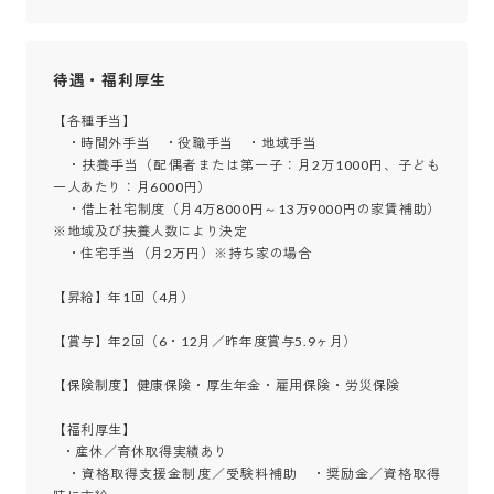
待遇・福利厚生
【各種手当】

　・時間外手当　・役職手当　・地域手当

　・扶養手当（配偶者または第一子：月2万1000円、子ども
一人あたり：月6000円）

　・借上社宅制度（月4万8000円～13万9000円の家賃補助）
※地域及び扶養人数により決定

　・住宅手当（月2万円）※持ち家の場合　

【昇給】年1回（4月）

【賞与】年2回（6・12月／昨年度賞与5.9ヶ月）

【保険制度】健康保険・厚生年金・雇用保険・労災保険

【福利厚生】

   ・産休／育休取得実績あり

　・資格取得支援金制度／受験料補助　・奨励金／資格取得