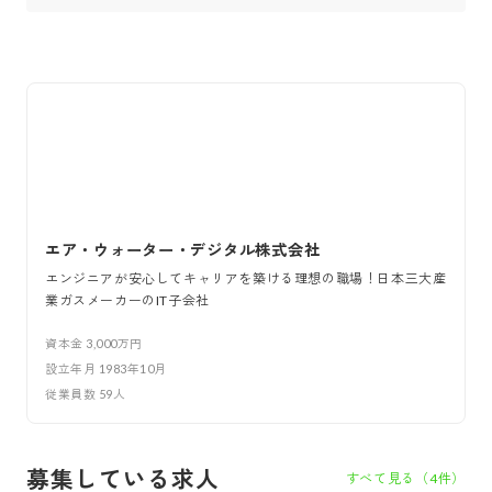
エア・ウォーター・デジタル株式会社
エンジニアが安心してキャリアを築ける理想の職場！日本三大産
業ガスメーカーのIT子会社
資本金
3,000万円
設立年月
1983年10月
従業員数
59
人
募集している求人
すべて見る（
4
件）