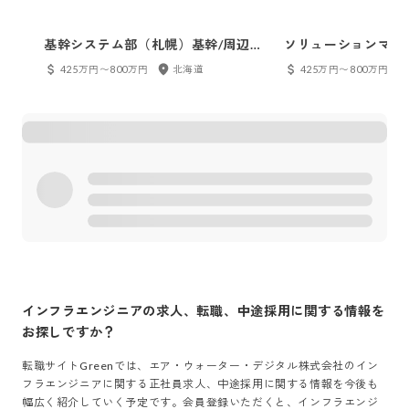
基幹システム部（札幌）基幹/周辺シ
ソリューションマネ
ステムの構築・導入エンジニア（エ
阪）ＩＴソリューシ
425万円〜800万円
北海道
425万円〜800万円
ア・ウォーターグループ全体のＩＴ
（エア・ウォーター
面を支える社内ＳＥ）
ＩＴ面を支える社内
インフラエンジニア
の求人、転職、中途採用に関する情報を
お探しですか？
転職サイトGreenでは、
エア・ウォーター・デジタル株式会社
の
イン
フラエンジニア
に関する正社員求人、中途採用に関する情報を今後も
幅広く紹介していく予定です。会員登録いただくと、
インフラエンジ