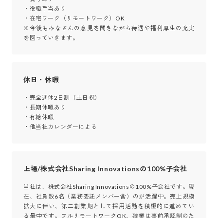
・役職手当あり

・在宅ワーク（リモートワーク）OK

※今後もみなさんの意見を聞きながら待遇や福利厚生の充実
を図っていきます。
休日・休暇
・完全週休2日制（土日祝）

・長期休暇あり

・有給休暇

・他当社カレンダーによる
上場/株式会社Sharing Innovationsの100%子会社
当社は、株式会社Sharing Innovationsの100%子会社です。現
在、社員数6名（業務委託メンバー含）のが活躍中。売上規模
拡大に伴い、第二創業期として採用活動を積極的に進めてい
る最中です。フルリモートワークOK、残業は事前承認制のた