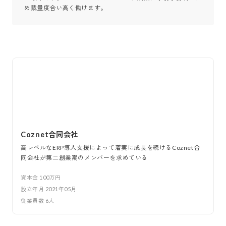
め裁量度合い高く働けます。
Coznet合同会社
高レベルなERP導入支援によって着実に成長を続けるCoznet合
同会社が第二創業期のメンバーを求めている
資本金
100万円
設立年月
2021年05月
従業員数
6
人