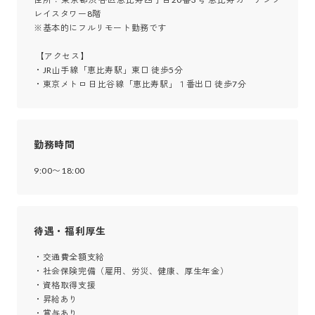
レイスタワー8階

※基本的にフルリモート勤務です

 【アクセス】

・JR山手線「恵比寿駅」東口 徒歩5分

・東京メトロ 日比谷線「恵比寿駅」１番出口 徒歩7分
勤務時間
9:00〜18:00
待遇・福利厚生
・交通費全額支給

・社会保険完備（雇用、労災、健康、厚生年金）

・資格取得支援

・昇給あり

・賞与あり
