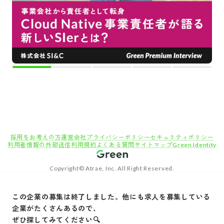
採用をお考えの方
運営会社
プライバシーポリシー
セキュリティポリシー
利用者情報の外部送信
利用規約
よくある質問
サイトマップ
Green Identity
Copyright© Atrae, Inc. All Right Reserved.
転職サイトGreen
エンジニア・技術職（システム/ネットワーク）の求人
この企業の募集は終了しました。他にも求人を募集している
ERPシステム導入を検討中の企業との折衝・要件定義など／フルリモートで個人の裁量が
企業がたくさんあるので、
大きい職場です！
ぜひ探してみてください🔍