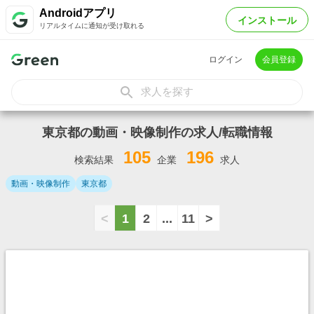
Androidアプリ
インストール
リアルタイムに通知が受け取れる
ログイン
会員登録
求人を探す
東京都の動画・映像制作の求人/転職情報
105
196
検索結果
企業
求人
動画・映像制作
東京都
<
1
2
...
11
>