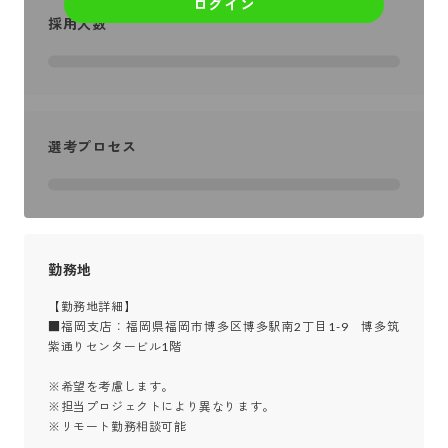
ログイン
採用人数
選考プロセス
勤務地
【勤務地詳細】

■福岡支店：福岡県福岡市博多区博多駅南2丁目1-9　博多筑
紫通りセンタービル1階

※希望を考慮します。

※担当プロジェクトにより異なります。

※リモート勤務相談可能
