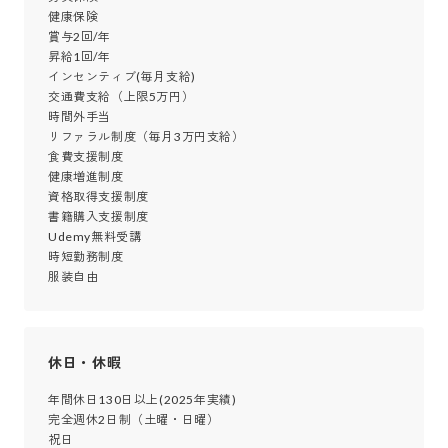
健康保険

賞与2回/年

昇給1回/年

インセンティブ(毎月支給)

交通費支給（上限5万円）

時間外手当

リファラル制度（毎月3万円支給）

食費支援制度

健康増進制度

資格取得支援制度

書籍購入支援制度

Udemy無料受講

時短勤務制度

服装自由
休日・休暇
年間休日130日以上(2025年実績)

完全週休2日制（土曜・日曜）

祝日
