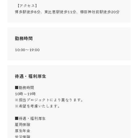
 【アクセス】

博多駅徒歩8分、東比恵駅徒歩11分、櫛田神社前駅徒歩20分
勤務時間
10:00〜19:00
待遇・福利厚生
■勤務時間

10時～19時

※担当プロジェクトにより異なります。

※希望を考慮いたします。

■待遇・福利厚生

雇用保険

厚生年金

労災保険
