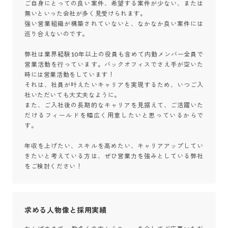
ご自身にとっての良い案件、希望する案件が少ない、または
無いといった会社が多く見受けられます。

強い営業組織が構築されていないと、なかなか良い案件には
巡り合えないのです。

弊社は業界経験10年以上の役員も含めて内勤メンバー全員で
営業活動を行っています。バックオフィスでさえ手が空いた
時には営業活動をしています！

それは、社員が叶えたいキャリアを実現するため、いつご入
社いただいても大丈夫なように。

また、ご入社後の長期的なキャリアを見据えて、ご活躍いた
だけるフィールドを幅広く用意したいと思っているからで
す。

年収を上げたい、スキルを高めたい、キャリアアップしてい
きたいと考えている方は、ぜひ営業力を強みとしている弊社
をご検討ください！
求める人物像と採用実績