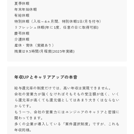
夏季休暇

年末年始休暇

有給休暇

特別休暇（入社～6ヵ月間、特別休暇1日/月を付与）

リフレッシュ休暇(年に1度、任意の日に取得可能)

慶弔休暇

介護休暇

産休・育休（実績あり）

残業は9.5時間/月程度(2025年実績)
年収UPとキャリアアップの本音
給与還元率の制度だけでは、高い年収は実現できません。

会社の営業力が強くなければそもそもの受注額が低く、いく
ら還元率が高くても還元値としてはあまり大きくはならない
からです。

もう一つ、会社の営業力にはエンジニアのキャリアと密接に
関わってきます。

多くの企業が導入している「案件選択制度」ですが、これも
年収同様。
