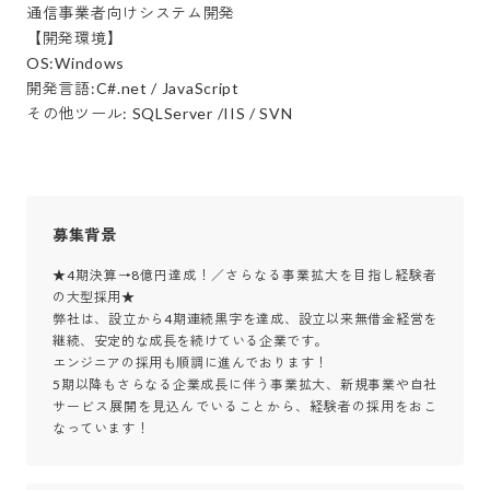
通信事業者向けシステム開発

【開発環境】

OS:Windows

開発言語:C#.net / JavaScript

その他ツール: SQLServer /IIS / SVN
募集背景
★4期決算→8億円達成！／さらなる事業拡大を目指し経験者
の大型採用★ 

弊社は、設立から4期連続黒字を達成、設立以来無借金経営を
継続、安定的な成長を続けている企業です。

エンジニアの採用も順調に進んでおります！ 

5期以降もさらなる企業成長に伴う事業拡大、新規事業や自社
サービス展開を見込んでいることから、経験者の採用をおこ
なっています！