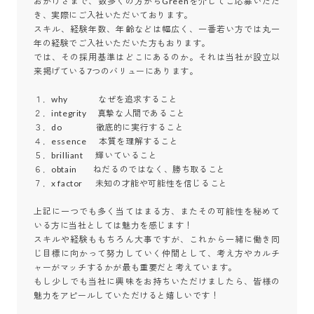
おかげさまで、数多くの方からGreenを介してご応募いただ
き、実際にご入社いただいております。

スキル、経験年数、年齢などは幅広く、一番若い方では丸一
年の経験でご入社いただいた方もおります。

では、その採用基準はどこにあるのか。それは当社が設立以
来掲げている7つのバリューにあります。

１．why　　　  なぜを追求すること

２．integrity　 真摯な人間であること

３．do　　 　   徹底的に実行すること

４．essence　  本質を理解すること

５．brilliant　  輝いていること

６．obtain    　ねだるのではなく、勝ち取ること

７．x factor　  未知の才能や可能性を信じること

上記に一つでも多く当てはまる方、またその可能性を秘めて
いる方に当社としては魅力を感じます！

スキルや経験ももちろん大事ですが、これから一緒に働き同
じ目標に向かって努力していく仲間として、考え方やカルチ
ャーがマッチするかが最も重要だと考えています。

もし少しでも当社に興味をお持ちいただけましたら、皆様の
魅力をアピールしていただけると嬉しいです！