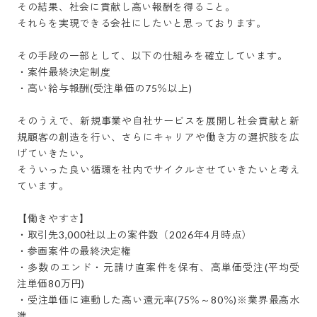
その結果、社会に貢献し高い報酬を得ること。

それらを実現できる会社にしたいと思っております。

その手段の一部として、以下の仕組みを確立しています。

・案件最終決定制度

・高い給与報酬(受注単価の75％以上)

そのうえで、新規事業や自社サービスを展開し社会貢献と新
規顧客の創造を行い、さらにキャリアや働き方の選択肢を広
げていきたい。

そういった良い循環を社内でサイクルさせていきたいと考え
ています。

【働きやすさ】

・取引先3,000社以上の案件数（2026年4月時点） 

・参画案件の最終決定権

・多数のエンド・元請け直案件を保有、高単価受注(平均受
注単価80万円)

・受注単価に連動した高い還元率(75％～80％)※業界最高水
準
