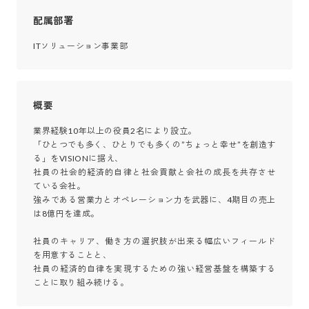
配属部署
ITソリューション事業部
概要
業界経験10年以上の役員2名により設立。

「ひとつでも多く、ひとりでも多くの”ちょっと幸せ”を創造す
る」をVISIONに据え、

社員の社会的経済的自律と社会貢献と会社の成長を共存させ
ている会社。

強みである営業力とオペレーション力を武器に、4期目の売上
は8億円を達成。

社員のキャリア、働き方の選択肢が出来る幅広いフィールド
を用意することと、

社員の経済的自律を実現するための強い経営基盤を構築する
ことに取り組み続ける。