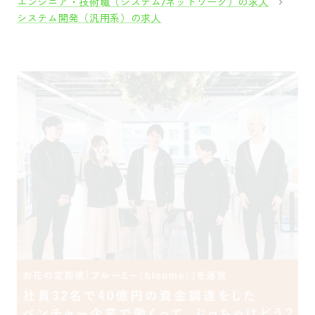
エンジニア・技術職（システム/ネットワーク）の求人
システム開発（汎用系）の求人
採用をお考えの方
運営会社
プライバシーポリシー
セキュリティポリシー
利用者情報の外部送信
利用規約
よくある質問
サイトマップ
Green Identity
Copyright© Atrae, Inc. All Right Reserved.
転職サイトGreen
エンジニア・技術職（システム/ネットワーク）の求人
【福岡勤務】バックエンドエンジニア☆キャリア形成を見据えた案件選択/業界最高水準
の給与還元/副業OK/年間休日130日/無借金経営/急成長ITベンチャー/充実の福利厚生