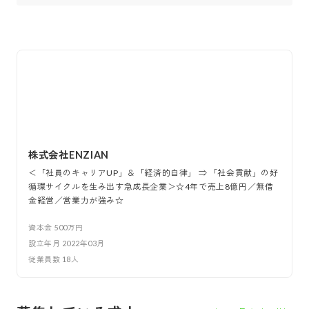
株式会社ENZIAN
＜「社員のキャリアUP」＆「経済的自律」 ⇒ 「社会貢献」の好
循環サイクルを生み出す急成長企業＞☆4年で売上8億円／無借
金経営／営業力が強み☆
資本金
500万円
設立年月
2022年03月
従業員数
18
人