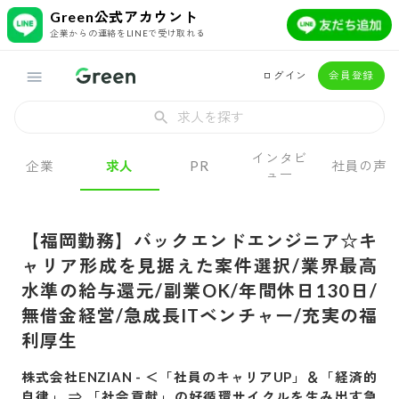
Green公式アカウント
企業からの連絡をLINEで受け取れる
ログイン
会員登録
求人を探す
インタビ
企業
求人
PR
社員の声
ュー
【福岡勤務】バックエンドエンジニア☆キ
ャリア形成を見据えた案件選択/業界最高
水準の給与還元/副業OK/年間休日130日/
無借金経営/急成長ITベンチャー/充実の福
利厚生
株式会社ENZIAN
-
＜「社員のキャリアUP」＆「経済的
自律」 ⇒ 「社会貢献」の好循環サイクルを生み出す急