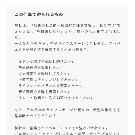
この仕事で得られるもの
弊社は、「社員の社会的・経済的自律を支援し、世の中に"ち
ょっと幸せ"を創造したい」という想いのもと創立されまし
た。

一人ひとりのキャリアやライフステージに合わせた、プロジ
ェクトや働き方を選択することが出来ます。

「モダンな環境で成長し続けたい」

「最先端技術を習得したい」

「大規模案件を経験してみたい」

「上流工程にチャレンジしてみたい」

「ライフワークバランスを充実させたい」

「時短勤務の正解を模索したい」

「リモート勤務で生活の効率化をはかりたい」

など、それぞれのライフステージや現在地、希望の働き方を
是非聞かせてください！

弊社は、営業力とオペレーション力が強みの会社です。

ご自身のキャリアアップやスキル・希望に合ったプロジェク