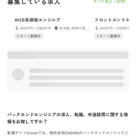
募集している求人
すべて見る（
43
件）
WEB系開発エンジニア
フロントエンドエン
450万円〜1000万円
東京都, 神奈川県, 千葉県, 埼玉県, 茨城県, 栃木県, 群馬県, 大阪府, 福岡県
450万円〜1300万円
リモート勤務可
リモート勤務可
バックエンドエンジニア
の求人、転職、中途採用に関する情
報をお探しですか？
転職サイトGreenでは、
株式会社ENZIAN
の
バックエンドエンジニア
に