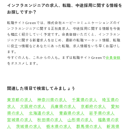
インフラエンジニア
の求人、転職、中途採用に関する情報を
お探しですか？
転職サイトGreenでは、
株式会社エーピーコミュニケーションズ
の
イ
ンフラエンジニア
に関する正社員求人、中途採用に関する情報を今後
も幅広く紹介していく予定です。会員登録いただくと、
インフラエン
ジニア
に関する新着求人をはじめ、最新の転職マーケット情報、転職
に役立つ情報などあなたにあった転職、求人情報をいち早くお届けし
ます。
今すぐの人も、これからの人も。まずは転職サイトGreenで
会員登録
をオススメします。
関連した項目で検索してみましょう
東京都の求人
神奈川県の求人
千葉県の求人
埼玉県の
求人
大阪府の求人
兵庫県の求人
京都府の求人
愛知
県の求人
北海道の求人
青森県の求人
岩手県の求人
宮城県の求人
秋田県の求人
山形県の求人
福島県の求
人
茨城県の求人
栃木県の求人
群馬県の求人
新潟県