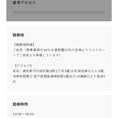
選考プロセス
勤務地
【勤務地詳細】

ご自宅（弊事業部の50％は首都圏以外の各地よりフルリモー
トでご自宅より参画しています）

 【アクセス】

本社：東京都千代田区鍛冶町2丁目9番12号 神田徳力ビル 3階

JR神田駅東口 地下鉄銀座線神田駅1番出口 JR連絡口より徒歩3
分
勤務時間
10:00〜18:30