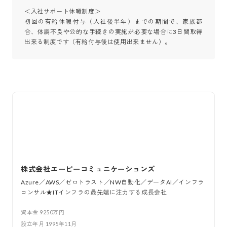
＜入社サポート休暇制度＞

初回の有給休暇付与（入社後半年）までの期間で、家族都
合、体調不良や公的な手続きの実施が必要な場合に3日間取得
出来る制度です（有給付与後は使用出来ません）。
株式会社エーピーコミュニケーションズ
Azure／AWS／ゼロトラスト／NW自動化／データAI／インフラ
コンサル★ITインフラの最先端に注力する成長会社
資本金
9250万円
設立年月
1995年11月