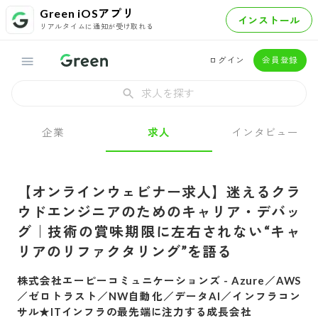
Green iOSアプリ
インストール
リアルタイムに通知が受け取れる
ログイン
会員登録
求人を探す
企業
求人
インタビュー
【オンラインウェビナー求人】迷えるクラ
ウドエンジニアのためのキャリア・デバッ
グ｜技術の賞味期限に左右されない“キャ
リアのリファクタリング”を語る
株式会社エーピーコミュニケーションズ
-
Azure／AWS
／ゼロトラスト／NW自動化／データAI／インフラコン
サル★ITインフラの最先端に注力する成長会社