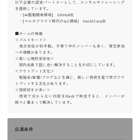
以下企業の認定パートナーとして、コンサルやトレーニング
を提供しています。

　・[AI駆動開発領域]　GitHub社

　・[マルチクラウド時代のIaC領域]　HashiCorp社

■チームの特徴

＜フルリモート＞

　地方在住が約半数。子育て中のメンバーも多く、育児参加
への理解があります。

＜高い心理的安全性＞

　部内全員で話し合い解決することを大切にしています。

＜アウトプット文化＞

　勉強会/登壇/ブログなどを通じ、新しい技術を皆で学びアウ
トプットする文化があります。

＜技術好きが多い＞

　技術で分からない内容をSlackで発信すると、メンバーが
続々と集まって解決しています。
応募条件