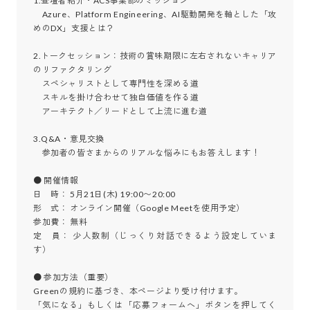
1.登壇者紹介・ACS事業部のミッション

　Azure、Platform Engineering、AI駆動開発を軸とした「攻
めのDX」支援とは？

2.トークセッション：技術の賞味期限に左右されないキャリア
のリファクタリング

　スペシャリストとして専門性を深める道

　スキルを掛け合わせて独自価値を作る道

　アーキテクト／リードとして上流に進む道

3.Q&A・意見交換

　参加者の皆さまからのリアルな悩みにもお答えします！

● 開催情報

日　時： 5月21日(木) 19:00〜20:00

形　式： オンライン開催（Google Meetを使用予定）

参加費： 無料

定　員： 少人数制（じっくり対話できるよう設定していま
す）

● 参加方法（重要）

Greenの規約に基づき、本ページより受け付けます。

「気になる」もしくは「応募フォームへ」ボタンを押してく