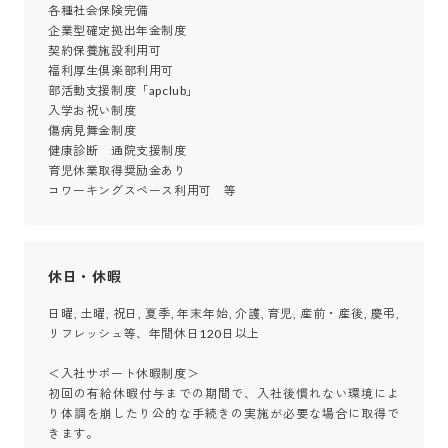
各種社会保険完備

企業型確定拠出年金制度

契約保養施設利用可

福利厚生倶楽部利用可

部活動支援制度「apclub」

入学お祝い制度

傷病見舞金制度

健康診断　通院支援制度

育児休業取得奨励金あり

コワーキングスペース利用可　等
休日・休暇
日曜, 土曜, 祝日, 夏季, 年末年始, 介護, 育児, 産前・産後, 慶弔,
リフレッシュ等、年間休日120日以上

＜入社サポート休暇制度＞

初回の有給休暇付与までの期間で、入社後慣れない環境によ
り体調を崩したり公的な手続きの実施が必要な場合に取得で
きます。