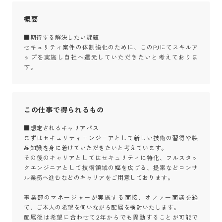
概要
■期待する解決したい課題

セキュリティ案件の体制強化のために、このPJにてスキルア
ップを実施し自社へ還元していただきたいと考えておりま
す。
この仕事で得られるもの
■想定されるキャリアパス

まずはセキュリティエンジニアとして新しい技術の習得や製
品知識を身に着けていただきたいと考えています。

その後のキャリアとしてはセキュリティに特化、フルスタッ
クエンジニアとして技術領域の幅を広げる、提案などコンサ
ル業務へ進むなどのキャリアをご用意しております。

事業部のマネージャーが実施する面接、オファー面談を経
て、ご本人の希望を伺いながら配属を検討いたします。

配属後は希望に合わせて2年からでも異動することが可能で