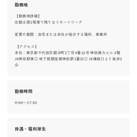
勤務地
【勤務地詳細】

出勤は週1程度で残りはリモートワーク

変更の範囲：自宅または会社が指示する場所、事業所

 【アクセス】

本社：東京都千代田区鍛冶町2丁目9番12号 神田徳力ビル 3階

JR神田駅東口 地下鉄銀座線神田駅1番出口 JR連絡口より徒歩3
分
勤務時間
9:00〜17:30
待遇・福利厚生