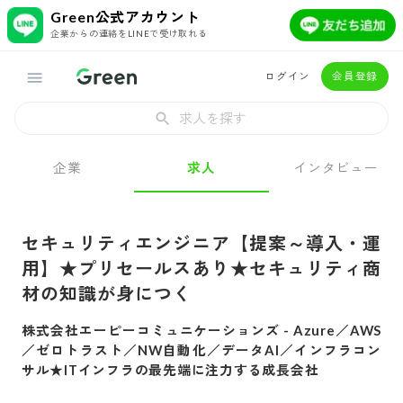
Green公式アカウント
企業からの連絡をLINEで受け取れる
ログイン
会員登録
求人を探す
企業
求人
インタビュー
セキュリティエンジニア【提案～導入・運
用】★プリセールスあり★セキュリティ商
材の知識が身につく
株式会社エーピーコミュニケーションズ
-
Azure／AWS
／ゼロトラスト／NW自動化／データAI／インフラコン
サル★ITインフラの最先端に注力する成長会社