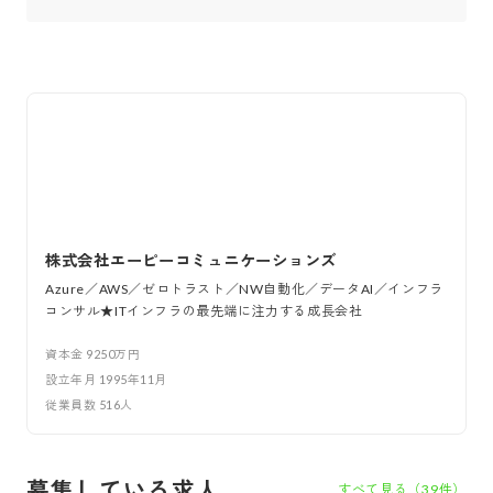
株式会社エーピーコミュニケーションズ
Azure／AWS／ゼロトラスト／NW自動化／データAI／インフラ
コンサル★ITインフラの最先端に注力する成長会社
資本金
9250万円
設立年月
1995年11月
従業員数
516
人
募集している求人
すべて見る（
39
件）