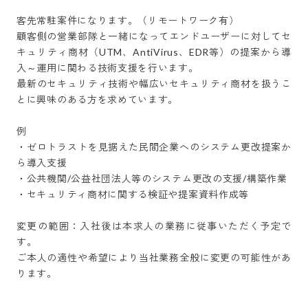
客先常駐案件になります。（リモートワーク有）

顧客側の営業部隊と一緒になってエンドユーザーに対してセ
キュリティ商材（UTM、AntiVirus、EDR等）の提案から導
入～運用に関わる技術支援を行います。

最新のセキュリティ技術や幅広いセキュリティ商材を扱うこ
とに興味のある方を求めています。

例

・ゼロトラストを見据えた民間企業へのシステム更改提案か
ら導入支援

・公共機関/公益社団法人等のシステム更改の支援/構築作業

・セキュリティ商材に関する検証や提案資料作成等

変更の範囲：入社後は本求人の業務に従事いただく予定で
す。

ご本人の適性や希望により当社業務全般に変更の可能性があ
ります。