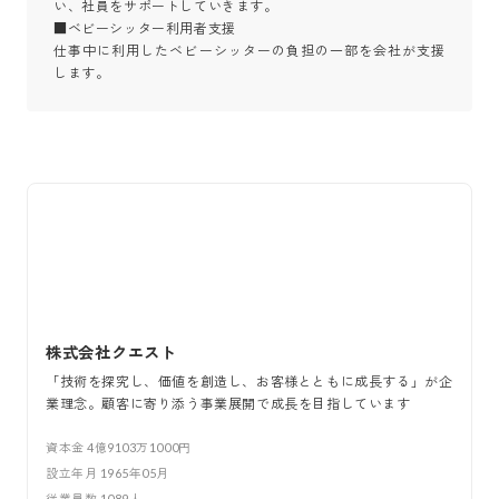
い、社員をサポートしていきます。

■ベビーシッター利用者支援

仕事中に利用したベビーシッターの負担の一部を会社が支援
します。
株式会社クエスト
「技術を探究し、価値を創造し、お客様とともに成長する」が企
業理念。顧客に寄り添う事業展開で成長を目指しています
資本金
4億9103万1000円
設立年月
1965年05月
従業員数
1089
人