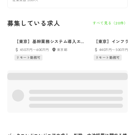
募集している求人
すべて見る（
20
件）
【東京】基幹業務システム導入エン
【東京】インフラエ
ジニア 東証STD市場上場／年間休
STD市場上場／平均
450万円〜600万円
東京都
440万円〜500万円
日120日以上／定着率95%／平均勤
定着率95%程度／
リモート勤務可
リモート勤務可
続年数11年
件あり／年間休日12
20H程度