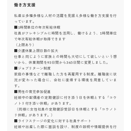
働き方支援
私達は多種多様な人材の活躍を見据え多様な働き方支援を行
っています。

■1時間単位の年次有給休暇

社員がフレキシブルに時間を活用し、働けるよう、1時間単位
で年次有給休暇が取得できます

（上限あり）

■介護休業上限日数の拡大

仕事と同じように家族との時間も大切にして欲しいという想
いから、休業期間を93日間から365日間に変更しました。

■ジョブリターン制度

家庭の事情などで離職した方を再雇用する制度。離職後に状
況が変わった場合に、会社に復帰する環境を用意していま
す。

■男性の育児参加促進

妊娠中の配偶者の定期健診に付き添う日を休暇とする「コウ
ノトリ付き添い休暇」があります。

 （同様に女性社員の定期健診受診日を休暇とする「コウノト
リ休暇」があります。）

■ライフステージの変化に対する社員サポート

妊娠や出産した際に面談を設け、制度の説明や情報提供を行