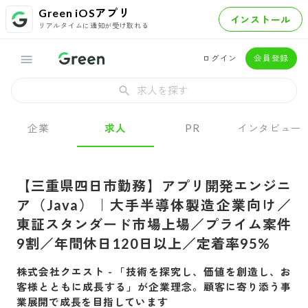
Green iOSアプリ
インストール
リアルタイムに通知が受け取れる
ログイン
会員登録
求人を探す
企業
求人
PR
インタビュー
【三重県四日市勤務】アプリ開発エンジニ
ア（Java）｜大手半導体製造企業向け／
東証スタンダード市場上場／プライム案件
9割／年間休日120日以上／定着率95%
株式会社クエスト
-
「技術を探究し、価値を創造し、お
客様とともに成長する」が企業理念。顧客に寄り添う事
業展開で成長を目指しています