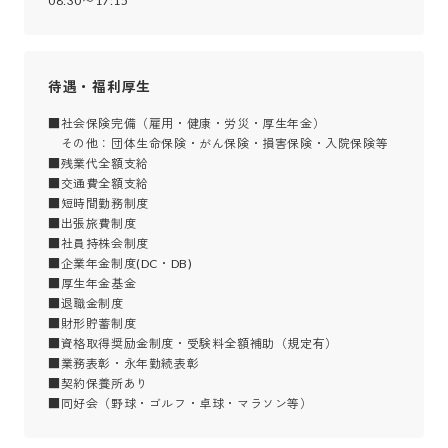
08:30〜17:15
待遇・福利厚生
■社会保険完備（雇用・健康・労災・厚生年金）

　その他：団体生命保険・がん保険・損害保険・入院保険等

■残業代全額支給

■交通費全額支給

■短時間勤務制度

■出張旅費制度

■社員持株会制度

■企業年金制度(DC・DB)

■厚生年金基金

■退職金制度

■財形貯蓄制度

■資格取得奨励金制度・受験料全額補助（規定有）

■業務表彰・永年勤続表彰

■契約保養所あり

■同好会（野球・ゴルフ・卓球・マラソン等）