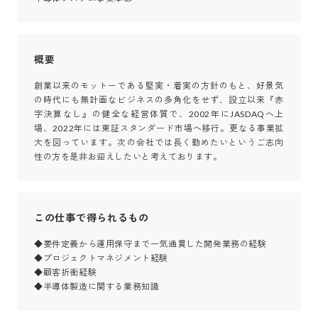
概要
創業以来のモットーである堅実・着実の方針のもと、好景気
の時代にも無計画なビジネスの多角化をせず、設立以来『赤
字決算なし』の健全な経営体質で、2002年にJASDAQへ上
場、2022年には東証スタンダード市場へ移行。更なる事業拡
大を図っています。次の会社では長く勤めたいというご志向
性の方を是非お迎えしたいと考えております。
この仕事で得られるもの
◆要件定義から運用保守まで一気通貫した開発業務の経験

◆プロジェクトマネジメント経験

◆顧客折衝経験

◆半導体製造に関する業務知識