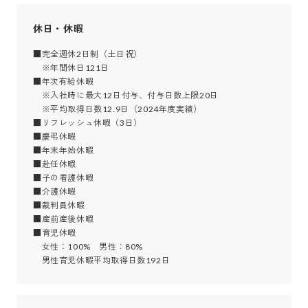
休日・休暇
■完全週休2日制（土日祝）

　※年間休日121日

■年次有給休暇

　※入社時に最大12日付与、付与日数上限20日

　※平均取得日数12.9日（2024年度実績）

■リフレッシュ休暇（3日）

■慶弔休暇

■年末年始休暇

■赴任休暇

■子の看護休暇

■介護休暇

■裁判員休暇

■産前産後休暇

■育児休暇

　女性：100%　男性：80%

　男性育児休暇平均取得日数192日