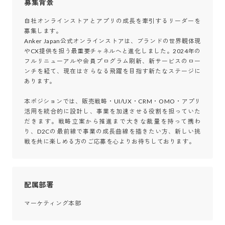
募集背景
自社オンラインストアとアプリの成長を牽引するリーダーを
募集します。

Anker Japan公式オンラインストアは、ブランドの世界観体現
やCX提供を担う最重要チャネルへと進化しました。2024年の
フルリニューアルや会員プログラム刷新、新サービスのロー
ンチを経て、現在はさらなる飛躍を目指す新たなステージに
あります。

本ポジションでは、販売戦略・UI/UX・CRM・OMO・アプリ
活用を統合的に設計し、事業を加速させる役割を担っていた
だきます。戦略立案から推進まで大きな裁量を持って携わ
り、D2Cの最前線で事業の成長曲線を描きたい方、新しい挑
戦を共に楽しめる方のご応募を心よりお待ちしております。
配属部署
マーケティング本部