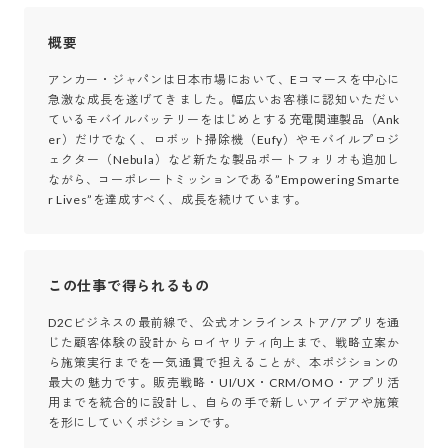
概要
アンカー・ジャパンは日本市場において、Eコマースを中心に
急激な成長を遂げてきました。幅広いお客様に認知いただい
ているモバイルバッテリーをはじめとする充電関連製品（Ank
er）だけでなく、ロボット掃除機（Eufy）やモバイルプロジ
ェクター（Nebula）など新たな製品ポートフォリオも追加し
ながら、コーポレートミッションである”Empowering Smarte
r Lives”を達成すべく、成長を続けています。
この仕事で得られるもの
D2Cビジネスの最前線で、公式オンラインストア/アプリを通
じた顧客体験の設計からロイヤリティ向上まで、戦略立案か
ら施策実行までを一気通貫で担えることが、本ポジションの
最大の魅力です。販売戦略・UI/UX・CRM/OMO・アプリ活
用までを統合的に設計し、自らの手で新しいアイデアや施策
を形にしていくポジションです。
