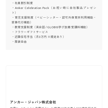
・社員割引制度

・Anker Celebration Pack（お祝い時に自社製品プレゼン
ト）

・育児支援制度（ベビーシッター・認可外保育所利用補助・
家事代行補助）

・教育支援制度（英会話 / GLOBIS学び放題 受講料補助）

・フラワーギフトサービス

・近隣住宅手当（月3万円 ※規定あり）

・服装自由
アンカー・ジャパン株式会社