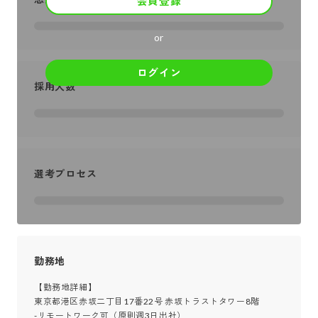
会員登録
or
ログイン
採用人数
選考プロセス
勤務地
【勤務地詳細】

東京都港区赤坂二丁目17番22号 赤坂トラストタワー8階

-リモートワーク可（原則週3日出社）
