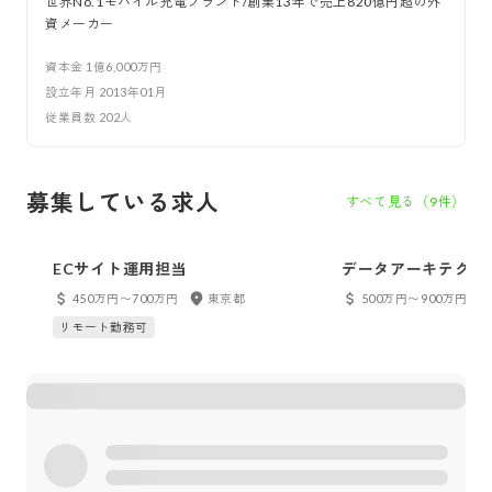
世界No.1モバイル充電ブランド/創業13年で売上820億円超の外
資メーカー
資本金
1億6,000万円
設立年月
2013年01月
従業員数
202
人
募集している求人
すべて見る（
9
件）
ECサイト運用担当
データアーキテクト
450万円〜700万円
東京都
500万円〜900万円
リモート勤務可