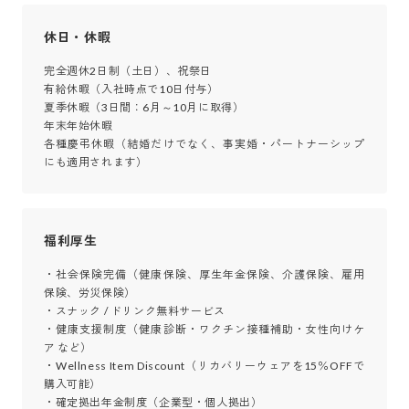
休日・休暇
完全週休2日制（土日）、祝祭日

有給休暇（入社時点で10日付与）

夏季休暇（3日間：6月～10月に取得）

年末年始休暇

各種慶弔休暇（結婚だけでなく、事実婚・パートナーシップ
にも適用されます）
福利厚生
・社会保険完備（健康保険、厚生年金保険、介護保険、雇用
保険、労災保険）

・スナック / ドリンク無料サービス

・健康支援制度（健康診断・ワクチン接種補助・女性向けケ
ア など）

・Wellness Item Discount（リカバリーウェアを15％OFFで
購入可能）

・確定拠出年金制度（企業型・個人拠出）
