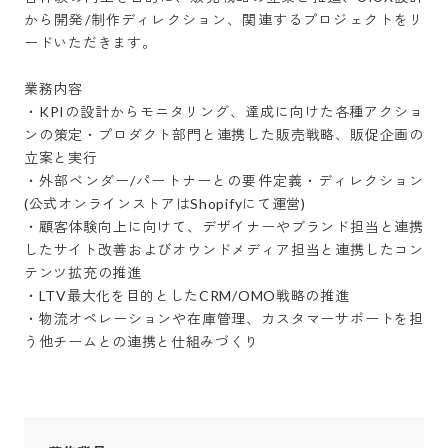
から開発/制作ディレクション、関連するプロジェクトをリ
ードいただきます。

業務内容

・KPIの設計からモニタリング、達成に向けた各種アクショ
ンの策定・プロダクト部門と連携した販売戦略、販促企画の
立案と実行

・外部ベンダー/パートナーとの要件定義・ディレクション 
(公式オンラインストアはShopifyにて運営)

・顧客体験向上に向けて、デザイナーやブランド担当と連携
したサイト改善およびオウンドメディア担当と連携したコン
テンツ拡充の推進

・LTV最大化を目的としたCRM/OMO戦略の推進

・物流オペレーションや在庫管理、カスタマーサポートを担
う他チームとの連携と仕組みづくり