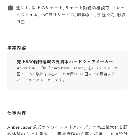
週に1回以上のリモート, リモート勤務の相談可, フレッ
クスタイム, toC自社サービス, 転勤なし, 学歴不問, 服装
自由
事業内容
売上830億円達成の外資系ハードウェアメーカー
Ankerグループは「Innovation, Faster.」をミッションに米
国・日本・欧州を中心とした世界100ヶ国以上で展開する
ハードウェアメーカーです。
仕事内容
Anker Japan公式オンラインストア/アプリの売上最大化と顧
客体験の向上を目的に、販売戦略の立案と推進、UIUX設計