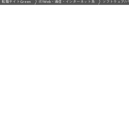
転職サイトGreen
IT/Web・通信・インターネット系
ソフトウェア/