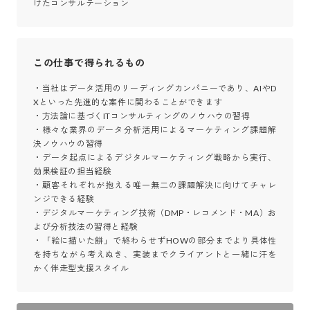
けたコンサルテーション
この仕事で得られるもの
・当社はデータ活用のリーディングカンパニーであり、AIやD
Xといった先進的な案件に関わることができます

・方法論に基づくITコンサルティングのノウハウの習得

・様々な業界のデータ分析活用によるマーケティング課題解
決ノウハウの習得

・データ起点によるデジタルマーケティング戦略から実行、
効果検証の担当経験

・顧客それぞれが抱える唯一無二の課題解決に向けてチャレ
ンジできる経験

・デジタルマーケティング技術（DMP・レコメンド・MA）お
よび分析技法の習得と経験

・「絵に描いた餅」で終わらせずHOWの部分までより具体性
を持ちながら考えぬき、実装までクライアントと一緒に汗を
かく伴走型支援スタイル