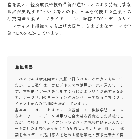
営を変え、経済成長や技術革新が進むことにより持続可能な
世界が実現する”という考えの下、日本を代表する企業との
研究開発や食品サプライチェーン、顧客のDX・データサイ
エンティスト組織の立ち上げ支援等、さまざまなテーマで企
業のDXを推進しています。
募集背景
これまでAIは研究開発の文脈で語られることが多いものでし
たが、ここ数年は、実ビジネスでの活用が一気に進んでいま
す。本格的にデータを活用する時代がようやく到来するなか
で、データ活用のリーディングカンパニーである当社にクラ
イアントからのご相談が増加しています。

当ユニットは、これまでデータ基盤・BI・機械学習システム
をキーワードにデータ活用の社会実装を得意とした組織でし
たが、今後は、クライアントのビジネス戦略に踏み込んだデ
ータ活用の定着化を支援できる組織になることを目指し、IT構
築を伴うデータ活用導入を進める構想策定・要求定義から開