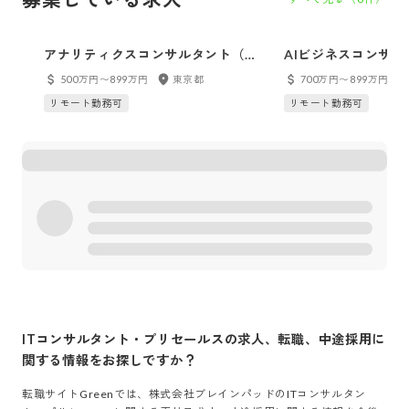
アナリティクスコンサルタント（コ
AIビジネスコンサ
ンサルタント・シニアコンサルタン
ルタント・シニアコ
500万円〜899万円
東京都
700万円〜899万円
ト）
リモート勤務可
リモート勤務可
ITコンサルタント・プリセールス
の求人、転職、中途採用に
関する情報をお探しですか？
転職サイトGreenでは、
株式会社ブレインパッド
の
ITコンサルタン