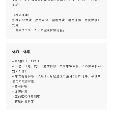
支給）

【社会保険】

各種社会保険（厚生年金・健康保険・雇用保険・労災保険）
完備

「関東ITソフトウェア健康保険組合」
休日・休暇
– 年間休日：127日

– 土曜、日曜、祝日、夏季休暇、年末年始休暇、その他会社が
定めた休日

– 年次有給休暇（入社3カ月経過後の翌月1日に付与、半日単
位での取得可能）

– 慶弔休暇

– 介護休業

– 産前産後休暇制度

– 育児休業制度