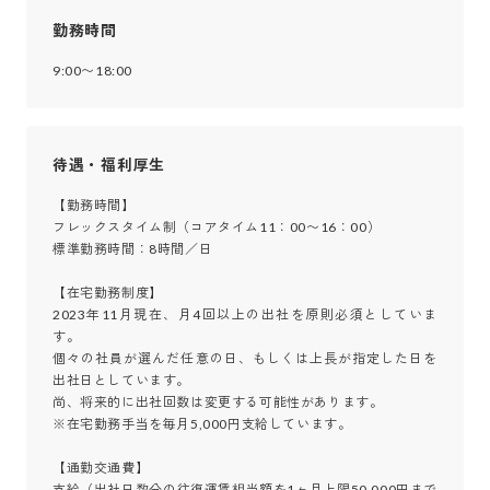
勤務時間
9:00〜18:00
待遇・福利厚生
【勤務時間】

フレックスタイム制（コアタイム11：00〜16：00）

標準勤務時間：8時間／日

【在宅勤務制度】

2023年11月現在、月4回以上の出社を原則必須としていま
す。

個々の社員が選んだ任意の日、もしくは上長が指定した日を
出社日としています。

尚、将来的に出社回数は変更する可能性があります。

※在宅勤務手当を毎月5,000円支給しています。

【通勤交通費】

支給（出社日数分の往復運賃相当額を1ヶ月上限50,000円まで