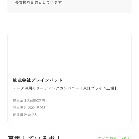
長支援を目的としています。
株式会社ブレインパッド
データ活用のリーディングカンパニー【東証プライム上場】
資本金
3億6550万円
設立年月
2004年03月
従業員数
647
人
募集している求人
すべて見る（
6
件）