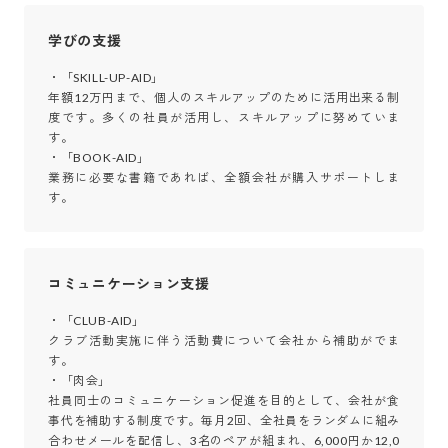
学びの支援
・「SKILL-UP-AID」

年額12万円まで、個人のスキルアップのために活用出来る制
度です。多くの社員が活用し、スキルアップに努めていま
す。

・「BOOK-AID」

業務に必要な書籍であれば、全額会社が購入サポートしま
す。
コミュニケーション支援
・「CLUB-AID」

クラブ活動実施に伴う活動費について会社から補助がでま
す。

・「肉会」

社員同士のコミュニケーション促進を目的として、会社が食
事代を補助する制度です。毎月2回、全社員をランダムに組み
合わせメールを配信し、3名のペアが組まれ、6,000円か12,0