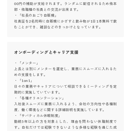
00円の補助が支給されます。ランダムに配信されるため他本
部・他職種の社員との交流が出来ます。

・「社長のおごり自販機」

社員証を2名同時に自販機にかざすと飲み物が1日1本無料で飲
むことができ、雑談などのきっかけとなっています。
オンボーディングとキャリア支援
・「メンター」

上長とは別にメンターを選定し、業務にスムーズに入れるた
めの支援をします。

・「1on1」

日々の業務やキャリアについて相談できるミーティングを定
期的に実施していています。

・「各種オリエンテーション」

入社後スムーズに業務に入れるよう、会社の方向性や各種制
度、働く環境などに関する詳細説明を実施しています。

・「サバティカル休暇制度」

勤続5年以上の方を対象とした、理由を問わない休職制度で
す。自社だけでは経験できないような多様な経験を通じた成