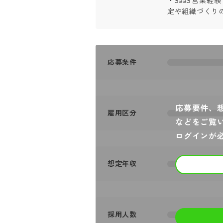
・SaaS営業
定や組織づくり
応募条件
応募要件、
雇用区分
などをご覧
ログインが
想定年収
採用人数