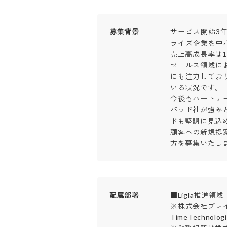
募集背景
サービス開始3年
ライズ企業を中
売上高成長率は1
セールス領域に
にも注力してお
いる状況です。

今後もパートナ
パッド社が強み
ドも堅調に見込め
顧客への新規提
方を募集いたし
配属部署
■Ligla推進領域

※株式会社ブレ
TimeTechnol