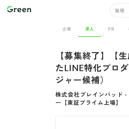
職種
企業
求人
PR
【募集終了】【生
たLINE特化プ
ジャー候補）
株式会社ブレインパッド
-
ー【東証プライム上場】