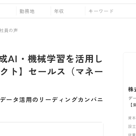
勤務地
年収
社員の声
成AI・機械学習を活用し
ロダクト】セールス（マネー
株
デ
データ活用のリーディングカンパニ
【
資
設
従