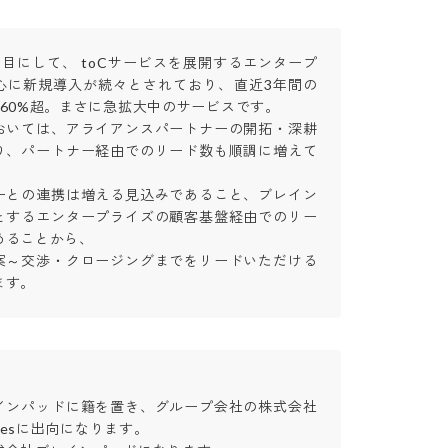
目にして、 toCサービスを展開するエンタープ
心に新規導入が続々とされており、直近3年間の
60%超。まさに急拡大中のサービスです。

おいては、アライアンスパートナーの開拓・深耕
り、パートナー経由でのリード数も順調に増えて
ーとの連携は増える見込みであること、ブレイン
とするエンタープライズの顧客基盤経由でのリー
ることから、

案～交渉・クロージングまでをリードいただける
ます。
インパッドに籍を置き、グループ会社の株式会社
ogiesに出向になります。
