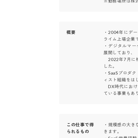
※勤務場所は株
概要
・2004年に
ライム上場企業です
・デジタルマー
展開しており、

　2022年7月に
した。

・SaaSプロダ
ィスト組織をはじ
　DX時代にお
ている事業もあ
この仕事で得
・規模感の大き
られるもの
きます。
