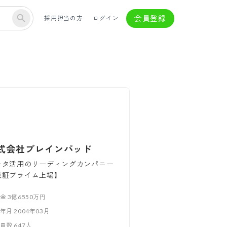
会員登録
採用担当の方
ログイン
式会社ブレインパッド
ータ活用のリーディングカンパニー
東証プライム上場】
本金
3億6550万円
立年月
2004年03月
業員数
647
人