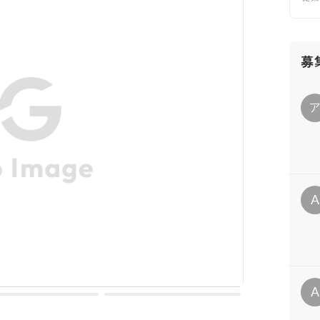
募
A
A