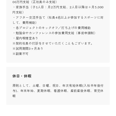
00万円支給（正社員のみ支給）

・家族手当（子1人目：月2万円支給、2人目以降は＋月5,000
円支給）

・アフター交流手当て（社員4名以上が参加するスポーツに対
して、費用補助）

・各プロジェクトのキックオフ／打ち上げの費用補助

・勉強会やカンファレンスの参加費用支給（事前申請制）

・屋内喫煙室あり

※契約社員の打診をさせていただくこともございます。

※試用期間3ヶ月あり

※副業不可
休日・休暇
原則として、土曜、日曜、祝日、年次有給休暇(入社半年後付
与)、年末年始、夏期休暇、看護休暇、産前産後休暇、育児休
暇