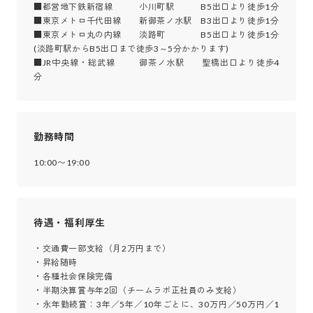
■都営地下鉄新宿線　　　小川町駅　　　B5出口より徒歩1分

■東京メトロ千代田線　　新御茶ノ水駅　B3出口より徒歩1分

■東京メトロ丸の内線　　淡路町　　　　B5出口より徒歩1分

(淡路町駅からB5出口まで徒歩3～5分かかります)

■JR中央線・総武線　　   御茶ノ水駅　　聖橋出口より徒歩4
分
勤務時間
10:00〜19:00
待遇・福利厚生
・交通費一部支給（月2万円まで）

・昇給随時

・各種社会保険完備

・半期決算賞与年2回（チームラボ正社員のみ支給）

・永年勤続賞：3年／5年／10年ごとに、30万円／50万円／1