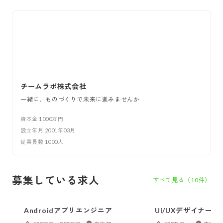
チームラボ株式会社
一緒に、ものづくりで未来に進みませんか
資本金
1000万円
設立年月
2001年03月
従業員数
1000
人
募集している求人
すべて見る（
10
件）
Androidアプリエンジニア
UI/UXデザイナー