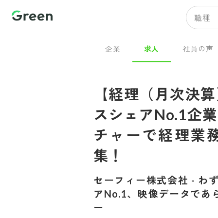
職種
企業
求人
社員の声
【経理（月次決算
スシェアNo.1
チャーで経理業
集！
セーフィー株式会社
-
わ
アNo.1、映像データで
ー