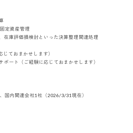


定資産管理

在庫評価損検討といった決算整理関連処理

応じておまかせします）

ポート（ご経験に応じておまかせします）

内関連会社1社（2026/3/31現在）
