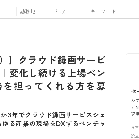
勤務地
年収
）】クラウド録画サービ
企業｜変化し続ける上場ベン
務を担ってくれる方を募
セ
わ
ア
ずか3年でクラウド録画サービスシェ
現
あらゆる産業の現場をDXするベンチャ
資
設