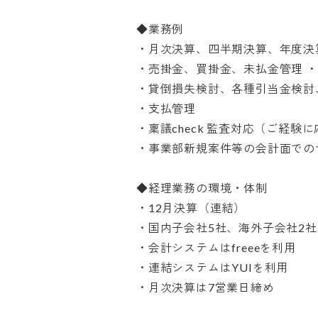
◆業務例

・月次決算、四半期決算、年度決算
・売掛金、買掛金、未払金管理 ・固
・貸倒損失検討、各種引当金検討、
・支払管理

・稟議check 監査対応（ご経験に
・事業部新規案件等の会計面でのサ
◆経理業務の環境・体制

・12月決算（連結）

・国内子会社5社、海外子会社2社、国
・会計システムはfreeeを利用

・連結システムはYUIを利用

・月次決算は7営業日締め
