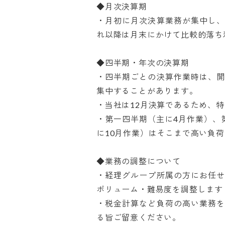
◆月次決算期

・月初に月次決算業務が集中し
れ以降は月末にかけて比較的落ち着
◆四半期・年次の決算期

・四半期ごとの決算作業時は、
集中することがあります。

・当社は12月決算であるため、特に
・第一四半期（主に4月作業）、
に10月作業）はそこまで高い負荷に
◆業務の調整について

・経理グループ所属の方にお任
ボリューム・難易度を調整します

・税金計算など負荷の高い業務
る旨ご留意ください。
