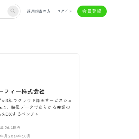
会員登録
採用担当の方
ログイン
ーフィー株式会社
ずか3年でクラウド録画サービスシェ
No.1、映像データであらゆる産業の
場をDXするベンチャー
本金
56.1億円
立年月
2014年10月