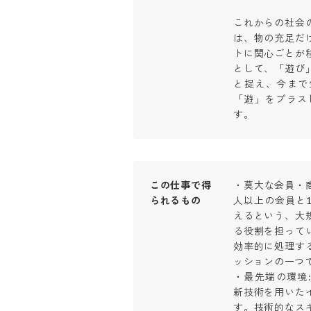
これからの社会
は、物の充足だ
トに関心ごとが
として、「遊び
と捉え、今まで
「遊」をプラス
す。
この仕事で得
・莫大な会員・商
られるもの
人以上の会員と
えるという、大
る役割を担って
効率的に処理す
ッションの一つです
・最先端の環境: A
新技術を用いた
す。技術的なス