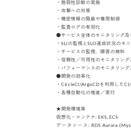
・脆弱性診断の実施

・攻撃への対策

・機密情報の隠蔽や権限制御

・監査ログの有効化

●サービス全体のモニタリング及び
・SLIの監視とSLO達成状況のモニタ
・サービスの監視、障害の検知

・信頼性／可用性のモニタリング及
・パフォーマンスのモニタリング及
●開発の効率化

・CircleCI/ArgoCDを利用した
・各種自動化の推進／実行

★開発環境等

仮想化・コンテナ: EKS, ECS

データソース: RDS Aurora (Mysql, P