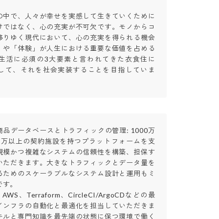
の中で、人々が幸せを実感して生きていくために
けではなく、心の充実が不可欠です。モノからコ
移りゆく現代において、心の充実を得られる機会
」や「体験」が人生における重要な価値を占める
生活に必須の3大要素と言われてきた衣食住に
して、それを社会実装することを目指していま
品データベースとトラフィックの管理: 1000万
1万以上の契約施設を持つプラットフォームを支
規模かつ複雑なシステムの信頼性を構築、担保す
いただきます。大きなトラフィックとデータ量を
るためのスケーラブルなシステム設計と運用もミ
。

WS、Terraform、CircleCI/ArgoCDなどの最
インフラの自動化と最適化を担当していただきま
キルと専門知識を最先端の状態に保つ環境で働く