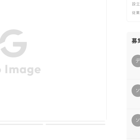
設
従
募