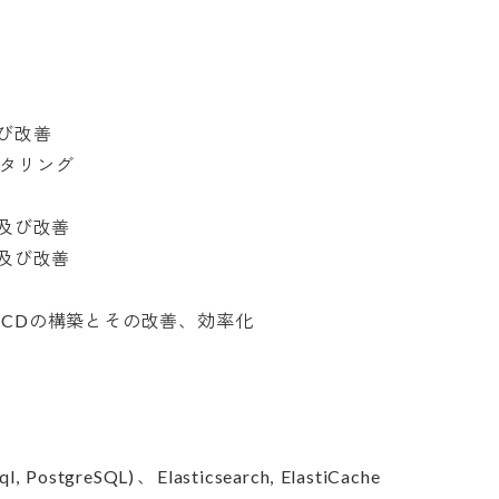
改善

リング

び改善

び改善

CI/CDの構築とその改善、効率化

ostgreSQL)、Elasticsearch, ElastiCache 