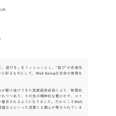
h

n
に、遊びを」をミッションとし、“遊び”が衣食住
に彩るものとして、Well-Beingな社会の実現を

ちが駆け抜けてきた高度経済成長により、物質的
されつつあり、その先の精神的な豊かさや、コト
着目されるようになりました。だからこそWell
福実感値などといった言葉にも関心が寄せられていま