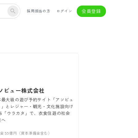
会員登録
採用担当の方
ログイン
ソビュー株式会社
本最大級の遊び予約サイト「アソビュ
！」とレジャー・観光・文化施設向け
aaS「ウラカタ」で、衣食住遊の社会
装へ
本金
55億円（資本準備金含む）