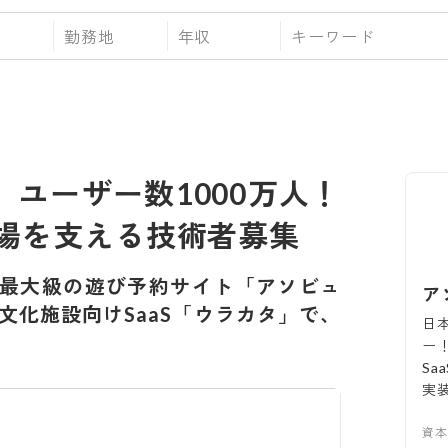
勤務地
年収
】ユーザー数1000万人！
場を支える技術者募集
最大級の遊び予約サイト「アソビュ
ア
文化施設向けSaaS「ウラカタ」で、
日
ー
S
実
資