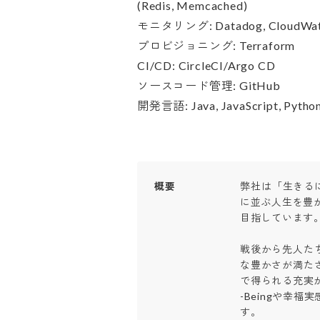
(Redis, Memcached)

モニタリング: Datadog, CloudWatc
プロビジョニング: Terraform

CI/CD: CircleCI/Argo CD

ソースコード管理: GitHub

開発言語: Java, JavaScript, Pytho
概要
弊社は「生きる
に並ぶ人生を豊か
目指しています。

戦後から先人た
な豊かさが満た
で得られる充実が
-Beingや幸
す。
