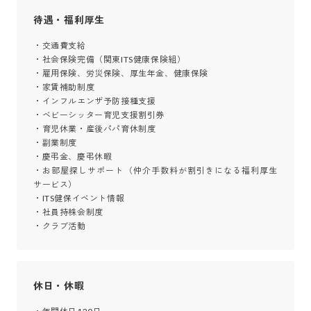
待遇・福利厚生
・交通費支給

・社会保険完備（関東ITS健康保険組）

・雇用保険、労災保険、厚生年金、健康保険

・家賃補助制度

・インフルエンザ予防接種支援

・ベビーシッター育児支援割引券

・育児休業・産後パパ育休制度

・副業制度

・慶弔金、慶弔休暇

・お部屋探しサポート（仲介手数料が割引きになる福利厚生
サービス）

・ITS健保イベント情報

・社員持株会制度

・クラブ活動
休日・休暇