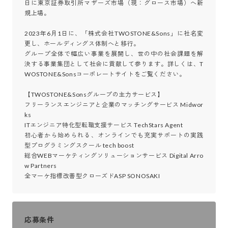
日に東京証券取引所マザーズ市場（現：グロース市場）へ新
規上場。

2023年6月1日に、「株式会社TWOSTONE&Sons」に社名変
更し、ホールディングス体制へと移行。

グループ全体で幅広い事業を展開し、世の中の社会課題を解
決する事業集団として社会に貢献して参ります。詳しくは、T
WOSTONE&Sonsコーポレートサイトをご覧ください。

【TWOSTONE&Sonsグループの主力サービス】

フリーランスエンジニアと企業のマッチングサービス Midwor
ks

ITエンジニア特化型転職支援サービス TechStars Agent

初心者から始められる、オンラインでも充実サポートの実践
型プログラミングスクール tech boost

総合WEBマーケティングソリューションサービス Digital Arro
w Partners

全マーケ指標改善型クローズドASP SONOSAKI
応募条件