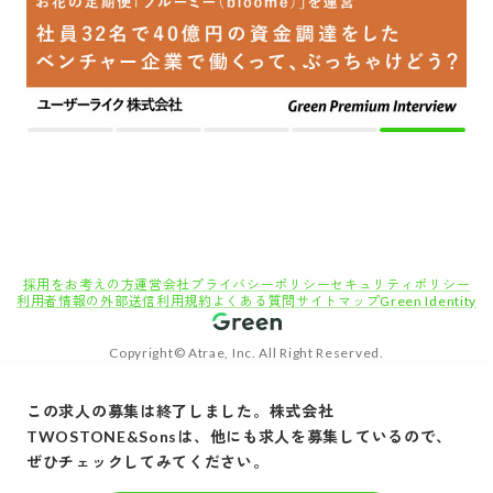
採用をお考えの方
運営会社
プライバシーポリシー
セキュリティポリシー
利用者情報の外部送信
利用規約
よくある質問
サイトマップ
Green Identity
Copyright© Atrae, Inc. All Right Reserved.
転職サイトGreen
経理・管理・バックオフィス職の求人
人事・総務
この求人の募集は終了しました。
株式会社
【キャリアチェンジ歓迎/上場会社勤務】採用戦略から実行まで一気通貫の人事業務をお
TWOSTONE&Sons
は、他にも求人を募集しているので、
任せします！
ぜひチェックしてみてください。