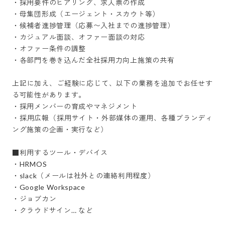
・採用要件のヒアリング、求人票の作成

・母集団形成（エージェント・スカウト等）

・候補者進捗管理（応募〜入社までの進捗管理）

・カジュアル面談、オファー面談の対応

・オファー条件の調整

・各部門を巻き込んだ全社採用力向上施策の共有

上記に加え、ご経験に応じて、以下の業務を追加でお任せす
る可能性があります。

・採用メンバーの育成やマネジメント

・採用広報（採用サイト・外部媒体の運用、各種ブランディ
ング施策の企画・実行など）

■利用するツール・デバイス

・HRMOS

・slack（メールは社外との連絡利用程度）

・Google Workspace

・ジョブカン

・クラウドサイン… など
