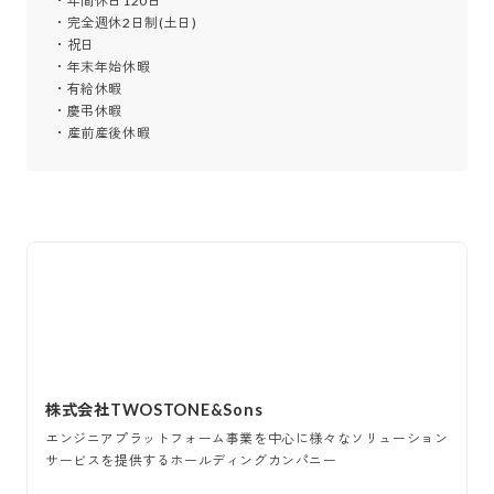
・年間休日120日

・完全週休2日制(土日)

・祝日

・年末年始休暇

・有給休暇

・慶弔休暇

・産前産後休暇
株式会社TWOSTONE&Sons
エンジニアプラットフォーム事業を中心に様々なソリューション
サービスを提供するホールディングカンパニー