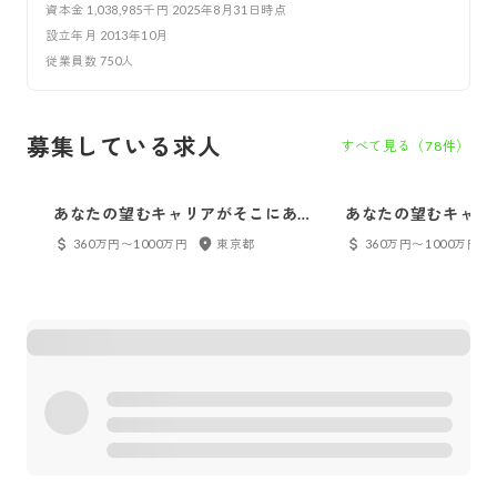
資本金
1,038,985千円 2025年8月31日時点
設立年月
2013年10月
従業員数
750
人
募集している求人
すべて見る（
78
件）
あなたの望むキャリアがそこにある
あなたの望むキャリ
☆Javaエンジニア
☆PHPエンジニア
360万円〜1000万円
東京都
360万円〜1000万円