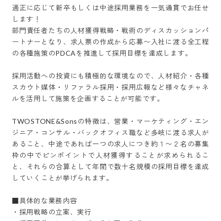
適正に応じて新卒もしくは中途採用業務を一気通貫でお任せ
します！

部門責任者たちの人材獲得戦略・戦術のディスカッションパ
ートナーとなり、求人票の作成から応募〜入社に渡る全工程
の各種施策のPDCAを推進して採用目標を達成します。

採用活動への投資にも積極的な環境なので、人材紹介・各種
スカウト媒体・リファラル採用・採用広報など様々なチャネ
ルを活用して施策を企画することが可能です。

TWOSTONE&Sonsの特徴は、営業・マーケティング・エン
ジニア・コンサル・バックオフィス職など多岐に渡る求人が
あること、中途であれば一つの求人につき約１〜２名の募集
枠の中でピンポイントで人材獲得することが求められるこ
と、それらの合算として年間で数十名規模の採用目標を達成
していくことが挙げられます。

■具体的な業務内容

・採用戦略の立案、実行
